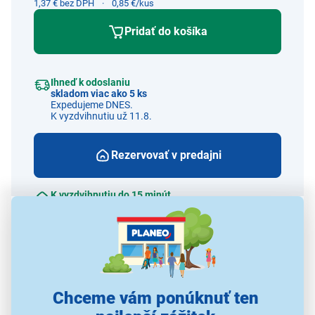
1,37 € bez DPH
0,85 €/kus
Pridať do košíka
Ihneď k odoslaniu
skladom viac ako 5 ks
Expedujeme DNES.
K vyzdvihnutiu už 11.8.
Rezervovať v predajni
K vyzdvihnutiu do 15 minút
v 68 predajniach
Porovnať
Strážiť cenu a dostupnosť
Alternatívy k tomuto produktu
Chceme vám ponúknuť ten