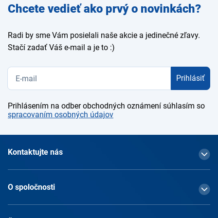
Zadajte
Chcete vedieť ako prvý o novinkách?
e-mail
Radi by sme Vám posielali naše akcie a jedinečné zľavy.
Stačí zadať Váš e-mail a je to :)
Prihlásiť
Prihlásením na odber obchodných oznámení súhlasím so
spracovaním osobných údajov
Kontaktujte nás
O spoločnosti