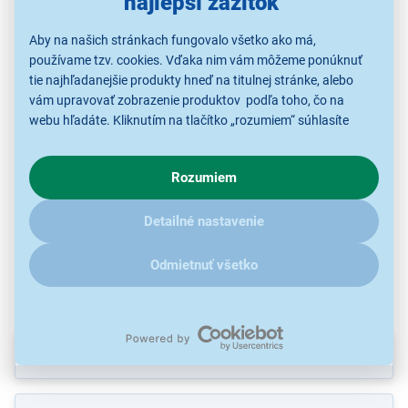
najlepší zážitok
Aby na našich stránkach fungovalo všetko ako má,
používame tzv. cookies. Vďaka nim vám môžeme ponúknuť
Maxell SR44SW/303
tie najhľadanejšie produkty hneď na titulnej stránke, alebo
Maxell LR03
Ma
VARTA CR2032 2BP Li
1BP
vám upravovať zobrazenie produktov podľa toho, čo na
S kupónom
S kupónom
webu hľadáte. Kliknutím na tlačítko „rozumiem“ súhlasíte
3,63 €
2,63 €
s využívaním cookies pre analytické účely a predaním údajov
3,29 €
5,19 €
o chovaní na webe pre zobrazovaní cielených reklám.
4,39 €
Rozumiem
V prípade že vás zaujímajú detaily, ako u nás s cookies a
ďalšími údaji pracujeme, kliknite
sem
.
Detailné nastavenie
Spotrebná batéria
S
Spotrebná batéria
Spotrebná batéria
Odmietnuť všetko
Parametre