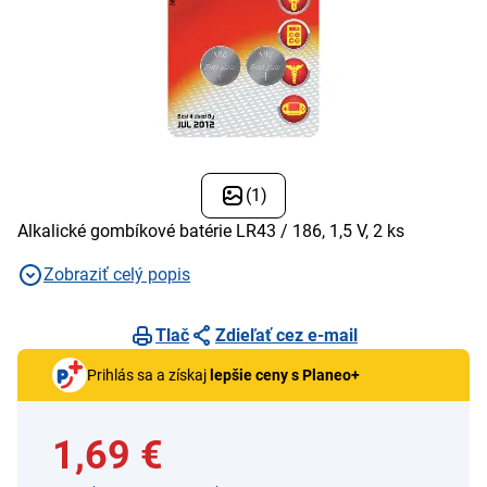
(1)
Alkalické gombíkové batérie LR43 / 186, 1,5 V, 2 ks
Zobraziť celý popis
Tlač
Zdieľať cez e-mail
Prihlás sa a získaj
lepšie ceny s Planeo+
1,69 €