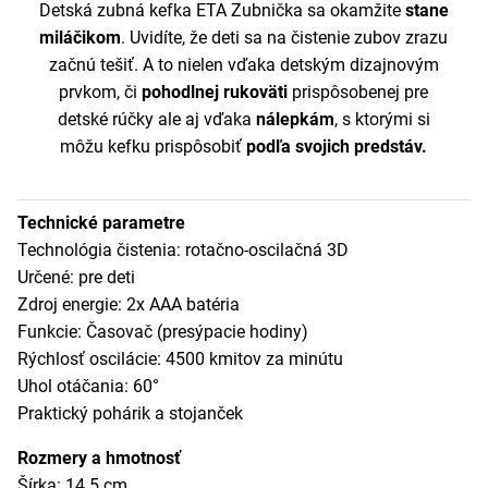
Detská zubná kefka ETA Zubnička sa okamžite
stane
miláčikom
. Uvidíte, že deti sa na čistenie zubov zrazu
začnú tešiť. A to nielen vďaka detským dizajnovým
prvkom, či
pohodlnej rukoväti
prispôsobenej pre
detské rúčky ale aj vďaka
nálepkám
, s ktorými si
môžu kefku prispôsobiť
podľa svojich predstáv.
Technické parametre
Technológia čistenia: rotačno-oscilačná 3D
Určené: pre deti
Zdroj energie: 2x AAA batéria
Funkcie: Časovač (presýpacie hodiny)
Rýchlosť oscilácie: 4500 kmitov za minútu
Uhol otáčania: 60°
Praktický pohárik a stojanček
Rozmery a hmotnosť
Šírka: 14.5 cm