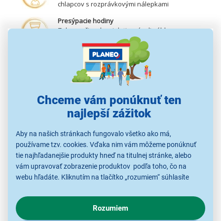
chlapcov s rozprávkovými nálepkami
Presýpacie hodiny
Zabezpečia, aby si deti umývali zúbky
dostatočne dlho
Pohárik na vodu
Vynikajúci asistent pri čistení na pohodlné
vyplachovanie úst
Praktický stojanček
Chceme vám ponúknuť ten
Všetko na jednom mieste
najlepší zážitok
Aby na našich stránkach fungovalo všetko ako má,
používame tzv. cookies. Vďaka nim vám môžeme ponúknuť
tie najhľadanejšie produkty hneď na titulnej stránke, alebo
vám upravovať zobrazenie produktov podľa toho, čo na
webu hľadáte. Kliknutím na tlačítko „rozumiem“ súhlasíte
s využívaním cookies pre analytické účely a predaním údajov
o chovaní na webe pre zobrazovaní cielených reklám.
Rozumiem
V prípade že vás zaujímajú detaily, ako u nás s cookies a
ďalšími údaji pracujeme, kliknite
sem
.