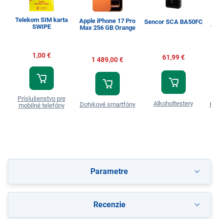
Telekom SIM karta
Apple iPhone 17 Pro
Sencor SCA BA50FC
SWIPE
Max 256 GB Orange
WW
1,00 €
61,99 €
1 489,00 €
Príslušenstvo pre
Alkoholtestery
Dotykové smartfóny
Prá
mobilné telefóny
Parametre
Recenzie