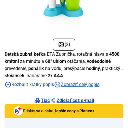
(2)
Detská zubná kefka
ETA Zubnička, rotačná hlava s
4500
kmitmi
za minútu a
60° uhlom
otáčania,
vodeodolné
prevedenie,
pohárik
na vodu, presýpacie
hodiny
, praktický
stojanček
, napájanie
2x
AAA
Rozbaliť krátky popis
Zobraziť celý popis
Tlač
Zdieľať cez e-mail
Prihlás sa a získaj
lepšie ceny s Planeo+