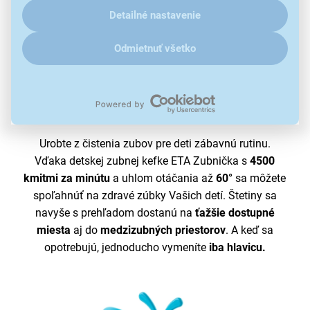
Detailné nastavenie
Odmietnuť všetko
Žiarivý
detský úsmev
Urobte z čistenia zubov pre deti zábavnú rutinu.
Vďaka detskej zubnej kefke ETA Zubnička s
4500
kmitmi za minútu
a uhlom otáčania až
60°
sa môžete
spoľahnúť na zdravé zúbky Vašich detí. Štetiny sa
navyše s prehľadom dostanú na
ťažšie dostupné
miesta
aj do
medzizubných priestorov
. A keď sa
opotrebujú, jednoducho vymeníte
iba hlavicu.