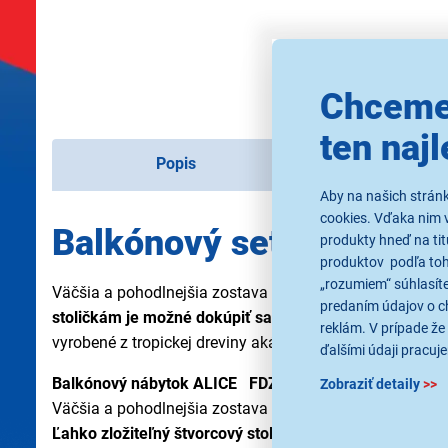
Chceme
ten najl
Popis
Paramet
Aby na našich strán
cookies. Vďaka nim 
Balkónový set ALICE F
produkty hneď na tit
produktov podľa toho
„rozumiem“ súhlasíte
Väčšia a pohodlnejšia zostava balkónového nábytku.
Je
predaním údajov o c
stoličkám je možné dokúpiť sadu vankúšikov a opierok
reklám. V prípade že 
vyrobené z tropickej dreviny akácia. Toto veľmi tvrdé d
ďalšími údaji pracuje
Balkónový nábytok ALICE FDZN 4010-T
Zobraziť detaily
>>
Väčšia a pohodlnejšia zostava balkónového nábytku
Ľahko zložiteľný štvorcový stolík s rozmermi 60 x 60 c