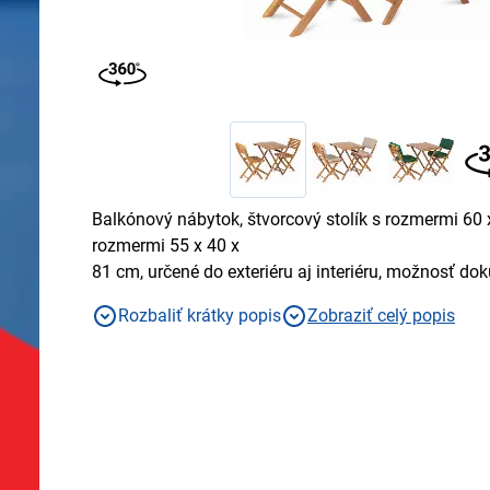
Balkónový nábytok, štvorcový stolík s rozmermi 60 x
rozmermi 55 x 40 x
81 cm, určené do exteriéru aj interiéru, možnosť do
opierky, vyrobené z tvrdého dreva tropickej Akácie
Rozbaliť krátky popis
Zobraziť celý popis