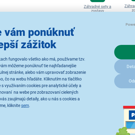
Záhra
Záhradné sety a
z
zostavy
 vám ponúknuť
epší zážitok
re
Príslušenstvo
(2)
Re
kach fungovalo všetko ako má, používame tzv.
vám môžeme ponúknuť tie najhľadanejšie
Deta
DZN 4010-T
ulnej stránke, alebo vám upravovať zobrazenie
, čo na webu hľadáte. Kliknutím na tlačítko
Od
 s využívaním cookies pre analytické účely a
dnoducho rozložiteľný štvorcový
stolík
s rozmermi 60 x 60 cm j
hovaní na webe pre zobrazovaní cielených
.
Všetky komponenty je možné
jednoducho zložiť a minimalizo
vás zaujímajú detaily, ako u nás s cookies a
revo bez problémov odoláva aj nepriazni poveternostných vplyvov
me, kliknite
sem
.
m