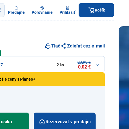
ť
Košík
Predajne
Porovnanie
Prihlásiť
Tlač
Zdieľať cez e-mail
23,98 €
17
2 ks
0,02 €
pšie ceny s Planeo+
košíka
Rezervovať v predajni