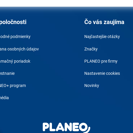
poločnosti
Čo vás zaujíma
odné podmienky
Najčastejšie otázky
ana osobných údajov
Značky
amačný poriadok
PLANEO pre firmy
stnanie
Nastavenie cookies
EO+ program
Novinky
média