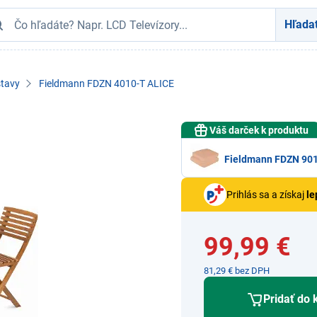
Hľada
stavy
Fieldmann FDZN 4010-T ALICE
Váš darček k produktu
Fieldmann FDZN 90
Prihlás sa a získaj
le
99,99 €
81,29 € bez DPH
Pridať do 