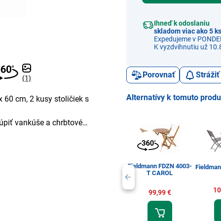
Ihneď k odoslaniu
skladom viac ako 5 k
Expedujeme v PONDE
K vyzdvihnutiu už 10.
Porovnať
Stráži
(1)
Alternatívy k tomuto prod
 60 cm, 2 kusy stoličiek s
kúpiť vankúše a chrbtové
Fieldmann FDZN 4003-
Fieldma
T CAROL
10
99,99 €