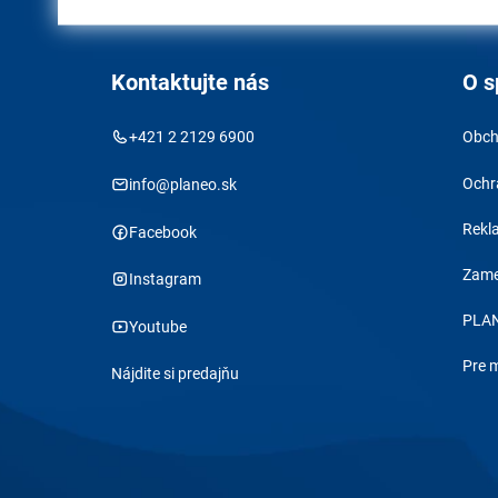
Kontaktujte nás
O s
+421 2 2129 6900
Obch
Ochr
info@planeo.sk
Rekl
Facebook
Zame
Instagram
PLAN
Youtube
Pre 
Nájdite si predajňu