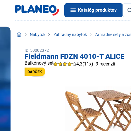
Katalóg produktov
Nábytok
Záhradný nábytok
Záhradné sety a zo
ID: 50002372
Fieldmann FDZN 4010-T ALICE
Balkónový set
4,3
(11x)
9 recenzií
DARČEK