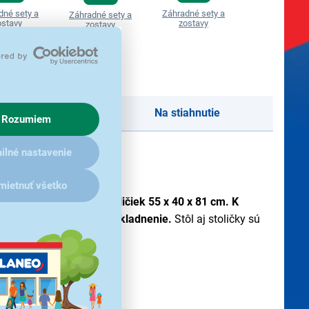
dné sety a
Záhradné sety a
Záhradné sety a
Záhradné set
ostavy
zostavy
zostavy
zostavy
cenzie
(9)
Na stiahnutie
Rozumiem
ilné nastavenie
mietnuť všetko
e doplnený dvojicou stoličiek 55 x 40 x 81 cm. K
vať tak nároky na ich uskladnenie.
Stôl aj stoličky sú
.