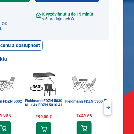
K vyzdvihnutiu do 15 minút
s
v 5 predajniach
LOK.
8.
ť cenu a dostupnosť
uktu
Fieldmann FDZN 5030
Fieldmann FDZN 
nn FDZN 5002
Fieldmann FDZN 5300
AL + 4x FDZN 5010 AL
4x FDZN 50
9,00 €
122,99 €
199,00 €
199,00 €