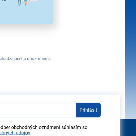
redchádzajúceho upozornenia.
Prihlásiť
odber obchodných oznámení súhlasím so
obných údajov