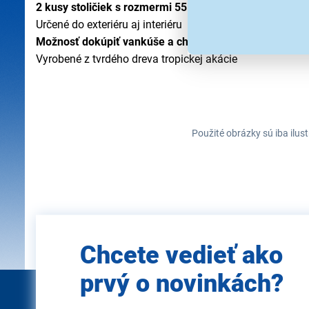
2 kusy stoličiek s rozmermi 55 x 40 x 81 cm
Určené do exteriéru aj interiéru
Možnosť dokúpiť vankúše a chrbtové opierky
Vyrobené z tvrdého dreva tropickej akácie
Použité obrázky sú iba ilus
Zadajte
Chcete vedieť ako
e-mail
prvý o novinkách?