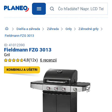
Dielňa a záhrada
Záhrada
Grily
Záhradné grily
Fieldmann FZG 3013
ID: 41012390
Fieldmann FZG 3013
Gril
4,8
(12x)
6 recenzií
KOMBINUJ A UŠETRI