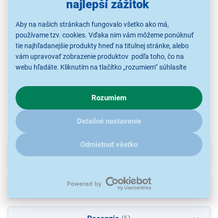
najlepší zážitok
Fi
Fieldmann FZG 3011
Fieldmann FZG 3018
Fieldmann FZG 3025
Aby na našich stránkach fungovalo všetko ako má,
používame tzv. cookies. Vďaka nim vám môžeme ponúknuť
365,90 €
399,00 €
529,00 €
tie najhľadanejšie produkty hneď na titulnej stránke, alebo
vám upravovať zobrazenie produktov podľa toho, čo na
webu hľadáte. Kliknutím na tlačítko „rozumiem“ súhlasíte
s využívaním cookies pre analytické účely a predaním údajov
Záhradné grily
Záhradné grily
Záhradné grily
o chovaní na webe pre zobrazovaní cielených reklám.
Rozumiem
V prípade že vás zaujímajú detaily, ako u nás s cookies a
ďalšími údaji pracujeme, kliknite
sem
.
Detailné nastavenie
Odmietnuť všetko
Parametre
Príslušenstvo
(95)