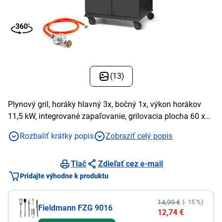
(13)
Plynový gril, horáky hlavný 3x, bočný 1x, výkon horákov
11,5 kW, integrované zapaľovanie, grilovacia plocha 60 x
42 cm, liatinový rošt, teplomer, bočné stolíky
Rozbaliť krátky popis
Zobraziť celý popis
Tlač
Zdieľať cez e-mail
Pridajte výhodne k produktu
14,99 €
(- 15 %)
Fieldmann FZG 9016
12,74 €