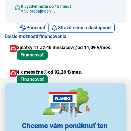
K vyzdvihnutiu do 15 minút
v 50 predajniach
Porovnať
Strážiť cenu a dostupnosť
Ďalšie možnosti financovania
Splátky 11 až 48 mesiacov
od
11,09 €/mes.
Financovať
4 x mesačne
od
92,26 €/mes.
Financovať
Alternatívy k tomuto produktu
Chceme vám ponúknuť ten