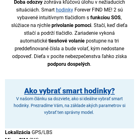
Doba odozvy
zohráva kľúčovú úlohu v nežiaducich
situáciách. Smart
hodinky
Forever FIND ME! 2 sú
vybavené intuitívnym tlačidlom s
funkciou SOS
,
slúžiace na rýchle
privolanie pomoci
. Stačí, keď dieťa
stlačí a podrží tlačidlo. Zariadenie vykoná
automatické
tiesňové volanie
postupne na tri
preddefinované čísla a bude volať, kým nedostane
odpoveď. Dieťa v pocite nebezpečenstva ľahko získa
podporu dospelých
.
Ako vybrať smart hodinky?
V našom článku sa dozviete, ako si ideálne vybrať smart
hodinky. Prezradíme Vám, na základe akých parametrov si
vybrať ten správny model.
Lokalizácia
GPS/LBS