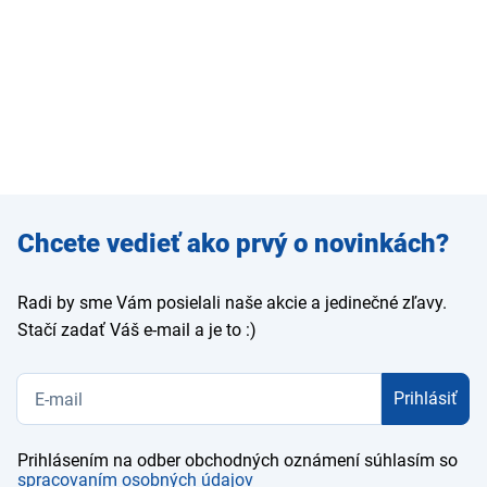
Zadajte
Chcete vedieť ako prvý o novinkách?
e-mail
Radi by sme Vám posielali naše akcie a jedinečné zľavy.
Stačí zadať Váš e-mail a je to :)
Prihlásiť
Prihlásením na odber obchodných oznámení súhlasím so
spracovaním osobných údajov