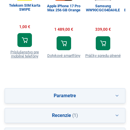
Telekom SIM karta
Apple iPhone 17 Pro
Samsung
SWIPE
Max 256 GB Orange
WW90CGC04DAHLE
Esp
1,00 €
1 489,00 €
339,00 €
Príslušenstvo pre
Dotykové smartfóny
Práčky spredu plnené
T
mobilné telefóny
Parametre
Recenzie
(1)