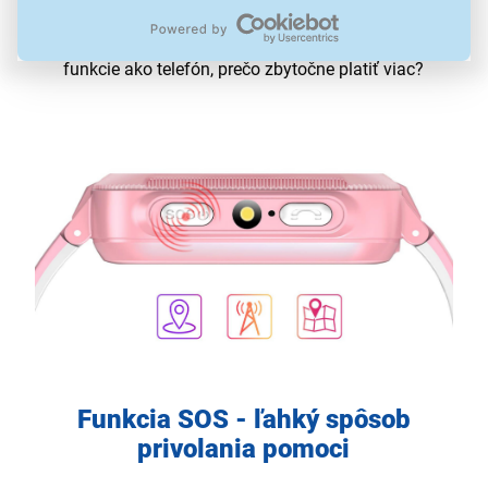
najmladším užívateľom
. Je odolné, pohodlné a pevne
sedí na zápästí. Ak majú šikovné hodinky rovnaké
funkcie ako telefón, prečo zbytočne platiť viac?
Funkcia SOS - ľahký spôsob
privolania pomoci