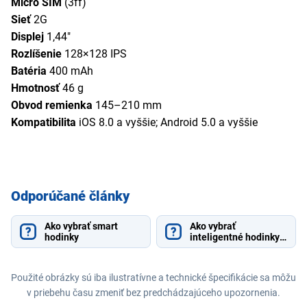
Micro SIM
(3ff)
Sieť
2G
Displej
1,44"
Rozlíšenie
128×128 IPS
Batéria
400 mAh
Hmotnosť
46 g
Obvod remienka
145–210 mm
Kompatibilita
iOS 8.0 a vyššie; Android 5.0 a vyššie
Odporúčané články
Ako vybrať smart
Ako vybrať
hodinky
inteligentné hodinky
pre deti
Použité obrázky sú iba ilustratívne a technické špecifikácie sa môžu
v priebehu času zmeniť bez predchádzajúceho upozornenia.