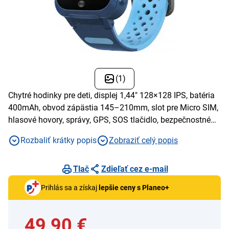
(1)
Chytré hodinky pre deti, displej 1,44" 128×128 IPS, batéria
400mAh, obvod zápästia 145–210mm, slot pre Micro SIM,
hlasové hovory, správy, GPS, SOS tlačidlo, bezpečnostné
zóny, vzdialený prístup k mikrofonu
Rozbaliť krátky popis
Zobraziť celý popis
Tlač
Zdieľať cez e-mail
Prihlás sa a získaj
lepšie ceny s Planeo+
49,90 €