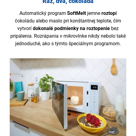
Raz, dva, čokoláda
Automatický program
SoftMelt
jemne
roztopí
čokoládu alebo maslo pri konštantnej teplote, čím
vytvorí
dokonalé podmienky na roztopenie
bez
pripálenia. Rozrápania v mikrovlnke nikdy nebolo také
jednoduché, ako s týmto špeciálnym programom.