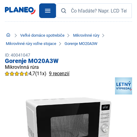
Veľké domáce spotrebiče
Mikrovlnné rúry
Mikrovlnné rúry voľne stojace
Gorenje MO20A3W
ID: 40041047
Gorenje MO20A3W
Mikrovlnná rúra
4,7
(11x)
9 recenzií