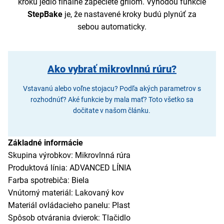
kroku jedlo finálne zapečiete grilom. Výhodou funkcie
StepBake
je, že nastavené kroky budú plynúť za
sebou automaticky.
Ako vybrať mikrovlnnú rúru?
Vstavanú alebo voľne stojacu? Podľa akých parametrov s
rozhodnúť? Aké funkcie by mala mať? Toto všetko sa
dočitate v našom článku.
Základné informácie
Skupina výrobkov: Mikrovlnná rúra
Produktová línia: ADVANCED LÍNIA
Farba spotrebiča: Biela
Vnútorný materiál: Lakovaný kov
Materiál ovládacieho panelu: Plast
Spôsob otvárania dvierok: Tlačidlo