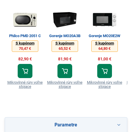
Philco PMD 2051 C
Gorenje MO20A3B
Gorenje MO20E2W
G
S kupónom
S kupónom
S kupónom
70,47 €
65,52 €
64,80 €
82,90 €
81,90 €
81,00 €
Mikrovlnné rúry voľne
Mikrovlnné rúry voľne
Mikrovlnné rúry voľne
Mik
stojace
stojace
stojace
Parametre