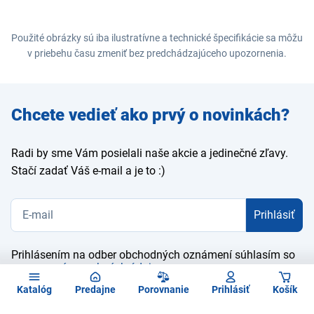
Použité obrázky sú iba ilustratívne a technické špecifikácie sa môžu
v priebehu času zmeniť bez predchádzajúceho upozornenia.
Zadajte
Chcete vedieť ako prvý o novinkách?
e-mail
Radi by sme Vám posielali naše akcie a jedinečné zľavy.
Stačí zadať Váš e-mail a je to :)
Prihlásiť
Prihlásením na odber obchodných oznámení súhlasím so
spracovaním osobných údajov
Katalóg
Predajne
Porovnanie
Prihlásiť
Košík