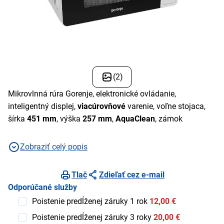
(2)
Mikrovlnná rúra Gorenje, elektronické ovládanie,
inteligentný displej,
viacúrovňové
varenie, voľne stojaca,
šírka
451 mm
, výška
257 mm
,
AquaClean
, zámok
Zobraziť celý popis
Tlač
Zdieľať cez e-mail
Odporúčané služby
Poistenie predĺženej záruky 1 rok
12,00 €
Poistenie predĺženej záruky 3 roky
20,00 €