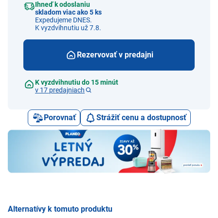
Ihneď k odoslaniu
skladom viac ako 5 ks
Expedujeme DNES.
K vyzdvihnutiu už 7.8.
Rezervovať v predajni
K vyzdvihnutiu do 15 minút
v 17 predajniach
Porovnať
Strážiť cenu a dostupnosť
Alternatívy k tomuto produktu