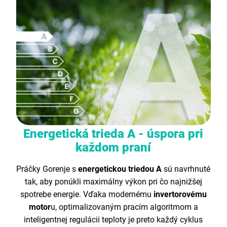
Energetická trieda A - úspora pri
každom praní
Práčky Gorenje s
energetickou triedou A
sú navrhnuté
tak, aby ponúkli maximálny výkon pri čo najnižšej
spotrebe energie. Vďaka modernému
invertorovému
motor
u, optimalizovaným pracím algoritmom a
inteligentnej regulácii teploty je preto každý cyklus