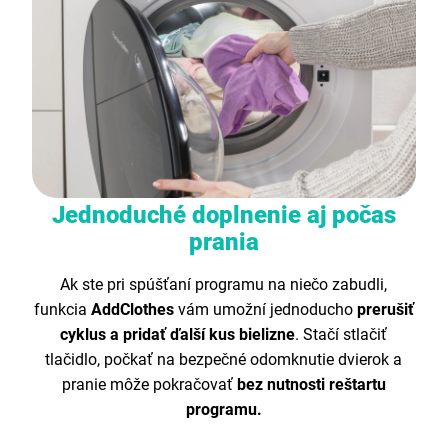
Jednoduché doplnenie aj počas
prania
Ak ste pri spúšťaní programu na niečo zabudli,
funkcia
AddClothes
vám umožní jednoducho
prerušiť
cyklus a pridať ďalší kus bielizne
. Stačí stlačiť
tlačidlo, počkať na bezpečné odomknutie dvierok a
pranie môže pokračovať
bez nutnosti reštartu
programu.