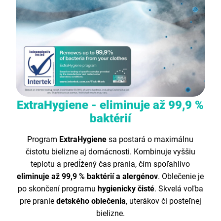
ExtraHygiene - eliminuje až 99,9 %
baktérií
Program
ExtraHygiene
sa postará o maximálnu
čistotu bielizne aj domácnosti. Kombinuje vyššiu
teplotu a predĺžený čas prania, čím spoľahlivo
eliminuje až 99,9 % baktérií a alergénov
. Oblečenie je
po skončení programu
hygienicky čisté
. Skvelá voľba
pre pranie
detského oblečenia
, uterákov či posteľnej
bielizne.