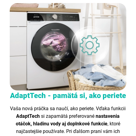
AdaptTech - pamätá si, ako periete
Vaša nová práčka sa naučí, ako periete. Vďaka funkcii
AdaptTech
si zapamätá preferované
nastavenia
otáčok, hladinu vody aj doplnkové funkcie
, ktoré
najčastejšie používate. Pri ďalšom praní vám ich