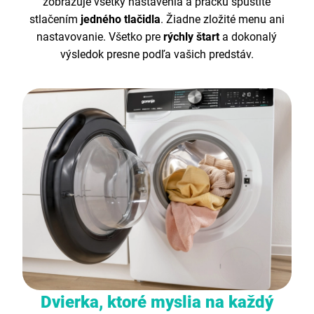
zobrazuje všetky nastavenia a práčku spustíte
stlačením
jedného tlačidla
. Žiadne zložité menu ani
nastavovanie. Všetko pre
rýchly štart
a dokonalý
výsledok presne podľa vašich predstáv.
Dvierka, ktoré myslia na každý