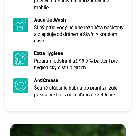
priebeh a dostávajte upozornenia v
mobile
Aqua JetWash
Silný prúd vody účinne rozpúšťa nečistoty
a zlepšuje odstránenie škvŕn v kratšom
čase
ExtraHygiene
Program odstráni až 99,9 % baktérií pre
hygienicky čistú bielizeň
AntiCrease
Šetrné otáčanie bubna po praní znižuje
pokrčenie bielizne a uľahčuje žehlenie