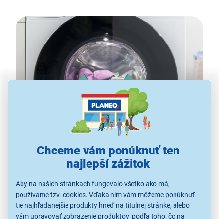
Chceme vám ponúknuť ten
najlepší zážitok
AntiCrease - menej záhybov, viac
pohodlia
Aby na našich stránkach fungovalo všetko ako má,
používame tzv. cookies. Vďaka nim vám môžeme ponúknuť
Funkcia
AntiCrease
udržiava bielizeň v pohybe aj po
tie najhľadanejšie produkty hneď na titulnej stránke, alebo
skončení pracieho cyklu, aby sa zabránilo jej
vám upravovať zobrazenie produktov podľa toho, čo na