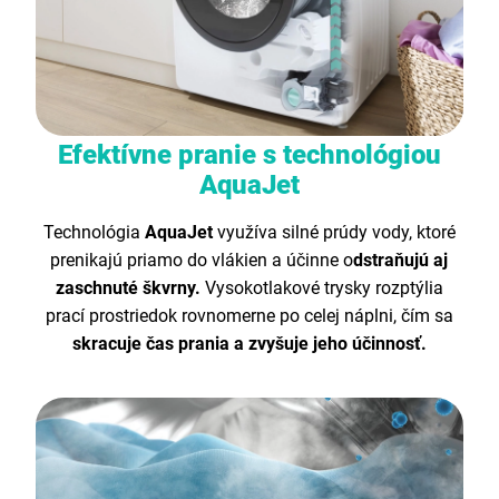
Efektívne pranie s technológiou
AquaJet
Technológia
AquaJet
využíva silné prúdy vody, ktoré
prenikajú priamo do vlákien a účinne o
dstraňujú aj
zaschnuté škvrny.
Vysokotlakové trysky rozptýlia
prací prostriedok rovnomerne po celej náplni, čím sa
skracuje čas prania a zvyšuje jeho účinnosť.