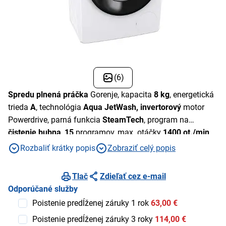
(6)
Spredu plnená práčka
Gorenje, kapacita
8 kg
, energetická
trieda
A
, technológia
Aqua JetWash,
invertorový
motor
Powerdrive, parná funkcia
SteamTech
, program na
čistenie bubna
,
15
programov, max. otáčky
1400 ot./min
,
detská
poistka
, smart ovládanie
ConnectLife,
slim dizajn
Rozbaliť krátky popis
Zobraziť celý popis
hĺbka 46,5 cm
Tlač
Zdieľať cez e-mail
Odporúčané služby
Poistenie predĺženej záruky 1 rok
63,00 €
Poistenie predĺženej záruky 3 roky
114,00 €