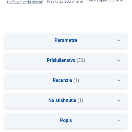
Práčky spredu plnené
Práčky spredu plnené
Prá
Práčky spredu plnené
Parametre
Príslušenstvo
(33)
Recenzie
(1)
Na stiahnutie
(1)
Popis