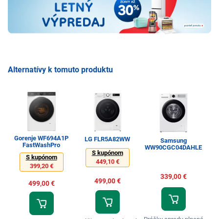
Alternatívy k tomuto produktu
Gorenje WF694A1P
LG FLR5A82WW
Samsung
FastWashPro
WW90CGC04DAHLE
S kupónom
S kupónom
449,10 €
399,20 €
339,00 €
499,00 €
499,00 €