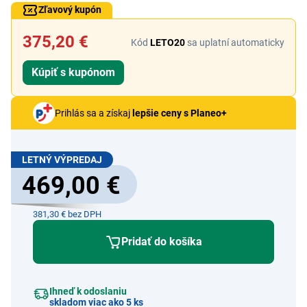
Zľavový kupón
375,20 €
Kód
LETO20
sa uplatní automaticky
Kúpiť s kupónom
Prihlás sa a získaj
lepšie ceny s Planeo+
LETNÝ VÝPREDAJ
469,00 €
381,30 € bez DPH
Pridať do košíka
Ihneď k odoslaniu
skladom viac ako 5 ks