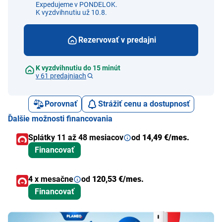
Expedujeme v PONDELOK.
K vyzdvihnutiu už 10.8.
Rezervovať v predajni
K vyzdvihnutiu do 15 minút
v 61 predajniach
Porovnať
Strážiť cenu a dostupnosť
Ďalšie možnosti financovania
Splátky 11 až 48 mesiacov
od
14,49 €/mes.
Financovať
4 x mesačne
od
120,53 €/mes.
Financovať