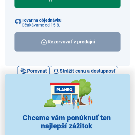
Tovar na objednávku
Očakávame od 15.8.
Rezervovať v predajni
Porovnať
Strážiť cenu a dostupnosť
Alternatívy k tomuto produktu
Chceme vám ponúknuť ten
najlepší zážitok
Hercules BS301B
Hercules BS030B
Hercules KS400B
H