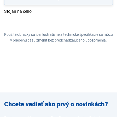
Stojan na cello
Použité obrázky sú iba ilustratívne a technické špecifikácie sa môžu
v priebehu času zmeniť bez predchádzajúceho upozornenia.
Zadajte
Chcete vedieť ako prvý o novinkách?
e-mail