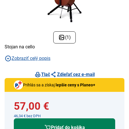
(1)
Stojan na cello
Zobraziť celý popis
Tlač
Zdieľať cez e-mail
Prihlás sa a získaj
lepšie ceny s Planeo+
57,00 €
46,34 € bez DPH
Pridať do košíka