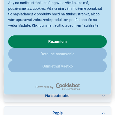
Aby na našich stránkach fungovalo všetko ako má,
90,00 €
17,80 €
118,00 €
používame tzv. cookies. Vďaka nim vám môžeme ponúknuť
tie najhľadanejšie produkty hneď na titulnej stránke, alebo
vám upravovať zobrazenie produktov podľa toho, čo na
Držiaky / stojany / lýry
Držiaky / stojany / lýry
Držiaky / stojany / lýry
Drž
webu hľadáte. Kliknutím na tlačítko „rozumiem“ súhlasíte
hudobných nástrojov
hudobných nástrojov
hudobných nástrojov
hu
s využívaním cookies pre analytické účely a predaním údajov
o chovaní na webe pre zobrazovaní cielených reklám.
Rozumiem
V prípade že vás zaujímajú detaily, ako u nás s cookies a
ďalšími údaji pracujeme, kliknite
sem
.
Detailné nastavenie
Parametre
Odmietnuť všetko
Recenzie
Na stiahnutie
Popis