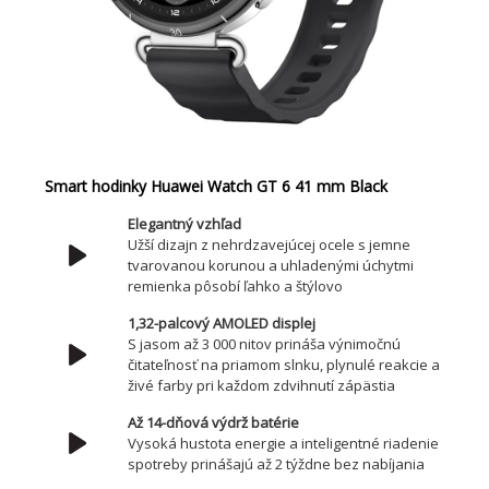
Smart hodinky Huawei Watch GT 6 41 mm Black
Elegantný vzhľad
Užší dizajn z nehrdzavejúcej ocele s jemne
tvarovanou korunou a uhladenými úchytmi
remienka pôsobí ľahko a štýlovo
1,32-palcový AMOLED displej
S jasom až 3 000 nitov prináša výnimočnú
čitateľnosť na priamom slnku, plynulé reakcie a
živé farby pri každom zdvihnutí zápästia
Až 14-dňová výdrž batérie
Vysoká hustota energie a inteligentné riadenie
spotreby prinášajú až 2 týždne bez nabíjania