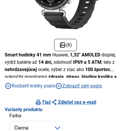
(6)
Smart hodinky 41 mm
Huawei,
1,32" AMOLED
displej,
výdrž batérie až
14 dní,
odolnosť
IP69 a 5 ATM
, telo z
nehrdzavejúcej
ocele, výber z viac ako
100 športov
,
pokročilý monitoring
zdravia, stresu, hladiny kyslíka a
spánku
Rozbaliť krátky popis
Zobraziť celý popis
Tlač
Zdieľať cez e-mail
Varianty produktu
Farba