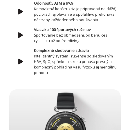
Odolnosť 5 ATM a IP69
Kompaktná konštrukcia je pripravená na dážď,
pot, prach aj plávanie a spoľahlivo prekonáva
nástrahy každodenného používania
Viac ako 100 športových režimov
Športovanie bez obmedzení, od behu cez
cyklistiku až po freediving
Komplexné sledovanie zdravia
Inteligentný systém TruSense so sledovaním
HRV, SpO, spánku a stresu prináša presný a
komplexný pohľad na vašu fyzickú aj mentálnu
pohodu