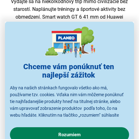
Vydajte sa na niekoľkodňový trip mimo civilizácie bez
starostí. Naplánujte tréningy a športové aktivity bez
obmedzení. Smart watch GT 6 41 mm od Huawei
ponúkajú až
14-dňovú výdrž
a vďaka inteligentnej
správe energie s novou batériou s vysokým obsahom
kremíka zostanú
po celý čas plne k dispozícii.
Chceme vám ponúknuť ten
najlepší zážitok
Aby na našich stránkach fungovalo všetko ako má,
používame tzv. cookies. Vďaka nim vám môžeme ponúknuť
tie najhľadanejšie produkty hneď na titulnej stránke, alebo
vám upravovať zobrazenie produktov podľa toho, čo na
webu hľadáte. Kliknutím na tlačítko „rozumiem“ súhlasíte
s využívaním cookies pre analytické účely a predaním údajov
o chovaní na webe pre zobrazovaní cielených reklám.
Rozumiem
V prípade že vás zaujímajú detaily, ako u nás s cookies a