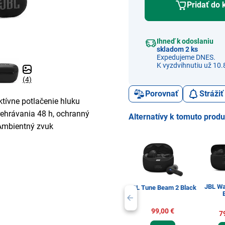
Pridať do 
Ihneď k odoslaniu
skladom 2 ks
Expedujeme DNES.
K vyzdvihnutiu už 10.
(4)
Porovnať
Stráži
ktívne potlačenie hluku
rehrávania 48 h, ochranný
Alternatívy k tomuto prod
, Ambientný zvuk
JBL W
JBL Tune Beam 2 Black
99,00 €
7