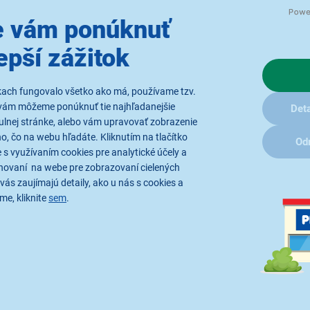
 vám ponúknuť
epší zážitok
kach fungovalo všetko ako má, používame tzv.
vám môžeme ponúknuť tie najhľadanejšie
Deta
ulnej stránke, alebo vám upravovať zobrazenie
, čo na webu hľadáte. Kliknutím na tlačítko
Od
 s využívaním cookies pre analytické účely a
hovaní na webe pre zobrazovaní cielených
vás zaujímajú detaily, ako u nás s cookies a
me, kliknite
sem
.