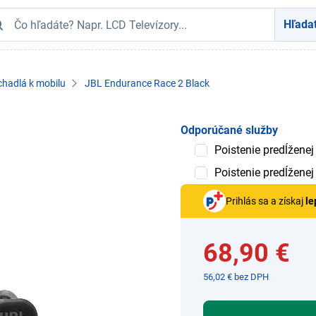
Hľada
chadlá k mobilu
JBL Endurance Race 2 Black
Odporúčané služby
Poistenie predĺženej
Poistenie predĺženej
Prihlás sa a získaj
le
68,90 €
56,02 € bez DPH