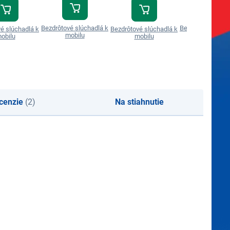
Bezdrôtové slúchadlá k
Bezdrôtové slúch
é slúchadlá k
Bezdrôtové slúchadlá k
mobilu
mobilu
obilu
mobilu
cenzie
(2)
Na stiahnutie