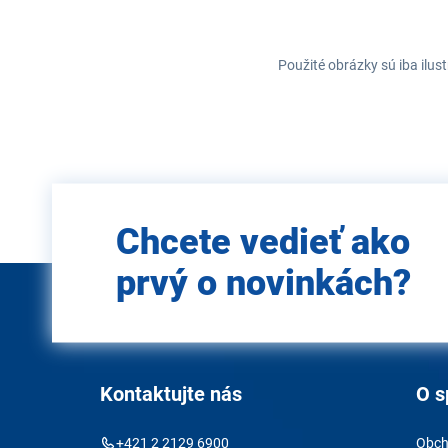
Použité obrázky sú iba ilus
Zadajte
Chcete vedieť ako
e-mail
prvý o novinkách?
Kontaktujte nás
O s
+421 2 2129 6900
Obch