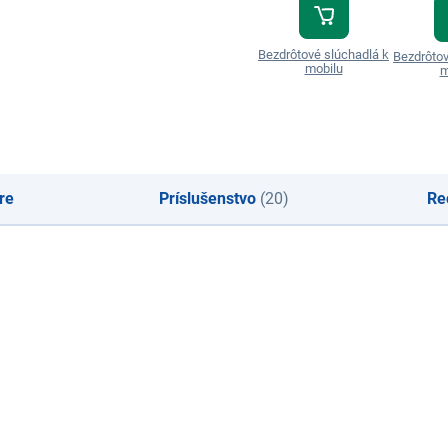
Bezdrôtové slúchadlá k
Bezdrôtov
mobilu
m
re
Príslušenstvo
(20)
Re