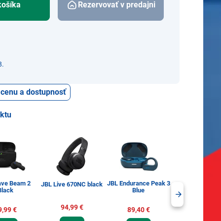
košíka
Rezervovať v predajni
8.
ť cenu a dostupnosť
uktu
ave Beam 2
JBL Endurance Peak 3
JBL Live 670NC black
JBL Live Flex 3 
Black
Blue
94,99 €
129,99 €
9,99 €
89,40 €