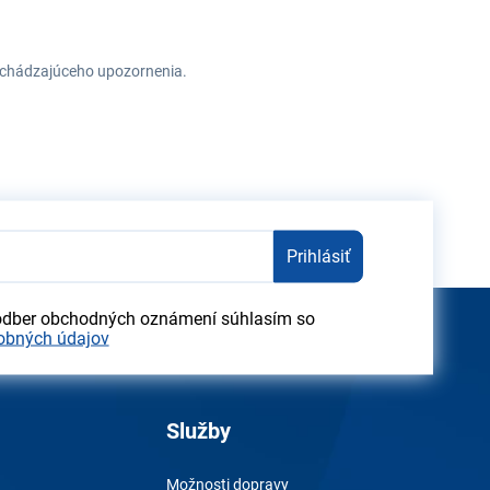
redchádzajúceho upozornenia.
Prihlásiť
odber obchodných oznámení súhlasím so
obných údajov
Služby
Možnosti dopravy