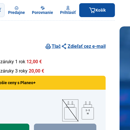
ť
Košík
Predajne
Porovnanie
Prihlásiť
Tlač
Zdieľať cez e-mail
 záruky 1 rok
12,00 €
 záruky 3 roky
20,00 €
pšie ceny s Planeo+
3–5
W