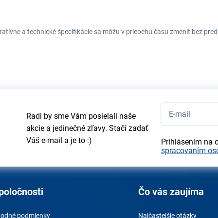
tratívne a technické špecifikácie sa môžu v priebehu času zmeniť bez p
Radi by sme Vám posielali naše
akcie a jedinečné zľavy. Stačí zadať
Váš e-mail a je to :)
Prihlásením na 
spracovaním os
poločnosti
Čo vás zaujíma
odné podmienky
Najčastejšie otázky