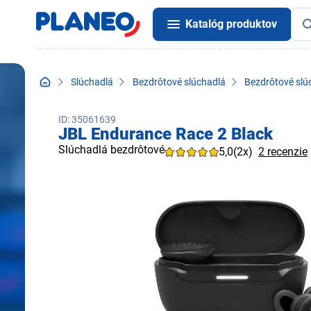
Katalóg produktov
Slúchadlá
Bezdrôtové slúchadlá
Bezdrôtové slú
ID: 35061639
JBL Endurance Race 2 Black
Slúchadlá bezdrôtové
5,0
(2x)
2 recenzie