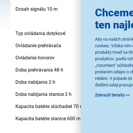
Dosah signálu 10 m
Chceme
ten najl
Typ ovládania dotykové
Aby na našich strán
Ovládanie prehrávača
cookies. Vďaka nim 
produkty hneď na tit
Ovládanie hovorov
produktov podľa toho
„rozumiem“ súhlasíte
Doba prehrávania 48 h
predaním údajov o c
reklám. V prípade že 
Doba nabíjania 2 h
ďalšími údaji pracuje
Doba nabíjania stanice 2 h
Zobraziť detaily
>>
Kapacita batérie slúchadiel 70 mAh
Kapacita batérie stanice 600 mAh