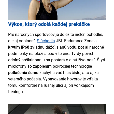
Výkon, ktorý odolá každej prekážke
Pre náročných športovcov je dôležité nielen pohodlie,
ale aj odolnosť.
Slúchadlá
JBL Endurance Zone s
krytím IP68
zvládnu dážď, slanú vodu, pot aj náročné
podmienky na pláži alebo v teréne. Tvrdý povrch
odolný poškriabaniu sa postará o dlhú životnosť. Štyri
mikrofóny so zapojením pokročilej technológie
potlačenia šumu
zachytia váš hlas čisto, a to aj za
veterného počasia. Vybavovanie hovorov je vďaka
tomu komfortné na rušnej ulici aj pri vonkajšom
tréningu.