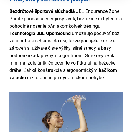
Bezdrôtové športové slúchadlá
JBL Endurance Zone
Purple prinášajú energický zvuk, bezpečné uchytenie a
pohodlné nosenie pAri akomkoľvek tréningu.
Technológia JBL OpenSound
umožňuje počúvať bez
zasunutia slúchadiel do uší, takže počujete okolie a
zároveň si užívate čisté výšky, silné stredy a basy
podporené adaptívnym algoritmom. Smerový zvuk
minimalizuje únik, čo oceníte vo fitku aj na bežeckej
dráhe. Ľahká konštrukcia s ergonomickým
háčikom
za ucho
drží stabilne pri dynamickom pohybe.