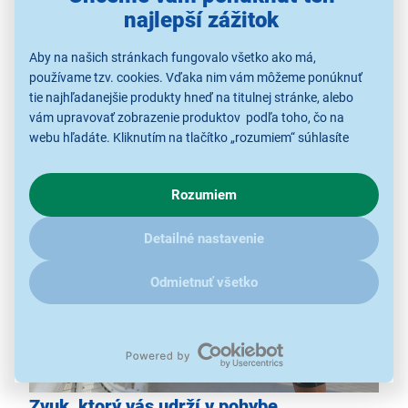
technológia JBL OpenSound
najlepší zážitok
ľahká konštrukcia
Aby na našich stránkach fungovalo všetko ako má,
stupeň krytia IP68
používame tzv. cookies. Vďaka nim vám môžeme ponúknuť
4 mikrofóny
tie najhľadanejšie produkty hneď na titulnej stránke, alebo
výdrž až 32 hod
vám upravovať zobrazenie produktov podľa toho, čo na
aplikácia JBL Headphones
webu hľadáte. Kliknutím na tlačítko „rozumiem“ súhlasíte
viacbodové pripojenie
s využívaním cookies pre analytické účely a predaním údajov
o chovaní na webe pre zobrazovaní cielených reklám.
Rozumiem
V prípade že vás zaujímajú detaily, ako u nás s cookies a
ďalšími údaji pracujeme, kliknite
sem
.
Detailné nastavenie
Odmietnuť všetko
Zvuk, ktorý vás udrží v pohybe