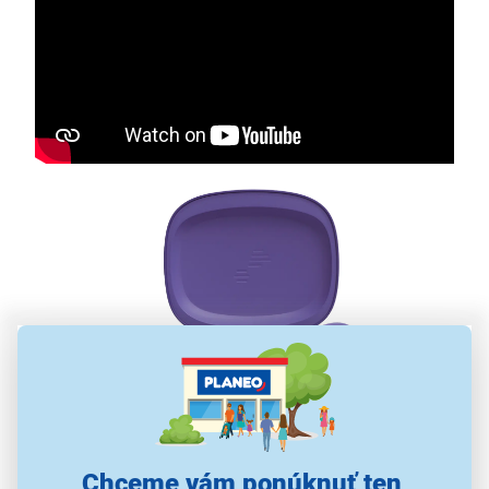
Bezdrôtové športové slúchadlá JBL
Endurance Zone Purple
Chceme vám ponúknuť ten