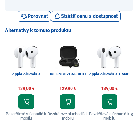
Porovnať
Strážiť cenu a dostupnosť
Alternatívy k tomuto produktu
J
Apple AirPods 4
JBL ENDUZONE BLKL
Apple AirPods 4 s ANC
139,00 €
129,90 €
189,00 €
Bezdrôtové slúchadlá k
Bezdrôtové slúchadlá k
Bezdrôtové slúchadlá k
Bezd
mobilu
mobilu
mobilu