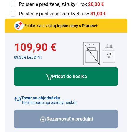
Poistenie predĺženej záruky 1 rok
20,00 €
Poistenie predĺženej záruky 3 roky
31,00 €
Prihlás sa a získaj
lepšie ceny s Planeo+
109,90 €
3–5
89,35 € bez DPH
W
Pridať do košíka
Tovar na objednávku
Termín bude upresnený neskôr
Rezervovať v predajni