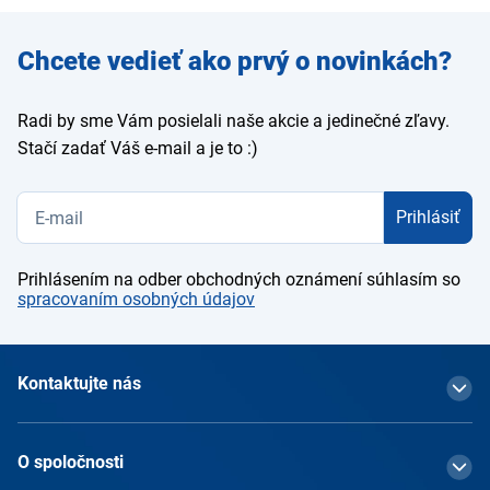
Zadajte
Chcete vedieť ako prvý o novinkách?
e-mail
Radi by sme Vám posielali naše akcie a jedinečné zľavy.
Stačí zadať Váš e-mail a je to :)
Prihlásiť
Prihlásením na odber obchodných oznámení súhlasím so
spracovaním osobných údajov
Kontaktujte nás
O spoločnosti