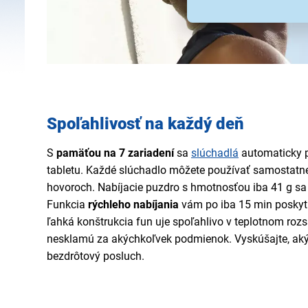
Spoľahlivosť na každý deň
S
pamäťou na 7 zariadení
sa
slúchadlá
automaticky p
tabletu. Každé slúchadlo môžete používať samostatne,
hovoroch. Nabíjacie puzdro s hmotnosťou iba 41 g sa
Funkcia
rýchleho nabíjania
vám po iba 15 min poskyt
ľahká konštrukcia fun uje spoľahlivo v teplotnom roz
nesklamú za akýchkoľvek podmienok. Vyskúšajte, ak
bezdrôtový posluch.