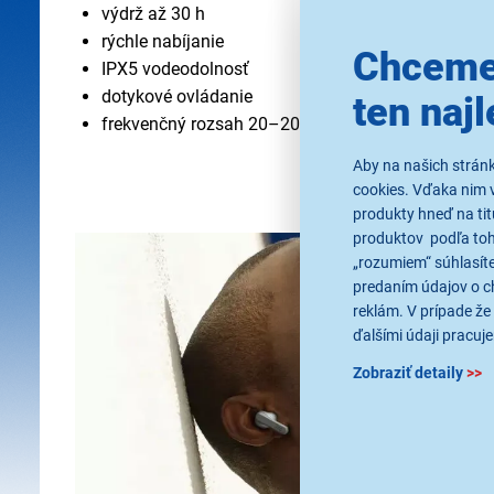
výdrž až 30 h
rýchle nabíjanie
Chceme
IPX5 vodeodolnosť
dotykové ovládanie
ten najl
frekvenčný rozsah 20–20 000 Hz
Aby na našich strán
cookies. Vďaka nim 
produkty hneď na tit
produktov podľa toho
„rozumiem“ súhlasíte
predaním údajov o c
reklám. V prípade že 
ďalšími údaji pracuje
Zobraziť detaily
>>