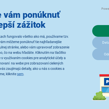
 vám ponúknuť
epší zážitok
kach fungovalo všetko ako má, používame tzv.
vám môžeme ponúknuť tie najhľadanejšie
Deta
ulnej stránke, alebo vám upravovať zobrazenie
, čo na webu hľadáte. Kliknutím na tlačítko
Od
 s využívaním cookies pre analytické účely a
hovaní na webe pre zobrazovaní cielených
Hudba všade s vam
vás zaujímajú detaily, ako u nás s cookies a
me, kliknite
sem
.
Vďaka 6mm
neodymovým m
Wireless čistý a vyvážený zv
silikónových nástavcov zaisti
ovládanie umožňuje prehrávani
S
IPX5 ochranou
proti striek
alebo za dažďa. Objavte slo