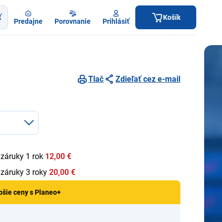
ť
Košík
Predajne
Porovnanie
Prihlásiť
Tlač
Zdieľať cez e-mail
 záruky 1 rok
12,00 €
 záruky 3 roky
20,00 €
pšie ceny s Planeo+