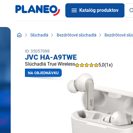
Katalóg produktov
Slúchadlá
Bezdrôtové slúchadlá
Bezdrôtové slú
ID: 35057088
JVC HA-A9TWE
Slúchadlá True Wireless
5,0
(1x)
NA OBJEDNÁVKU