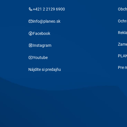
+421 2 2129 6900
Obch
Ochr
info@planeo.sk
Rekl
Facebook
Zame
Instagram
PLAN
Youtube
Pre 
Nájdite si predajňu