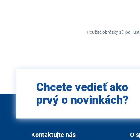
Použité obrázky sú iba ilus
Zadajte
Chcete vedieť ako
e-mail
prvý o novinkách?
Kontaktujte nás
O s