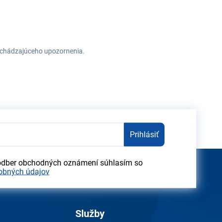
redchádzajúceho upozornenia.
Prihlásiť
odber obchodných oznámení súhlasím so
obných údajov
Služby