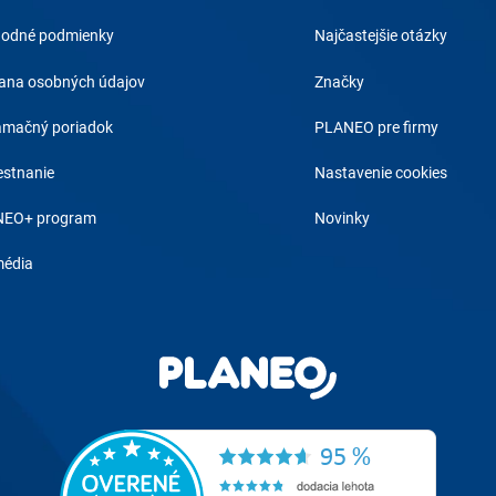
odné podmienky
Najčastejšie otázky
ana osobných údajov
Značky
amačný poriadok
PLANEO pre firmy
stnanie
Nastavenie cookies
EO+ program
Novinky
média