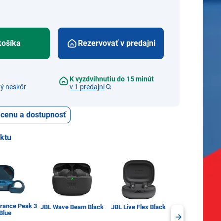
košíka
Rezervovať v predajni
K vyzdvihnutiu do 15 minút
ý neskôr
v 1 predajni
ť cenu a dostupnosť
uktu
rance Peak 3
Sennheiser
JBL Wave Beam Black
JBL Live Flex Black
Blue
ACCENTUM O
black