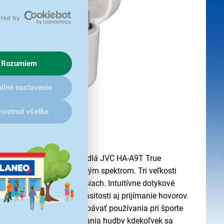
Rozumiem
ilné nastavenie
mietnuť všetko
i
eničom
prinášajú Slúchadlá JVC HA-A9T True
uk naprieč celým počuteľným spektrom. Tri veľkosti
a dokonalé usadenie v ušiach. Intuitívne dotykové
e hudby, nastavenie hlasitosti aj prijímanie hovorov.
ajúcej vode sa nemusíte obávať používania pri športe
bodu bezdrôtového počúvania hudby kdekoľvek sa