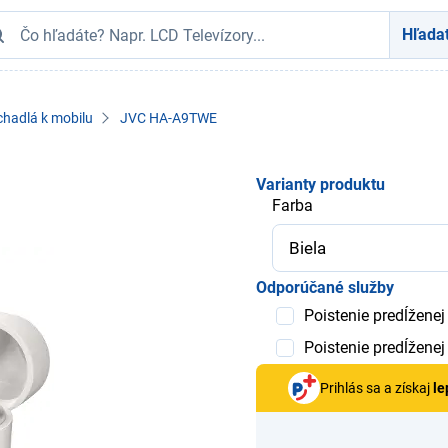
Hľada
chadlá k mobilu
JVC HA-A9TWE
Varianty produktu
Farba
Odporúčané služby
Poistenie predĺženej
Poistenie predĺženej
Prihlás sa a získaj
le