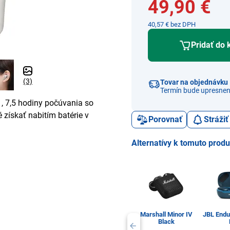
49,90 €
40,57 € bez DPH
Pridať do 
(3)
Tovar na objednávku
Termín bude upresnen
1, 7,5 hodiny počúvania so
 získať nabitím batérie v
Porovnať
Stráži
Alternatívy k tomuto prod
Marshall Minor IV
JBL Endu
Black