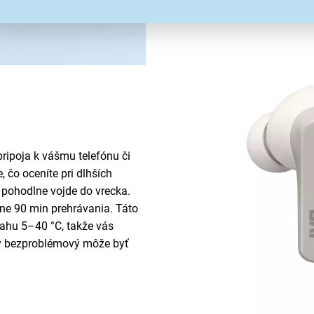
pohybujete.
ripoja k vášmu telefónu či
 čo oceníte pri dlhších
 pohodlne vojde do vrecka.
ne 90 min prehrávania. Táto
sahu 5–40 °C, takže vás
ý bezproblémový môže byť