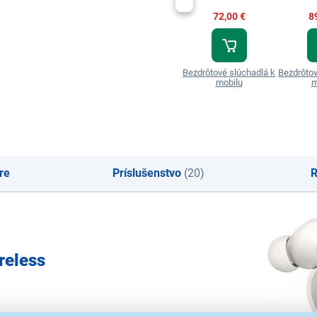
72,00 €
8
Bezdrôtové slúchadlá k
Bezdrôtov
mobilu
m
re
Príslušenstvo
(20)
R
reless