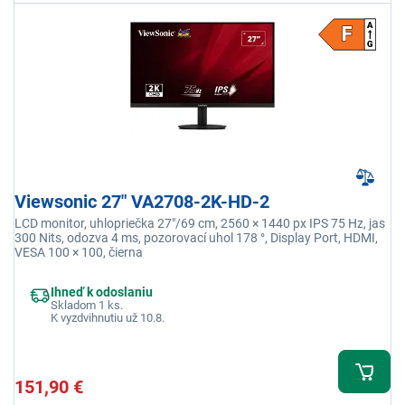
Viewsonic 27" VA2708-2K-HD-2
LCD monitor, uhlopriečka 27"/69 cm, 2560 × 1440 px IPS 75 Hz, jas
300 Nits, odozva 4 ms, pozorovací uhol 178 °, Display Port, HDMI,
VESA 100 × 100, čierna
Ihneď k odoslaniu
Skladom 1 ks.
K vyzdvihnutiu už 10.8.
151,90 €