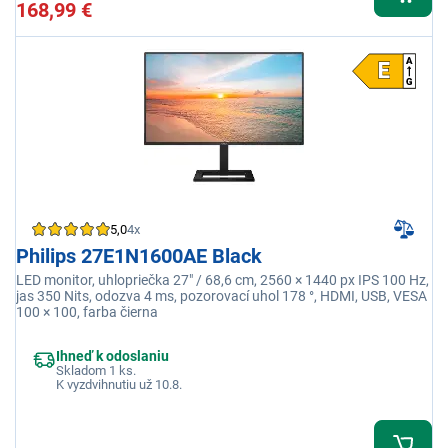
168,99 €
5,0
4x
Philips 27E1N1600AE Black
LED monitor, uhlopriečka 27" / 68,6 cm, 2560 × 1440 px IPS 100 Hz,
jas 350 Nits, odozva 4 ms, pozorovací uhol 178 °, HDMI, USB, VESA
100 × 100, farba čierna
Ihneď k odoslaniu
Skladom 1 ks.
K vyzdvihnutiu už 10.8.