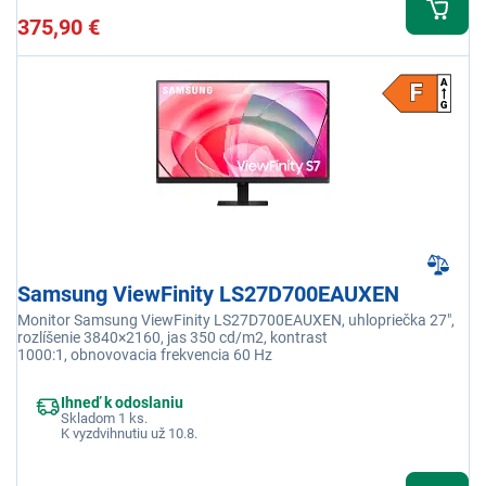
375,90 €
Samsung ViewFinity LS27D700EAUXEN
Monitor Samsung ViewFinity LS27D700EAUXEN, uhlopriečka 27",
rozlíšenie 3840×2160, jas 350 cd/m2, kontrast
1000:1, obnovovacia frekvencia 60 Hz
Ihneď k odoslaniu
Skladom 1 ks.
K vyzdvihnutiu už 10.8.