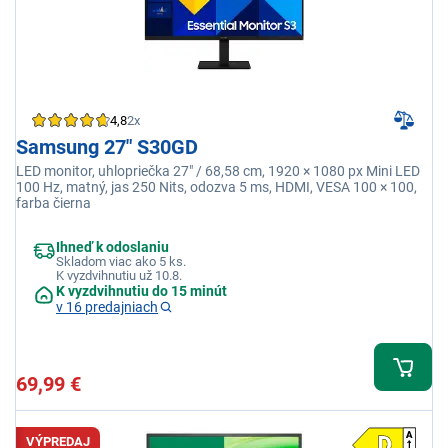
4,8
2x
Samsung 27" S30GD
LED monitor, uhlopriečka 27" / 68,58 cm, 1920 × 1080 px Mini LED
100 Hz, matný, jas 250 Nits, odozva 5 ms, HDMI, VESA 100 × 100,
farba čierna
Ihneď k odoslaniu
Skladom viac ako 5 ks.
K vyzdvihnutiu už 10.8.
K vyzdvihnutiu do 15 minút
v 16 predajniach
69,99 €
VÝPREDAJ