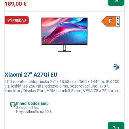
189,00 €
VÝPREDAJ
Xiaomi 27" A27Qi EU
LCD monitor, uhlopriečka 27" / 68,58 cm, 2560 × 1440 px IPS 100
Hz, lesklý, jas 250 Nits, odozva 6 ms, pozorovací uhol 178 °,
konektory Display Port, HDMI, Jack 3,5 mm, VESA 75 × 75, farba
čierna
Ihneď k odoslaniu
Skladom 1 ks.
K vyzdvihnutiu už 10.8.