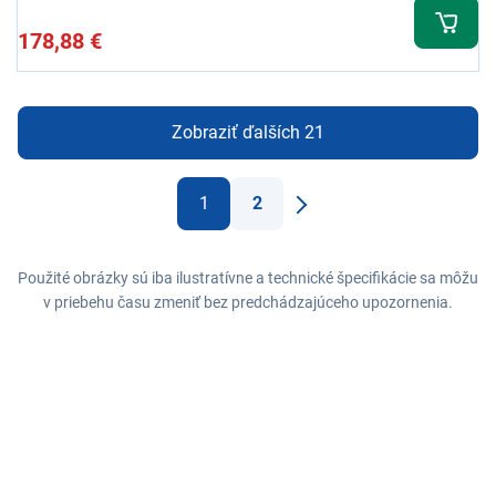
178,88 €
Zobraziť ďalších 21
1
2
Ďaľší
Použité obrázky sú iba ilustratívne a technické špecifikácie sa môžu
v priebehu času zmeniť bez predchádzajúceho upozornenia.