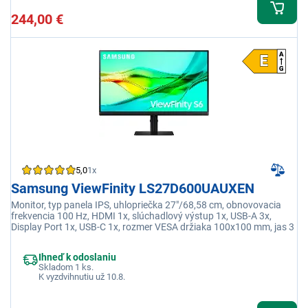
244,00 €
5,0
1x
Samsung ViewFinity LS27D600UAUXEN
Monitor, typ panela IPS, uhlopriečka 27"/68,58 cm, obnovovacia
frekvencia 100 Hz, HDMI 1x, slúchadlový výstup 1x, USB-A 3x,
Display Port 1x, USB-C 1x, rozmer VESA držiaka 100x100 mm, jas 3
Ihneď k odoslaniu
Skladom 1 ks.
K vyzdvihnutiu už 10.8.