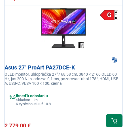
Asus 27" ProArt PA27DCE-K
OLED monitor, uhlopriečka 27" / 68,58 cm, 3840 × 2160 OLED 60
Hz, jas 200 Nits, odozva 0,1 ms, pozorovací uhol 178°, HDMI, USB-
A, USB-C, VESA 100 × 100, čierna
Ihneď k odoslaniu
Skladom 1 ks.
K vyzdvihnutiu už 10.8.
2 779,00 €