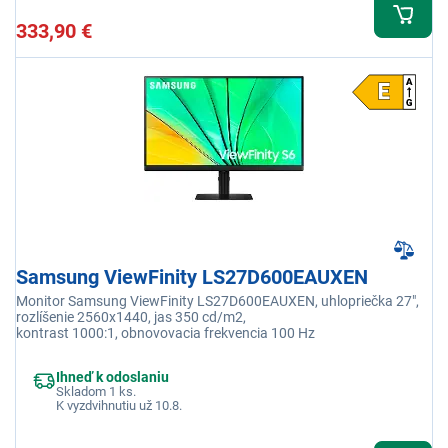
333,90 €
Samsung ViewFinity LS27D600EAUXEN
Monitor Samsung ViewFinity LS27D600EAUXEN, uhlopriečka 27",
rozlíšenie 2560x1440, jas 350 cd/m2,
kontrast 1000:1, obnovovacia frekvencia 100 Hz
Ihneď k odoslaniu
Skladom 1 ks.
K vyzdvihnutiu už 10.8.