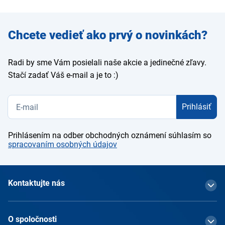
Zadajte
Chcete vedieť ako prvý o novinkách?
e-mail
Radi by sme Vám posielali naše akcie a jedinečné zľavy.
Stačí zadať Váš e-mail a je to :)
Prihlásiť
Prihlásením na odber obchodných oznámení súhlasím so
spracovaním osobných údajov
Kontaktujte nás
O spoločnosti