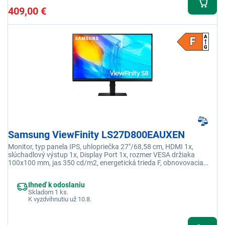
409,00 €
Samsung ViewFinity LS27D800EAUXEN
Monitor, typ panela IPS, uhlopriečka 27"/68,58 cm, HDMI 1x,
slúchadlový výstup 1x, Display Port 1x, rozmer VESA držiaka
100x100 mm, jas 350 cd/m2, energetická trieda F, obnovovacia
frekvencia 60 Hz
Ihneď k odoslaniu
Skladom 1 ks.
K vyzdvihnutiu už 10.8.