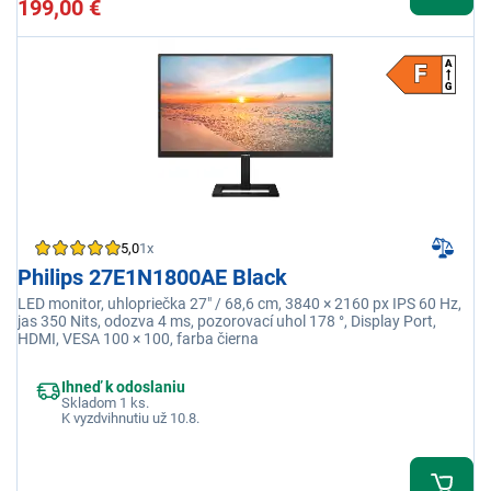
199,00 €
5,0
1x
Philips 27E1N1800AE Black
LED monitor, uhlopriečka 27" / 68,6 cm, 3840 × 2160 px IPS 60 Hz,
jas 350 Nits, odozva 4 ms, pozorovací uhol 178 °, Display Port,
HDMI, VESA 100 × 100, farba čierna
Ihneď k odoslaniu
Skladom 1 ks.
K vyzdvihnutiu už 10.8.