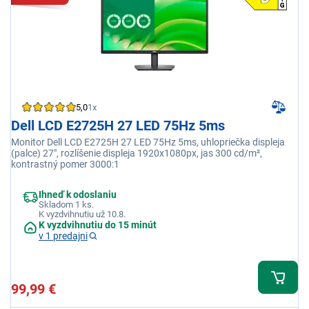
5,0
1x
Dell LCD E2725H 27 LED 75Hz 5ms
Monitor Dell LCD E2725H 27 LED 75Hz 5ms, uhlopriečka displeja
(palce) 27", rozlíšenie displeja 1920x1080px, jas 300 cd/m²,
kontrastný pomer 3000:1
Ihneď k odoslaniu
Skladom 1 ks.
K vyzdvihnutiu už 10.8.
K vyzdvihnutiu do 15 minút
v 1 predajni
99,99 €