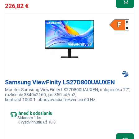
226,82 €
Samsung ViewFinity LS27D800UAUXEN
Monitor Samsung ViewFinity LS27D800UAUXEN, uhlopriečka 27",
rozlíšenie 3840×2160, jas 350 cd/m2,
kontrast 1000:1, obnovovacia frekvencia 60 Hz
Ihneď k odoslaniu
Skladom 1 ks.
K vyzdvihnutiu už 10.8.