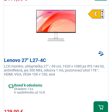
Lenovo 27" L27-4C
LCD monitor, uhlopriečka 27" / 69 cm, 1920 × 1080 px IPS 144 Hz,
antireflexná, jas 300 Nits, odozva 1 ms, pozorovací uhol 178 °,
HDMI, VGA, VESA 100 × 100, sivá
Ihneď k odoslaniu
Skladom 1 ks.
K vyzdvihnutiu už 10.8.
129,00 €