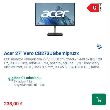
Acer 27" Vero CB273UGbemipruzx
LCD monitor, uhlopriečka 27" / 68,58 cm, 2560 × 1440 px IPS 120
Hz, jas 300 Nits, odozva 1 ms, pozorovací uhol 178 °, konektory
Display Port, HDMI, Jack 3,5 mm, RJ-45, VESA 100 × 100, farba
čierna
Ihneď k odoslaniu
Skladom 1 ks.
K vyzdvihnutiu už 10.8.
238,00 €