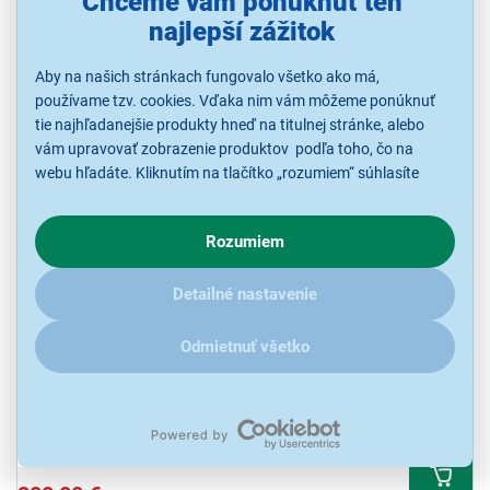
Chceme vám ponúknuť ten
167,90 €
najlepší zážitok
Aby na našich stránkach fungovalo všetko ako má,
používame tzv. cookies. Vďaka nim vám môžeme ponúknuť
tie najhľadanejšie produkty hneď na titulnej stránke, alebo
vám upravovať zobrazenie produktov podľa toho, čo na
webu hľadáte. Kliknutím na tlačítko „rozumiem“ súhlasíte
s využívaním cookies pre analytické účely a predaním údajov
o chovaní na webe pre zobrazovaní cielených reklám.
Rozumiem
V prípade že vás zaujímajú detaily, ako u nás s cookies a
AOC 27" Q27B3CF2 Black
ďalšími údaji pracujeme, kliknite
sem
.
Detailné nastavenie
LED monitor, uhlopriečka 27" / 68,6 cm, 2560 × 1440 px IPS 100 Hz,
jas 350 Nits, odozva 4 ms, pozorovací uhol 178 °, HDMI, USB, USB-
C, VESA 100 × 100, farba čierna
Odmietnuť všetko
Ihneď k odoslaniu
Skladom 1 ks.
K vyzdvihnutiu už 10.8.