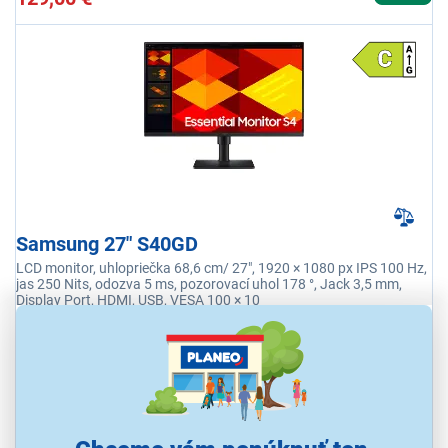
Samsung 27" S40GD
LCD monitor, uhlopriečka 68,6 cm/ 27", 1920 × 1080 px IPS 100 Hz,
jas 250 Nits, odozva 5 ms, pozorovací uhol 178 °, Jack 3,5 mm,
Display Port, HDMI, USB, VESA 100 × 10
Ihneď k odoslaniu
Skladom 1 ks.
K vyzdvihnutiu už 10.8.