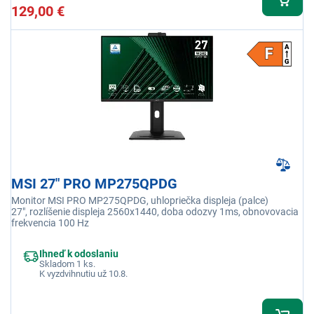
129,00 €
MSI 27" PRO MP275QPDG
Monitor MSI PRO MP275QPDG, uhlopriečka displeja (palce)
27", rozlíšenie displeja 2560x1440, doba odozvy 1ms, obnovovacia
frekvencia 100 Hz
Ihneď k odoslaniu
Skladom 1 ks.
K vyzdvihnutiu už 10.8.