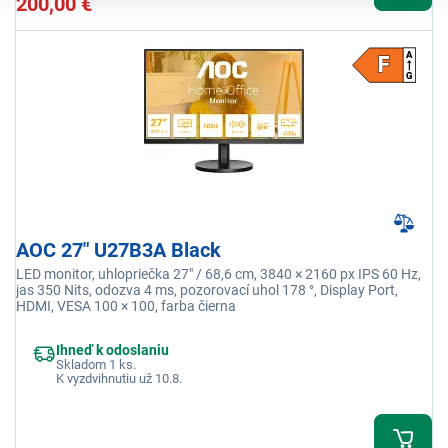
200,00 €
AOC 27" U27B3A Black
LED monitor, uhlopriečka 27" / 68,6 cm, 3840 × 2160 px IPS 60 Hz,
jas 350 Nits, odozva 4 ms, pozorovací uhol 178 °, Display Port,
HDMI, VESA 100 × 100, farba čierna
Ihneď k odoslaniu
Skladom 1 ks.
K vyzdvihnutiu už 10.8.