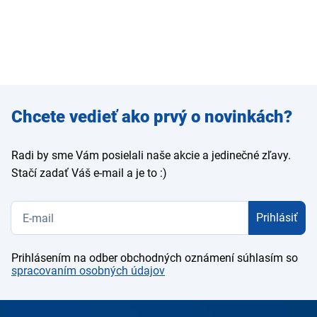
Zadajte
Chcete vedieť ako prvý o novinkách?
e-mail
Radi by sme Vám posielali naše akcie a jedinečné zľavy.
Stačí zadať Váš e-mail a je to :)
Prihlásiť
Prihlásením na odber obchodných oznámení súhlasím so
spracovaním osobných údajov