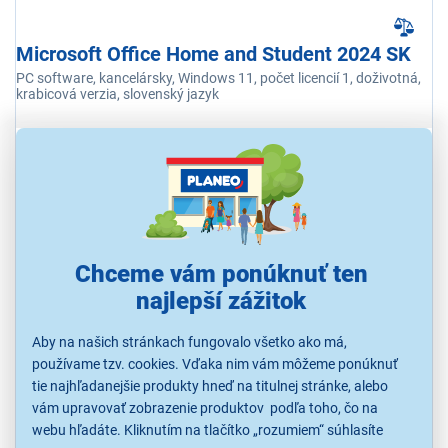
Microsoft Office Home and Student 2024 SK
PC software, kancelársky, Windows 11, počet licencií 1, doživotná,
krabicová verzia, slovenský jazyk
Ihneď k odoslaniu
Skladom 1 ks.
K vyzdvihnutiu už 7.8.
139,00 €
Chceme vám ponúknuť ten
najlepší zážitok
NA OBJEDNÁVKU
Aby na našich stránkach fungovalo všetko ako má,
používame tzv. cookies. Vďaka nim vám môžeme ponúknuť
tie najhľadanejšie produkty hneď na titulnej stránke, alebo
vám upravovať zobrazenie produktov podľa toho, čo na
webu hľadáte. Kliknutím na tlačítko „rozumiem“ súhlasíte