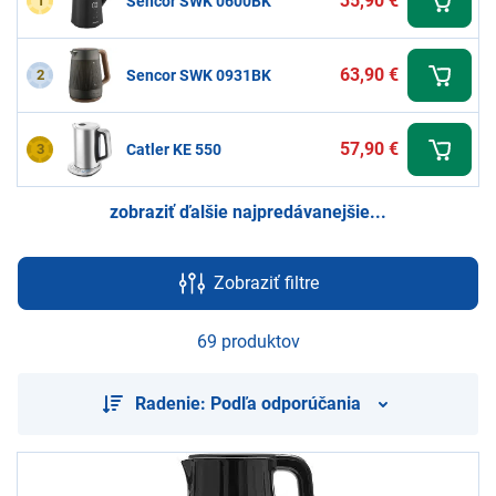
35,90 €
1
Sencor SWK 0600BK
63,90 €
2
Sencor SWK 0931BK
57,90 €
3
Catler KE 550
zobraziť ďalšie najpredávanejšie...
Zobraziť filtre
69 produktov
Radenie: Podľa odporúčania