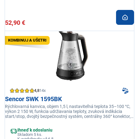
52,90 €
KOMBINUJ A UŠETRI
4,8
14x
Sencor SWK 1595BK
Rýchlovarná kanvica, objem 1,5 l, nastaviteľná teplota 35–100 °C,
výkon 2 150 W, funkcia udržiavania teploty, zvuková indikácia
start/stop, dvojitý bezpečnostný systém, centrálny 360° konektor,
elegantný nerezový dizajn, rýchlovarná kanvica, podstavec s
úložným priestorom pre kábel
Ihneď k odoslaniu
Skladom 5 ks.
K vyzdvihnutiu už 6.8.