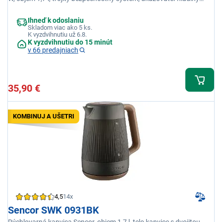
vody
Ihneď k odoslaniu
Skladom viac ako 5 ks.
K vyzdvihnutiu už 6.8.
K vyzdvihnutiu do 15 minút
v 66 predajniach
35,90 €
KOMBINUJ A UŠETRI
4,5
14x
Sencor SWK 0931BK
Rýchlovarná kanvica Sencor, objem 1,7 l, telo kanvice s dvojitou