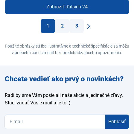
Zobraziť ďalších 24
1
2
3
Ďaľší
Použité obrázky sú iba ilustratívne a technické špecifikácie sa môžu
v priebehu času zmeniť bez predchádzajúceho upozornenia.
Zadajte
Chcete vedieť ako prvý o novinkách?
e-mail
Radi by sme Vám posielali naše akcie a jedinečné zľavy.
Stačí zadať Váš e-mail a je to :)
Prihlásiť