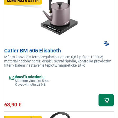
KOMBINUJ A UŠETRI
Catler BM 505 Elisabeth
Múdra kanvica s termoreguláciou, objem 0,6 l, príkon 1000 W,
materiál nádoby nerez, displej, skrytá špirála, kontrolka prevádzky,
filter v balení, nastavenie teploty, magnetické sitko
Ihneď k odoslaniu
Skladom viac ako 5 ks.
K vyzdvihnutiu už 6.8.
63,90 €