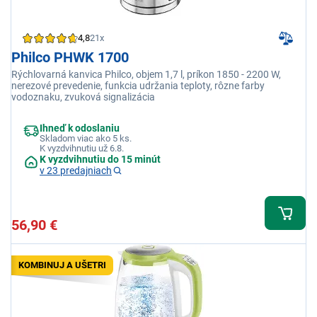
4,8
21x
Philco PHWK 1700
Rýchlovarná kanvica Philco, objem 1,7 l, príkon 1850 - 2200 W,
nerezové prevedenie, funkcia udržania teploty, rôzne farby
vodoznaku, zvuková signalizácia
Ihneď k odoslaniu
Skladom viac ako 5 ks.
K vyzdvihnutiu už 6.8.
K vyzdvihnutiu do 15 minút
v 23 predajniach
56,90 €
KOMBINUJ A UŠETRI