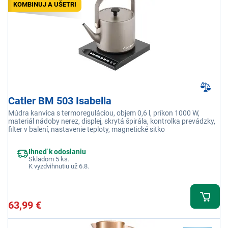
KOMBINUJ A UŠETRI
Catler BM 503 Isabella
Múdra kanvica s termoreguláciou, objem 0,6 l, príkon 1000 W,
materiál nádoby nerez, displej, skrytá špirála, kontrolka prevádzky,
filter v balení, nastavenie teploty, magnetické sitko
Ihneď k odoslaniu
Skladom 5 ks.
K vyzdvihnutiu už 6.8.
63,99 €