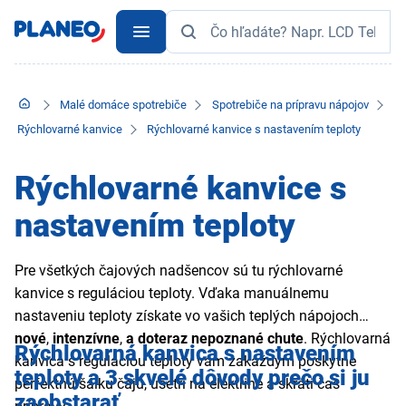
Malé domáce spotrebiče
Spotrebiče na prípravu nápojov
Rýchlovarné kanvice
Rýchlovarné kanvice s nastavením teploty
Rýchlovarné kanvice s
nastavením teploty
Pre všetkých čajových nadšencov sú tu rýchlovarné
kanvice s reguláciou teploty. Vďaka manuálnemu
nastaveniu teploty získate vo vašich teplých nápojoch
nové
,
intenzívne
,
a doteraz nepoznané chute
. Rýchlovarná
Rýchlovarná kanvica s nastavením
kanvica s reguláciou teploty vám zakaždým poskytne
teploty a 3 skvelé dôvody prečo si ju
perfektnú šálku čaju, ušetrí na elektrine a skráti čas
zaobstarať