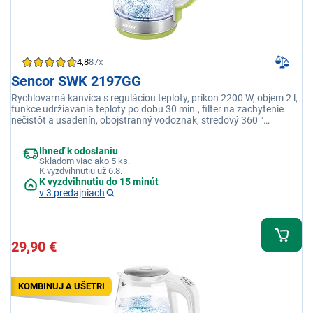
4,8
87x
Sencor SWK 2197GG
Rychlovarná kanvica s reguláciou teploty, príkon 2200 W, objem 2 l,
funkce udržiavania teploty po dobu 30 min., filter na zachytenie
nečistôt a usadenín, obojstranný vodoznak, stredový 360 °
konektor STRIX, svetelná indikácia prevádzky
Ihneď k odoslaniu
Skladom viac ako 5 ks.
K vyzdvihnutiu už 6.8.
K vyzdvihnutiu do 15 minút
v 3 predajniach
29,90 €
KOMBINUJ A UŠETRI