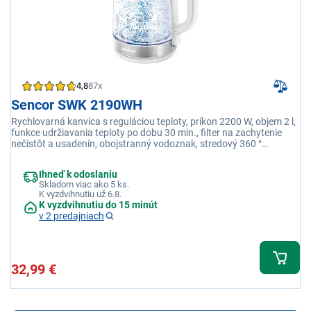
4,8
87x
Sencor SWK 2190WH
Rychlovarná kanvica s reguláciou teploty, príkon 2200 W, objem 2 l,
funkce udržiavania teploty po dobu 30 min., filter na zachytenie
nečistôt a usadenín, obojstranný vodoznak, stredový 360 °
konektor STRIX, svetelná indikácia prevádzky
Ihneď k odoslaniu
Skladom viac ako 5 ks.
K vyzdvihnutiu už 6.8.
K vyzdvihnutiu do 15 minút
v 2 predajniach
32,99 €