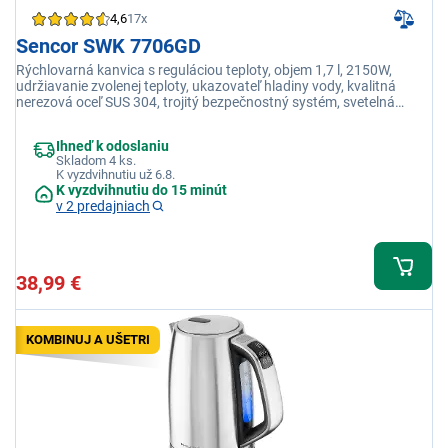
4,6
17x
Sencor SWK 7706GD
Rýchlovarná kanvica s reguláciou teploty, objem 1,7 l, 2150W,
udržiavanie zvolenej teploty, ukazovateľ hladiny vody, kvalitná
nerezová oceľ SUS 304, trojitý bezpečnostný systém, svetelná
indikácia prevádzky
Ihneď k odoslaniu
Skladom 4 ks.
K vyzdvihnutiu už 6.8.
K vyzdvihnutiu do 15 minút
v 2 predajniach
38,99 €
KOMBINUJ A UŠETRI