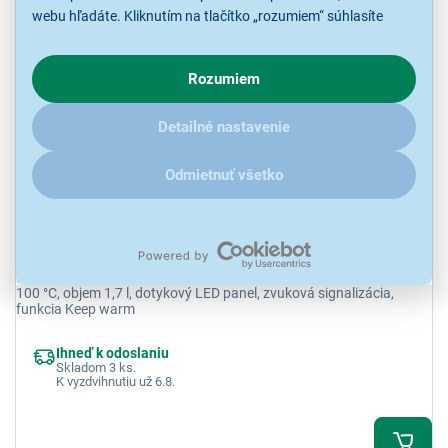
31,91 €
webu hľadáte. Kliknutím na tlačítko „rozumiem“ súhlasíte
s využívaním cookies pre analytické účely a predaním údajov
o chovaní na webe pre zobrazovaní cielených reklám.
Rozumiem
V prípade že vás zaujímajú detaily, ako u nás s cookies a
ďalšími údaji pracujeme, kliknite
sem
.
Detailné nastavenie
Odmietnuť všetko
5,0
1x
Haier HKE5A 011 I-Master Series 5
Rýchlovarná kanvica Haier, 7 úrovní nastavenia teploty od 40 ° do
100 °C, objem 1,7 l, dotykový LED panel, zvuková signalizácia,
funkcia Keep warm
Ihneď k odoslaniu
Skladom 3 ks.
K vyzdvihnutiu už 6.8.