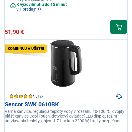
K vyzdvihnutiu do 15 minút
v 1 predajni
51,90 €
KOMBINUJ A UŠETRI
4,8
12x
Sencor SWK 0610BK
Varná kanvica, regulácia teploty vody v rozsahu 40-100 °C, dvojitý
plášť kanvice Cool Touch, dotykový ovládací LED displej, režim
udržiavania teploty, objem 1,7 l, príkon 2200 W, trojitý bezpečnostný
systém