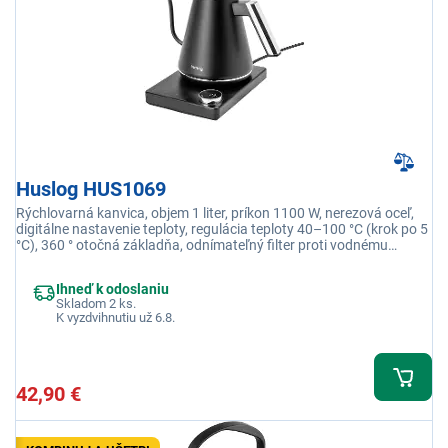
Huslog HUS1069
Rýchlovarná kanvica, objem 1 liter, príkon 1100 W, nerezová oceľ,
digitálne nastavenie teploty, regulácia teploty 40–100 °C (krok po 5
°C), 360 ° otočná základňa, odnímateľný filter proti vodnému
kameňu, špeciálne režimy
Ihneď k odoslaniu
Skladom 2 ks.
K vyzdvihnutiu už 6.8.
42,90 €