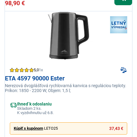
98,90 €
5,0
1x
ETA 4597 90000 Ester
Nerezová dvojplášťová rychlovarná kanvica s reguláciou teploty.
Príkon: 1850 - 2200 W; Objem: 1,5 l;
Ihneď k odoslaniu
Skladom 2 ks.
K vyzdvihnutiu už 6.8.
Kúpiť s kupónom
LETO25
37,43 €