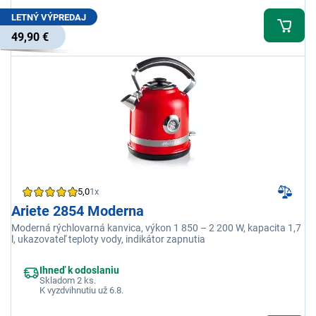
LETNÝ VÝPREDAJ
49,90 €
5,0
1x
Ariete 2854 Moderna
Moderná rýchlovarná kanvica, výkon 1 850 – 2 200 W, kapacita 1,7
l, ukazovateľ teploty vody, indikátor zapnutia
Ihneď k odoslaniu
Skladom 2 ks.
K vyzdvihnutiu už 6.8.