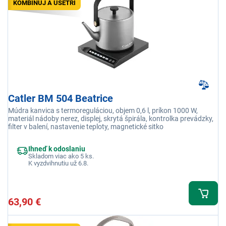
KOMBINUJ A UŠETRI
Catler BM 504 Beatrice
Múdra kanvica s termoreguláciou, objem 0,6 l, príkon 1000 W,
materiál nádoby nerez, displej, skrytá špirála, kontrolka prevádzky,
filter v balení, nastavenie teploty, magnetické sitko
Ihneď k odoslaniu
Skladom viac ako 5 ks.
K vyzdvihnutiu už 6.8.
63,90 €