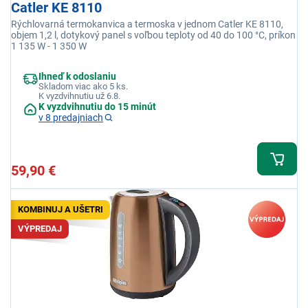
Catler KE 8110
Rýchlovarná termokanvica a termoska v jednom Catler KE 8110,
objem 1,2 l, dotykový panel s voľbou teploty od 40 do 100 °C, príkon
1 135 W - 1 350 W
Ihneď k odoslaniu
Skladom viac ako 5 ks.
K vyzdvihnutiu už 6.8.
K vyzdvihnutiu do 15 minút
v 8 predajniach
59,90 €
KOMBINUJ A UŠETRI
VÝPREDAJ