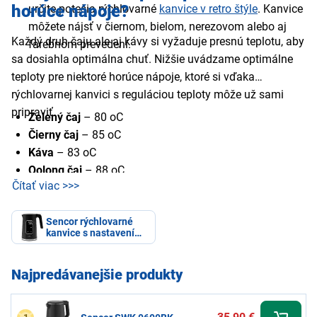
horúce nápoje?
určite potešia rýchlovarné
kanvice v retro štýle
. Kanvice
môžete nájsť v čiernom, bielom, nerezovom alebo aj
Každý druh čaju ale aj kávy si vyžaduje presnú teplotu, aby
farebnom prevedení.
sa dosiahla optimálna chuť. Nižšie uvádzame optimálne
teploty pre niektoré horúce nápoje, ktoré si vďaka
rýchlovarnej kanvici s reguláciou teploty môže už sami
pripraviť.
Zelený čaj
– 80 oC
Čierny čaj
– 85 oC
Káva
– 83 oC
Oolong čaj
– 88 oC
Čítať viac >>>
Instantná polievka
– 100 oC
Sencor rýchlovarné
kanvice s nastavením
teploty
Najpredávanejšie produkty