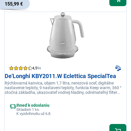
155,99 €
4,5
9x
De'Longhi KBY2011.W Eclettica SpecialTea
Rýchlovarná kanvica, objem 1,7 litra, nerezová oceľ, digitálne
nastavenie teploty, 9 nastavení teploty, funkcia Keep warm, 360 °
otočná základňa, ukazovateľ vodnej hladiny, odnímateľný filter
proti vodnému kameňu, trojstupňová bezpečnostná ochrana
Ihneď k odoslaniu
Skladom 1 ks.
K vyzdvihnutiu už 6.8.