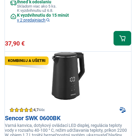
Ihneď k odoslaniu
Skladom viac ako 5 ks.
K vyzdvihnutiu už 6.8.
K vyzdvihnutiu do 15 minút
v 2 predajniach
37,90 €
KOMBINUJ A UŠETRI
4,7
44x
Sencor SWK 0600BK
Varná kanvica, dotykový ovládací LED displej, regulácia teploty
vody v rozsahu 40-100 ° C, režim udržiavania teploty, príkon 2200
W, objem 1,7 l, trojitý bezpečnostný systém, ukazovateľ hladiny