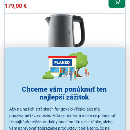
179,00 €
ETA 8595 90020 Edita
Sklenená rýchlovarná kanvica,objem 1,5 l, príkon 2200 W, regulácia
Chceme vám ponúknuť ten
teploty, dvojplášťové prevedenie
najlepší zážitok
Ihneď k odoslaniu
Skladom 2 ks.
Aby na našich stránkach fungovalo všetko ako má,
K vyzdvihnutiu už 6.8.
používame tzv. cookies. Vďaka nim vám môžeme ponúknuť
tie najhľadanejšie produkty hneď na titulnej stránke, alebo
vám upravovať zobrazenie produktov podľa toho, čo na