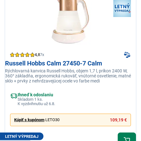
4,8
7x
Russell Hobbs Calm 27450-7 Calm
Rýchlovarná kanvica Russell Hobbs, objem 1,7 l, príkon 2400 W,
360° základňa, ergonomická rukoväť, vnútorné osvetlenie, matné
sklo + prvky z nehrdzavejúcej ocele vo farbe medi
Ihneď k odoslaniu
Skladom 1 ks.
K vyzdvihnutiu už 6.8.
Kúpiť s kupónom
LETO30
109,19 €
LETNÝ VÝPREDAJ