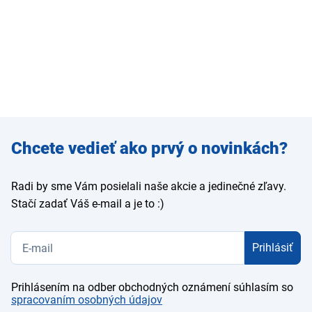
Zadajte
Chcete vedieť ako prvý o novinkách?
e-mail
Radi by sme Vám posielali naše akcie a jedinečné zľavy.
Stačí zadať Váš e-mail a je to :)
Prihlásiť
Prihlásením na odber obchodných oznámení súhlasím so
spracovaním osobných údajov