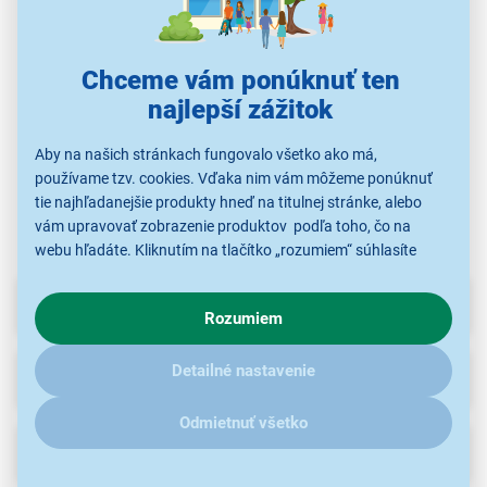
LEGO ® 10456
LEGO ® 31136 Exotický
LEGO ® 77239
LEG
McQueen a návšteva v
papagáj
Superauto Porsche 911
garáži doktora
GT3 RS
Hudsona
Chceme vám ponúknuť ten
25,90 €
24,99 €
23,90 €
najlepší zážitok
Aby na našich stránkach fungovalo všetko ako má,
LEGO®
LEGO®
LEGO®
používame tzv. cookies. Vďaka nim vám môžeme ponúknuť
tie najhľadanejšie produkty hneď na titulnej stránke, alebo
vám upravovať zobrazenie produktov podľa toho, čo na
webu hľadáte. Kliknutím na tlačítko „rozumiem“ súhlasíte
s využívaním cookies pre analytické účely a predaním údajov
o chovaní na webe pre zobrazovaní cielených reklám.
Parametre
Rozumiem
V prípade že vás zaujímajú detaily, ako u nás s cookies a
ďalšími údaji pracujeme, kliknite
sem
.
Detailné nastavenie
Recenzie
Odmietnuť všetko
Na stiahnutie