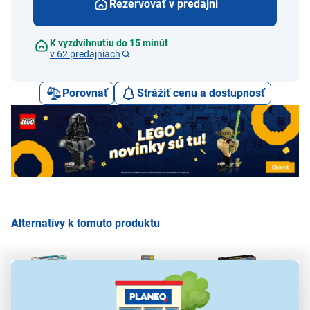
Rezervovať v predajni
K vyzdvihnutiu do 15 minút
v 62 predajniach
Porovnať
Strážiť cenu a dostupnosť
Alternatívy k tomuto produktu