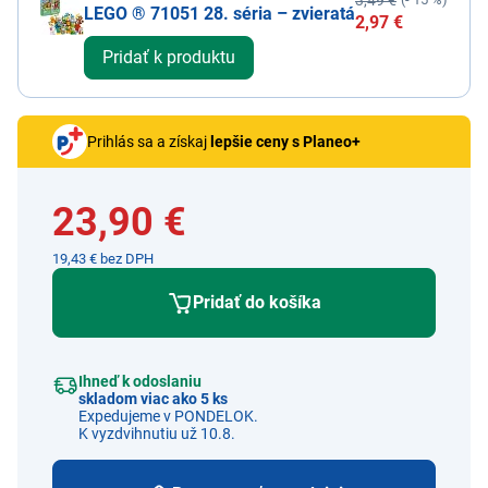
3,49 €
LEGO ® 71051 28. séria – zvieratá
2,97 €
Pridať k produktu
Prihlás sa a získaj
lepšie ceny s Planeo+
23,90 €
19,43 € bez DPH
Pridať do košíka
Ihneď k odoslaniu
skladom viac ako 5 ks
Expedujeme v PONDELOK.
K vyzdvihnutiu už 10.8.