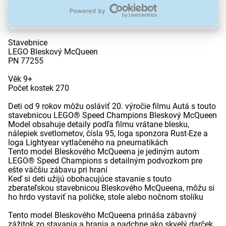
Popis
Stavebnice
LEGO Bleskový McQueen
PN 77255
Věk 9+
Počet kostek 270
Deti od 9 rokov môžu osláviť 20. výročie filmu Autá s touto
stavebnicou LEGO® Speed Champions Bleskový McQueen
Model obsahuje detaily podľa filmu vrátane blesku,
nálepiek svetlometov, čísla 95, loga sponzora Rust-Eze a
loga Lightyear vytlačeného na pneumatikách
Tento model Bleskového McQueena je jediným autom
LEGO® Speed Champions s detailným podvozkom pre
ešte väčšiu zábavu pri hraní
Keď si deti užijú obohacujúce stavanie s touto
zberateľskou stavebnicou Bleskového McQueena, môžu si
ho hrdo vystaviť na poličke, stole alebo nočnom stolíku
Tento model Bleskového McQueena prináša zábavný
zážitok zo stavania a hrania a nadchne ako skvelý darček