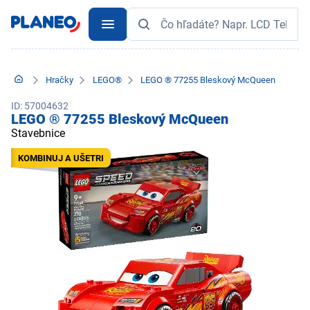
Hračky
LEGO®
LEGO ® 77255 Bleskový McQueen
ID: 57004632
LEGO ® 77255 Bleskový McQueen
Stavebnice
KOMBINUJ A UŠETRI