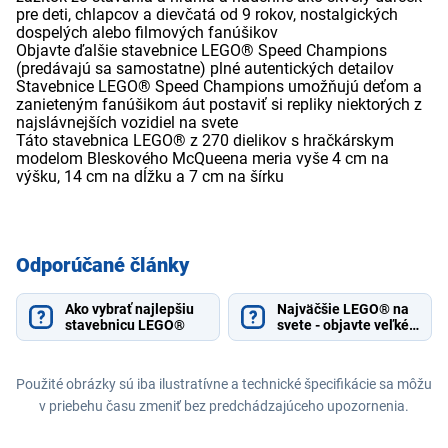
pre deti, chlapcov a dievčatá od 9 rokov, nostalgických
dospelých alebo filmových fanúšikov
Objavte ďalšie stavebnice LEGO® Speed Champions
(predávajú sa samostatne) plné autentických detailov
Stavebnice LEGO® Speed Champions umožňujú deťom a
zanieteným fanúšikom áut postaviť si repliky niektorých z
najslávnejších vozidiel na svete
Táto stavebnica LEGO® z 270 dielikov s hračkárskym
modelom Bleskového McQueena meria vyše 4 cm na
výšku, 14 cm na dĺžku a 7 cm na šírku
Odporúčané články
Ako vybrať najlepšiu
Najväčšie LEGO® na
stavebnicu LEGO®
svete - objavte veľké
stavebnice pre malých
aj veľkých staviteľov
Použité obrázky sú iba ilustratívne a technické špecifikácie sa môžu
v priebehu času zmeniť bez predchádzajúceho upozornenia.