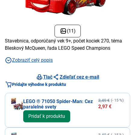
(11)
Stavebnica, odporúčaný vek 9+, počet kociek 270, téma
Bleskový McQueen, řada LEGO Speed Champions
Zobraziť celý popis
Tlač
Zdieľať cez e-mail
Pridajte výhodne k produktu
3,49 €
(- 15 %)
LEGO ® 71050 Spider-Man: Cez
2,97 €
paralelné svety
Pridať k produktu
(- 15 %)