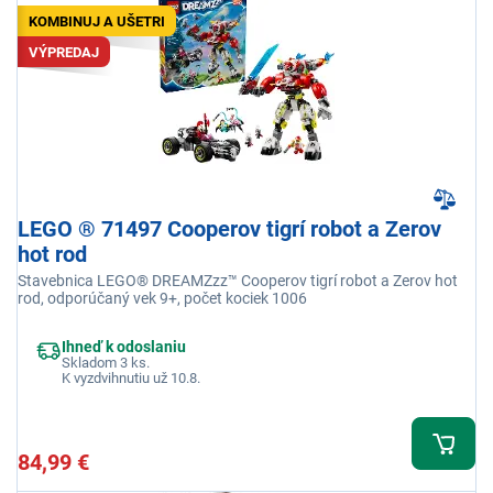
KOMBINUJ A UŠETRI
VÝPREDAJ
LEGO ® 71497 Cooperov tigrí robot a Zerov
hot rod
Stavebnica LEGO® DREAMZzz™ Cooperov tigrí robot a Zerov hot
rod, odporúčaný vek 9+, počet kociek 1006
Ihneď k odoslaniu
Skladom 3 ks.
K vyzdvihnutiu už 10.8.
84,99 €