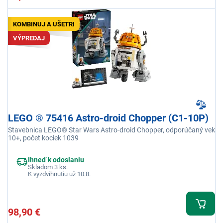
KOMBINUJ A UŠETRI
VÝPREDAJ
LEGO ® 75416 Astro-droid Chopper (C1-10P)
Stavebnica LEGO® Star Wars Astro-droid Chopper, odporúčaný vek
10+, počet kociek 1039
Ihneď k odoslaniu
Skladom 3 ks.
K vyzdvihnutiu už 10.8.
98,90 €