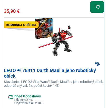
35,90 €
KOMBINUJ A UŠETRI
LEGO ® 75411 Darth Maul a jeho robotický
oblek
Stavebnica LEGO® Star Wars™ Darth Maul™ a jeho robotický oblek,
odporúčaný vek 6+, počet kociek 143
Ihneď k odoslaniu
Skladom 2 ks.
K vyzdvihnutiu už 10.8.