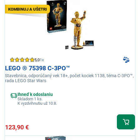
KOMBINUJ A UŠETRI
5,0
1x
LEGO ® 75398 C-3PO™
Stavebnica, odporúčaný vek 18+, počet kociek 1138, téma C-3PO™,
rada LEGO Star Wars
Ihneď k odoslaniu
Skladom 1 ks.
K vyzdvihnutiu už 10.8.
123,90 €