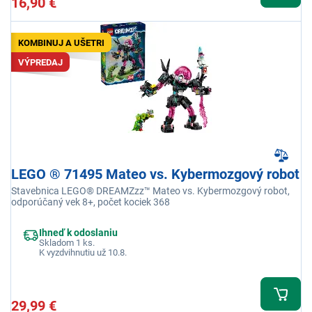
16,90 €
KOMBINUJ A UŠETRI
VÝPREDAJ
LEGO ® 71495 Mateo vs. Kybermozgový robot
Stavebnica LEGO® DREAMZzz™ Mateo vs. Kybermozgový robot,
odporúčaný vek 8+, počet kociek 368
Ihneď k odoslaniu
Skladom 1 ks.
K vyzdvihnutiu už 10.8.
29,99 €