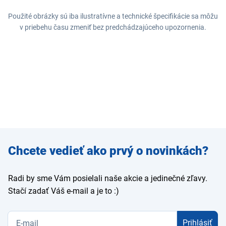
Použité obrázky sú iba ilustratívne a technické špecifikácie sa môžu
v priebehu času zmeniť bez predchádzajúceho upozornenia.
Zadajte
Chcete vedieť ako prvý o novinkách?
e-mail
Radi by sme Vám posielali naše akcie a jedinečné zľavy.
Stačí zadať Váš e-mail a je to :)
Prihlásiť