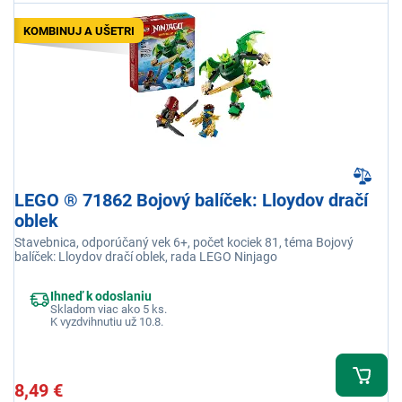
KOMBINUJ A UŠETRI
LEGO ® 71862 Bojový balíček: Lloydov dračí
oblek
Stavebnica, odporúčaný vek 6+, počet kociek 81, téma Bojový
balíček: Lloydov dračí oblek, rada LEGO Ninjago
Ihneď k odoslaniu
Skladom viac ako 5 ks.
K vyzdvihnutiu už 10.8.
8,49 €