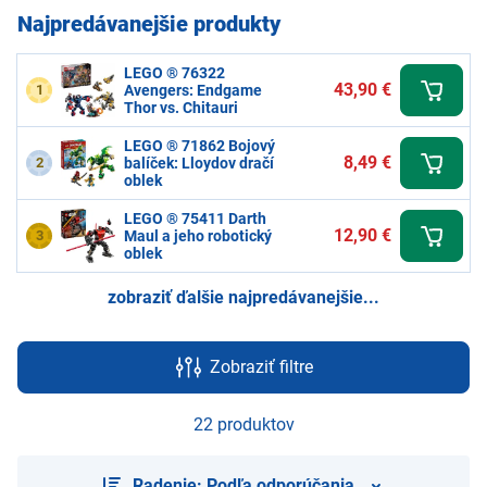
Najpredávanejšie produkty
LEGO ® 76322
43,90 €
1
Avengers: Endgame
Thor vs. Chitauri
LEGO ® 71862 Bojový
8,49 €
2
balíček: Lloydov dračí
oblek
LEGO ® 75411 Darth
12,90 €
3
Maul a jeho robotický
oblek
zobraziť ďalšie najpredávanejšie...
Zobraziť filtre
22 produktov
Radenie: Podľa odporúčania