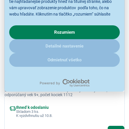
tie najhľadanejšie produkty hneď na titulnej stránke, alebo
vám upravovať zobrazenie produktov podľa toho, čo na
106,90 €
webu hľadáte. Kliknutím na tlačítko „rozumiem“ súhlasíte
s využívaním cookies pre analytické účely a predaním údajov
o chovaní na webe pre zobrazovaní cielených reklám.
KOMBINUJ A UŠETRI
Rozumiem
V prípade že vás zaujímajú detaily, ako u nás s cookies a
ďalšími údaji pracujeme, kliknite
sem
.
Detailné nastavenie
Odmietnuť všetko
LEGO ® 71845 Lloydov tryskáčový robot
Stavebnica LEGO® NINJAGO® Lloydov tryskáčový robot,
odporúčaný vek 9+, počet kociek 1112
Ihneď k odoslaniu
Skladom 3 ks.
K vyzdvihnutiu už 10.8.