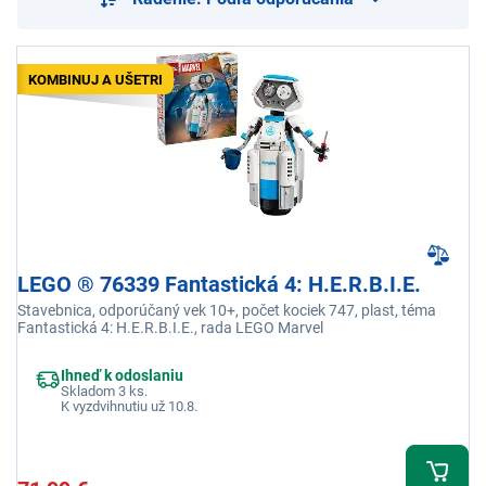
KOMBINUJ A UŠETRI
LEGO ® 76339 Fantastická 4: H.E.R.B.I.E.
Stavebnica, odporúčaný vek 10+, počet kociek 747, plast, téma
Fantastická 4: H.E.R.B.I.E., rada LEGO Marvel
Ihneď k odoslaniu
Skladom 3 ks.
K vyzdvihnutiu už 10.8.