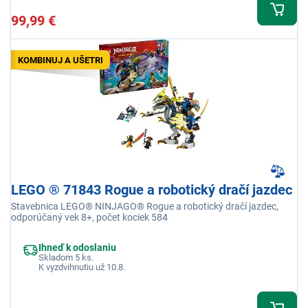
99,99 €
KOMBINUJ A UŠETRI
LEGO ® 71843 Rogue a robotický dračí jazdec
Stavebnica LEGO® NINJAGO® Rogue a robotický dračí jazdec,
odporúčaný vek 8+, počet kociek 584
Ihneď k odoslaniu
Skladom 5 ks.
K vyzdvihnutiu už 10.8.