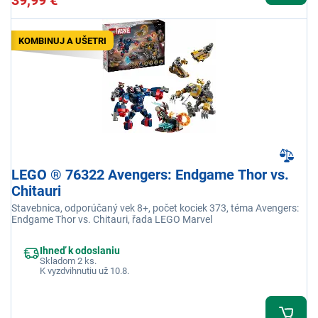
39,99 €
KOMBINUJ A UŠETRI
LEGO ® 76322 Avengers: Endgame Thor vs.
Chitauri
Stavebnica, odporúčaný vek 8+, počet kociek 373, téma Avengers:
Endgame Thor vs. Chitauri, řada LEGO Marvel
Ihneď k odoslaniu
Skladom 2 ks.
K vyzdvihnutiu už 10.8.