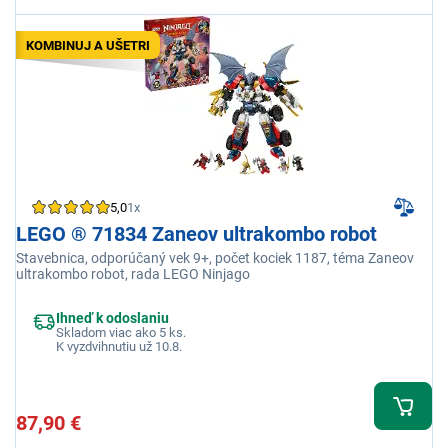
KOMBINUJ A UŠETRI
5,0
1x
LEGO ® 71834 Zaneov ultrakombo robot
Stavebnica, odporúčaný vek 9+, počet kociek 1187, téma Zaneov
ultrakombo robot, rada LEGO Ninjago
Ihneď k odoslaniu
Skladom viac ako 5 ks.
K vyzdvihnutiu už 10.8.
87,90 €