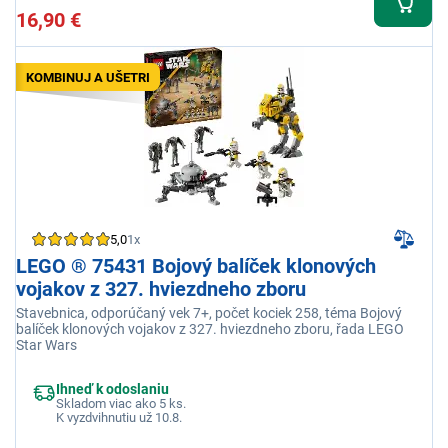
16,90 €
KOMBINUJ A UŠETRI
5,0
1x
LEGO ® 75431 Bojový balíček klonových
vojakov z 327. hviezdneho zboru
Stavebnica, odporúčaný vek 7+, počet kociek 258, téma Bojový
balíček klonových vojakov z 327. hviezdneho zboru, řada LEGO
Star Wars
Ihneď k odoslaniu
Skladom viac ako 5 ks.
K vyzdvihnutiu už 10.8.