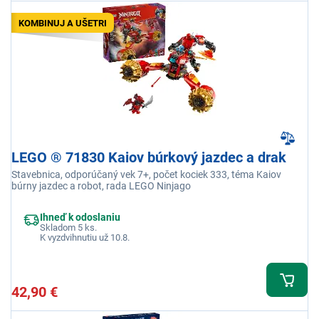
KOMBINUJ A UŠETRI
LEGO ® 71830 Kaiov búrkový jazdec a drak
Stavebnica, odporúčaný vek 7+, počet kociek 333, téma Kaiov
búrny jazdec a robot, rada LEGO Ninjago
Ihneď k odoslaniu
Skladom 5 ks.
K vyzdvihnutiu už 10.8.
42,90 €