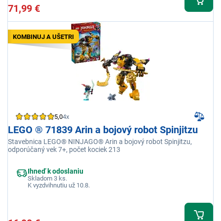
71,99 €
KOMBINUJ A UŠETRI
5,0
4x
LEGO ® 71839 Arin a bojový robot Spinjitzu
Stavebnica LEGO® NINJAGO® Arin a bojový robot Spinjitzu,
odporúčaný vek 7+, počet kociek 213
Ihneď k odoslaniu
Skladom 3 ks.
K vyzdvihnutiu už 10.8.