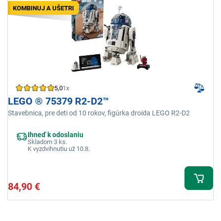
KOMBINUJ A UŠETRI
5,0
1x
LEGO ® 75379 R2-D2™
Stavebnica, pre deti od 10 rokov, figúrka droida LEGO R2-D2
Ihneď k odoslaniu
Skladom 3 ks.
K vyzdvihnutiu už 10.8.
84,90 €