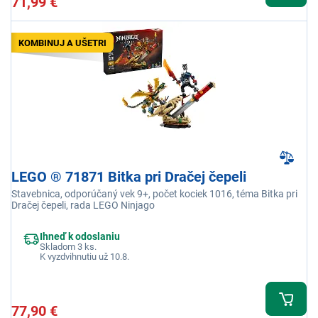
71,99 €
KOMBINUJ A UŠETRI
LEGO ® 71871 Bitka pri Dračej čepeli
Stavebnica, odporúčaný vek 9+, počet kociek 1016, téma Bitka pri
Dračej čepeli, rada LEGO Ninjago
Ihneď k odoslaniu
Skladom 3 ks.
K vyzdvihnutiu už 10.8.
77,90 €