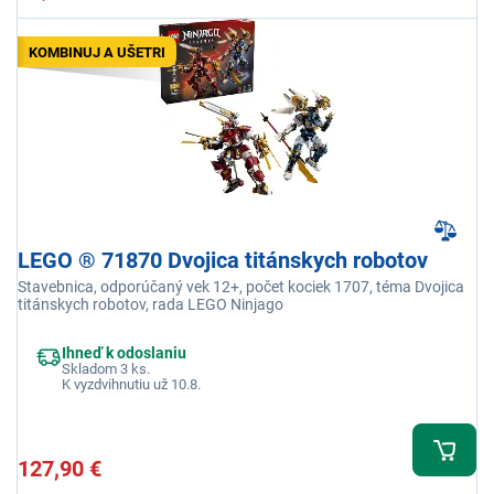
KOMBINUJ A UŠETRI
LEGO ® 71870 Dvojica titánskych robotov
Stavebnica, odporúčaný vek 12+, počet kociek 1707, téma Dvojica
titánskych robotov, rada LEGO Ninjago
Ihneď k odoslaniu
Skladom 3 ks.
K vyzdvihnutiu už 10.8.
127,90 €