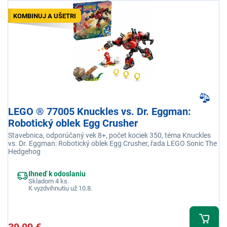
KOMBINUJ A UŠETRI
LEGO ® 77005 Knuckles vs. Dr. Eggman:
Robotický oblek Egg Crusher
Stavebnica, odporúčaný vek 8+, počet kociek 350, téma Knuckles
vs. Dr. Eggman: Robotický oblek Egg Crusher, řada LEGO Sonic The
Hedgehog
Ihneď k odoslaniu
Skladom 4 ks.
K vyzdvihnutiu už 10.8.