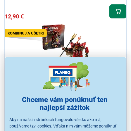
12,90 €
KOMBINUJ A UŠETRI
LEGO ® 71846 Robot Ohnivého rytiera
Stavebnica LEGO® NINJAGO® Robot Ohnivého rytiera,
Chceme vám ponúknuť ten
odporúčaný vek 14+, počet kociek 996
najlepší zážitok
Ihneď k odoslaniu
Skladom 3 ks.
Aby na našich stránkach fungovalo všetko ako má,
K vyzdvihnutiu už 10.8.
používame tzv. cookies. Vďaka nim vám môžeme ponúknuť