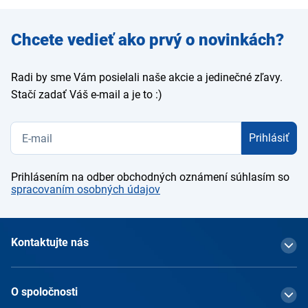
Zadajte
Chcete vedieť ako prvý o novinkách?
e-mail
Radi by sme Vám posielali naše akcie a jedinečné zľavy.
Stačí zadať Váš e-mail a je to :)
Prihlásiť
Prihlásením na odber obchodných oznámení súhlasím so
spracovaním osobných údajov
Kontaktujte nás
O spoločnosti