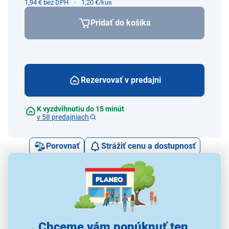
1,94 € bez DPH
1,20 €/kus
Pridať do košíka
Rezervovať v predajni
K vyzdvihnutiu do 15 minút
v 58 predajniach
Porovnať
Strážiť cenu a dostupnosť
Alternatívy k tomuto produktu
Chceme vám ponúknuť ten