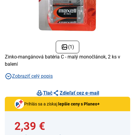
(1)
Zinko-mangánová batéria C - malý monočlánok, 2 ks v
balení
Zobraziť celý popis
Tlač
Zdieľať cez e-mail
Prihlás sa a získaj
lepšie ceny s Planeo+
2,39 €