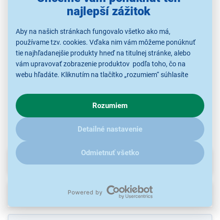
najlepší zážitok
Maxell SR44SW/303
Maxell AZ10/PR536
Sencor SBA LR6 4+2BP
1BP
ZINK AIR 6PK
AA Alk
S kupónom
S kupónom
Aby na našich stránkach fungovalo všetko ako má,
2,63 €
3,51 €
používame tzv. cookies. Vďaka nim vám môžeme ponúknuť
3,99 €
tie najhľadanejšie produkty hneď na titulnej stránke, alebo
4,39 €
4,39 €
vám upravovať zobrazenie produktov podľa toho, čo na
webu hľadáte. Kliknutím na tlačítko „rozumiem“ súhlasíte
s využívaním cookies pre analytické účely a predaním údajov
Spotrebná batéria
S
Spotrebná batéria
Spotrebná batéria
o chovaní na webe pre zobrazovaní cielených reklám.
Rozumiem
V prípade že vás zaujímajú detaily, ako u nás s cookies a
ďalšími údaji pracujeme, kliknite
sem
.
Detailné nastavenie
Odmietnuť všetko
Parametre
Recenzie