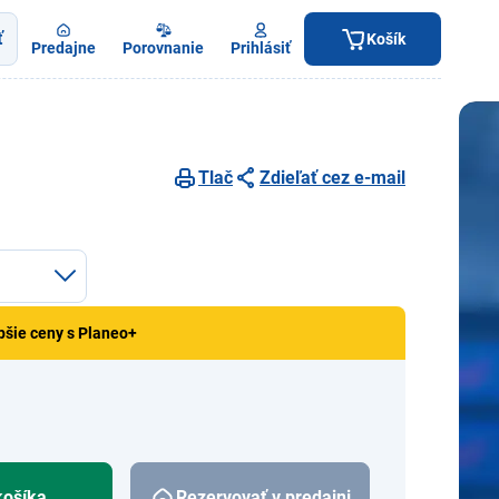
ť
Košík
Predajne
Porovnanie
Prihlásiť
Tlač
Zdieľať cez e-mail
pšie ceny s Planeo+
košíka
Rezervovať v predajni