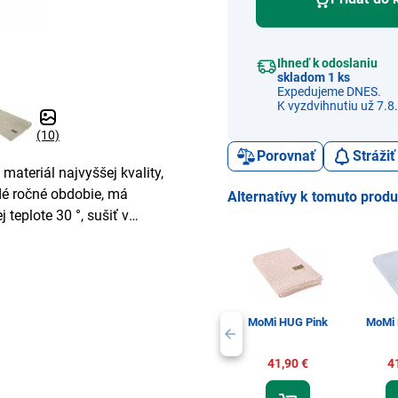
Ihneď k odoslaniu
skladom 1 ks
Expedujeme DNES.
K vyzdvihnutiu už 7.8.
(10)
Porovnať
Stráži
materiál najvyššej kvality,
é ročné obdobie, má
Alternatívy k tomuto prod
 teplote 30 °, sušiť v
MoMi HUG Pink
MoMi 
41,90 €
4