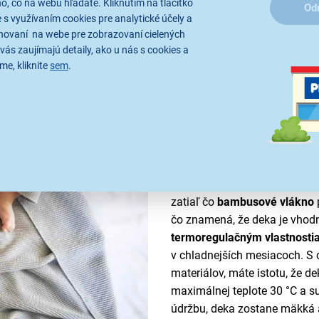
, čo na webu hľadáte. Kliknutím na tlačítko
Od
 s využívaním cookies pre analytické účely a
hovaní na webe pre zobrazovaní cielených
vás zaujímajú detaily, ako u nás s cookies a
me, kliknite
sem
.
Jemnosť a pohodlie
Detská pletená deka
MoMi HU
a malé deti. Zloženie z 50 %
kombináciu jemnosti a priedu
zatiaľ čo
bambusové vlákno
čo znamená, že deka je vhodn
termoregulačným vlastnosti
v chladnejších mesiacoch. S 
materiálov, máte istotu, že d
maximálnej teplote 30 °C a 
údržbu, deka zostane mäkká 