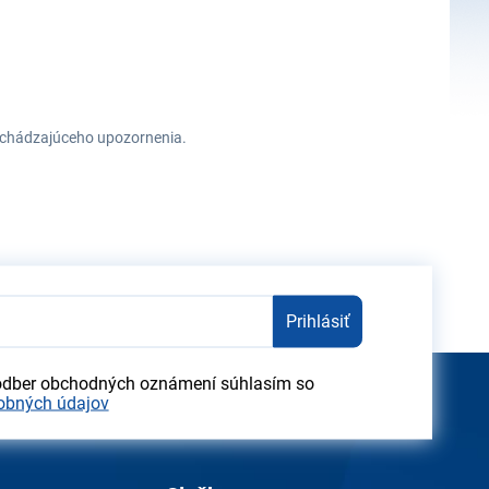
redchádzajúceho upozornenia.
Prihlásiť
odber obchodných oznámení súhlasím so
obných údajov