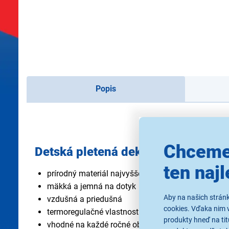
Popis
Chceme
Detská pletená deka MoMi HUG Be
ten najl
prírodný materiál najvyššej kvality
mäkká a jemná na dotyk
Aby na našich strán
vzdušná a priedušná
cookies. Vďaka nim 
termoregulačné vlastnosti
produkty hneď na tit
vhodné na každé ročné obdobie