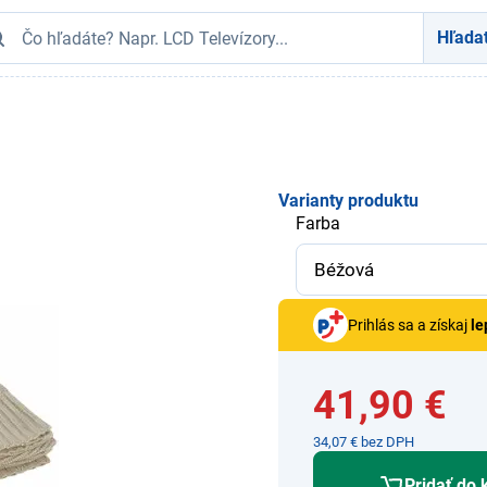
Hľada
Varianty produktu
Farba
Prihlás sa a získaj
le
41,90 €
34,07 € bez DPH
Pridať do 