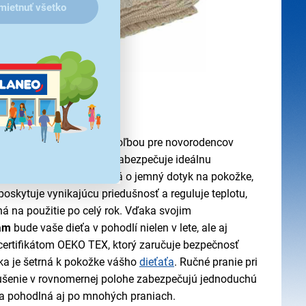
mietnuť všetko
 pre vaše dieťa
G Beige je dokonalou voľbou pre novorodencov
 bavlny a 50 % bambusu zabezpečuje ideálnu
šnosti.
Bavlna
sa postará o jemný dotyk na pokožke,
poskytuje vynikajúcu priedušnosť a reguluje teplotu,
á na použitie po celý rok. Vďaka svojim
am
bude vaše dieťa v pohodlí nielen v lete, ale aj
certifikátom OEKO TEX, ktorý zaručuje bezpečnosť
eka je šetrná k pokožke vášho
dieťaťa
. Ručné pranie pri
sušenie v rovnomernej polohe zabezpečujú jednoduchú
a pohodlná aj po mnohých praniach.