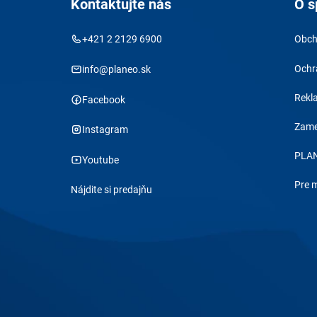
Kontaktujte nás
O s
+421 2 2129 6900
Obch
Ochr
info@planeo.sk
Rekl
Facebook
Zame
Instagram
PLAN
Youtube
Pre 
Nájdite si predajňu