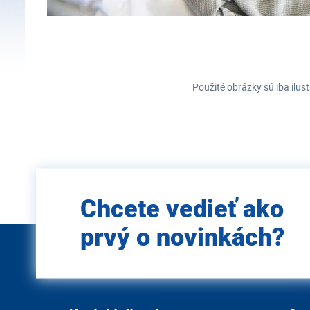
Použité obrázky sú iba ilus
Zadajte
Chcete vedieť ako
e-mail
prvý o novinkách?