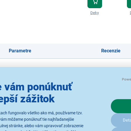
Deky
Parametre
Recenzie
 vám ponúknuť
ige
epší zážitok
kach fungovalo všetko ako má, používame tzv.
vám môžeme ponúknuť tie najhľadanejšie
Deta
ulnej stránke, alebo vám upravovať zobrazenie