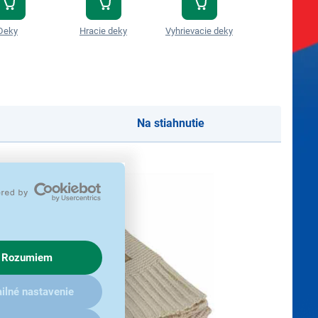
Deky
Hracie deky
Vyhrievacie deky
Vyhrievacie d
Na stiahnutie
Rozumiem
ilné nastavenie