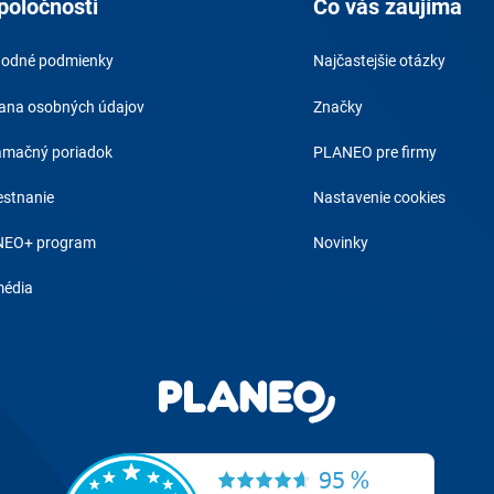
poločnosti
Čo vás zaujíma
odné podmienky
Najčastejšie otázky
ana osobných údajov
Značky
amačný poriadok
PLANEO pre firmy
stnanie
Nastavenie cookies
EO+ program
Novinky
média