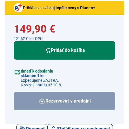
Prihlás sa a získaj
lepšie ceny s Planeo+
149,90 €
121,87 € bez DPH
Pridať do košíka
Ihneď k odoslaniu
skladom 1 ks
Expedujeme ZAJTRA.
K vyzdvihnutiu už 10.8.
Rezervovať v predajni
Porovnať
Strážiť cenu a dostupnosť