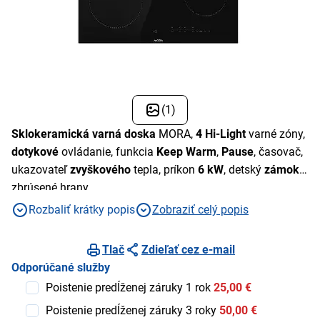
(1)
Sklokeramická varná doska
MORA,
4 Hi-Light
varné zóny,
dotykové
ovládanie, funkcia
Keep Warm
,
Pause
, časovač,
ukazovateľ
zvyškového
tepla, príkon
6 kW
, detský
zámok
,
zbrúsené hrany
Rozbaliť krátky popis
Zobraziť celý popis
Tlač
Zdieľať cez e-mail
Odporúčané služby
Poistenie predĺženej záruky 1 rok
25,00 €
Poistenie predĺženej záruky 3 roky
50,00 €