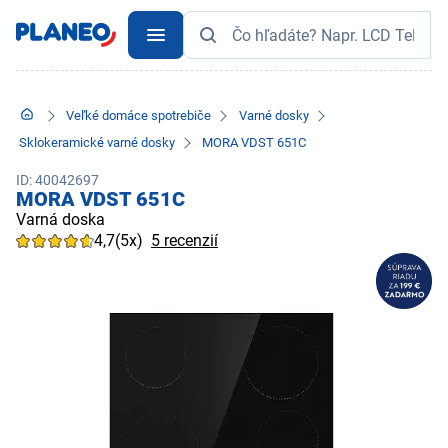
Veľké domáce spotrebiče
Varné dosky
Sklokeramické varné dosky
MORA VDST 651C
ID: 40042697
MORA VDST 651C
Varná doska
4,7
(5x)
5 recenzií