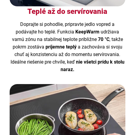
Teplé až do servírovania
Doprajte si pohodlie, pripravte jedlo vopred a
podávajte ho teplé. Funkcia
KeepWarm
udržiava
varnú zónu na stabilnej teplote približne
70 °C
, takže
pokrm zostáva
príjemne teplý
a zachováva si svoju
chuť aj konzistenciu až do momentu servírovania.
Ideálne riešenie pre chvíle, keď
nie všetci prídu k stolu
naraz.