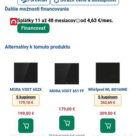
Ďalšie možnosti financovania
Splátky 11 až 48 mesiacov
od
4,63 €/mes.
Financovať
Alternatívy k tomuto produktu
MORA VDST 652X
Whirlpool WL B8160NE
MORA VDST 651 FF
M
S kupónom
S kupónom
179,10 €
262,65 €
179,00 €
199,00 €
309,00 €
Sklokeramické varné
Sk