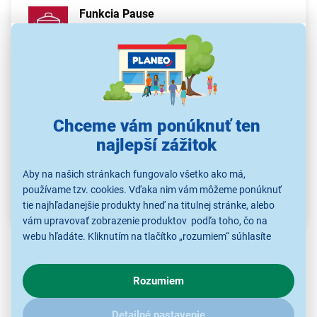
Funkcia Pause
Dočasne zastaví varenie a po opätovnom
zapnutí pokračuje s rovnakými
nastaveniami
Dotykové ovládanie
Jednoduchá regulácia výkonu jemným
Chceme vám ponúknuť ten
pohybom prsta
najlepší zážitok
Detský zámok
Zamkne ovládanie a zabráni nechcenému
Aby na našich stránkach fungovalo všetko ako má,
zapnutiu varnej dosky
používame tzv. cookies. Vďaka nim vám môžeme ponúknuť
tie najhľadanejšie produkty hneď na titulnej stránke, alebo
vám upravovať zobrazenie produktov podľa toho, čo na
webu hľadáte. Kliknutím na tlačítko „rozumiem“ súhlasíte
s využívaním cookies pre analytické účely a predaním údajov
o chovaní na webe pre zobrazovaní cielených reklám.
Rozumiem
V prípade že vás zaujímajú detaily, ako u nás s cookies a
ďalšími údaji pracujeme, kliknite
sem
.
Detailné nastavenie