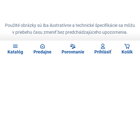
Použité obrázky sú iba ilustratívne a technické špecifikácie sa môžu
v priebehu času zmeniť bez predchádzajúceho upozornenia.
Katalóg
Predajne
Porovnanie
Prihlásiť
Košík
Zadajte
Chcete vedieť ako prvý o novinkách?
e-mail
Radi by sme Vám posielali naše akcie a jedinečné zľavy.
Stačí zadať Váš e-mail a je to :)
Prihlásiť
Prihlásením na odber obchodných oznámení súhlasím so
spracovaním osobných údajov