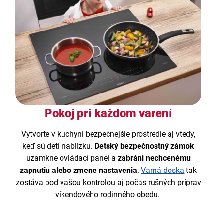
Pokoj pri každom varení
Vytvorte v kuchyni bezpečnejšie prostredie aj vtedy,
keď sú deti nablízku.
Detský bezpečnostný zámok
uzamkne ovládací panel a
zabráni nechcenému
zapnutiu alebo zmene nastavenia
.
Varná doska
tak
zostáva pod vašou kontrolou aj počas rušných príprav
víkendového rodinného obedu.