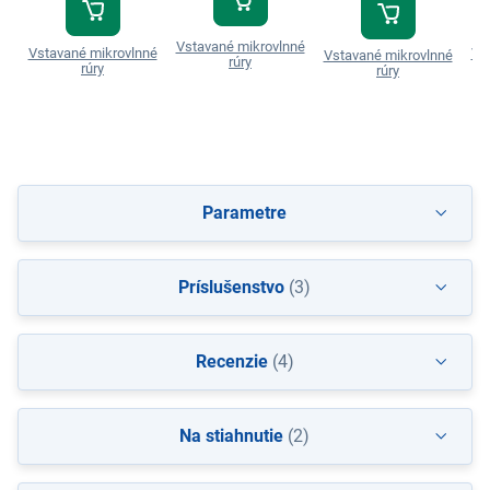
Vstavané mikrovlnné
Vstavané mikrovlnné
Vs
Vstavané mikrovlnné
rúry
rúry
rúry
Parametre
Príslušenstvo
(3)
Recenzie
(4)
Na stiahnutie
(2)