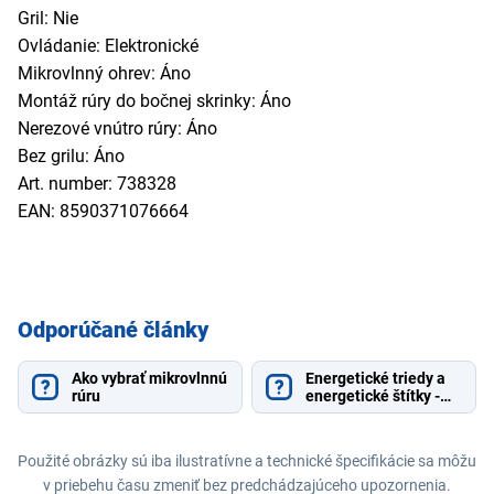
Gril: Nie
Ovládanie: Elektronické
Mikrovlnný ohrev: Áno
Montáž rúry do bočnej skrinky: Áno
Nerezové vnútro rúry: Áno
Bez grilu: Áno
Art. number: 738328
EAN: 8590371076664
Odporúčané články
Ako vybrať mikrovlnnú
Energetické triedy a
rúru
energetické štítky -
vysvetlenie
Použité obrázky sú iba ilustratívne a technické špecifikácie sa môžu
v priebehu času zmeniť bez predchádzajúceho upozornenia.