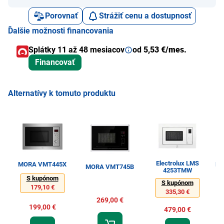
Porovnať
Strážiť cenu a dostupnosť
Ďalšie možnosti financovania
Splátky 11 až 48 mesiacov
od
5,53 €/mes.
Financovať
Alternatívy k tomuto produktu
Electrolux LMS
MORA VMT445X
Ph
MORA VMT745B
4253TMW
S kupónom
S kupónom
179,10 €
335,30 €
269,00 €
199,00 €
479,00 €