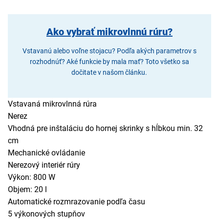
Ako vybrať mikrovlnnú rúru?
Vstavanú alebo voľne stojacu? Podľa akých parametrov s
rozhodnúť? Aké funkcie by mala mať? Toto všetko sa
dočitate v našom článku.
Vstavaná mikrovlnná rúra
Nerez
Vhodná pre inštaláciu do hornej skrinky s hĺbkou min. 32
cm
Mechanické ovládanie
Nerezový interiér rúry
Výkon: 800 W
Objem: 20 l
Automatické rozmrazovanie podľa času
5 výkonových stupňov