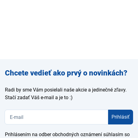
Zadajte
Chcete vedieť ako prvý o novinkách?
e-mail
Radi by sme Vám posielali naše akcie a jedinečné zľavy.
Stačí zadať Váš e-mail a je to :)
Prihlásiť
Prihlásením na odber obchodných oznámení súhlasím so