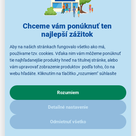
Chceme vám ponúknuť ten
najlepší zážitok
Aby na našich stránkach fungovalo všetko ako má,
používame tzv. cookies. Vďaka nim vám môžeme ponúknuť
tie najhľadanejšie produkty hneď na titulnej stránke, alebo
Neoceniteľný pomocník do domácnosti
vám upravovať zobrazenie produktov podľa toho, čo na
webu hľadáte. Kliknutím na tlačítko „rozumiem“ súhlasíte
Mechanické ovládanie s
5 výkonovými stupňami
s využívaním cookies pre analytické účely a predaním údajov
poteší svojou jednoduchosťou. V nerezovom
o chovaní na webe pre zobrazovaní cielených reklám.
Rozumiem
V prípade že vás zaujímajú detaily, ako u nás s cookies a
vnútrajšku rúry s
objemom 20 l
je umiestnený
otočný
ďalšími údaji pracujeme, kliknite
sem
.
tanier
s priemerom 245 mm. Neustále otáčanie
Detailné nastavenie
taniera umožňuje mikrovlnám efektívne a
rovnomerne
ohrievať jedlo, bez akýchkoľvek
Odmietnuť všetko
studených miest.