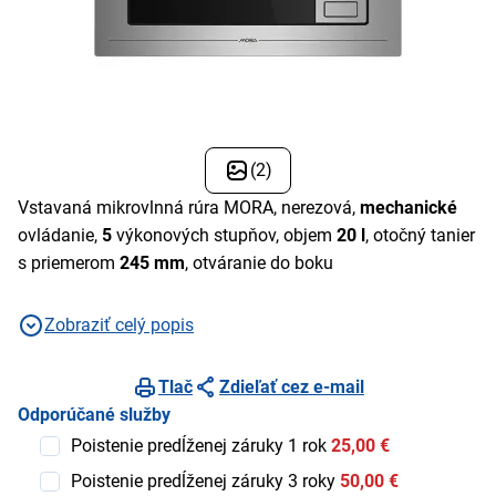
(2)
Vstavaná mikrovlnná rúra MORA, nerezová,
mechanické
ovládanie,
5
výkonových stupňov, objem
20 l
, otočný tanier
s priemerom
245 mm
, otváranie do boku
Zobraziť celý popis
Tlač
Zdieľať cez e-mail
Odporúčané služby
Poistenie predĺženej záruky 1 rok
25,00 €
Poistenie predĺženej záruky 3 roky
50,00 €