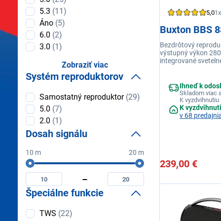
5.3
(11)
5,0
1x
Áno
(5)
Buxton BBS 8
6.0
(2)
Bezdrôtový reprodu
3.0
(1)
výstupný výkon 280
integrované sveteln
Zobraziť viac
pripojenia BT až 15
Systém reproduktorov
prehrávania až 8 hod
Bluetooth: 5.0, trie
Ihneď k odos
Skladom viac a
Systém
Samostatný reproduktor
(29)
K vyzdvihnutiu 
reproduktorov
K vyzdvihnut
5.0
(7)
v 68 predajni
2.0
(1)
Dosah signálu
10 m
20 m
Dosah
239,00 €
Minimální
Maximální
signálu
dosah
dosah
signálu
signálu
Špeciálne funkcie
Špeciálne
TWS
(22)
funkcie