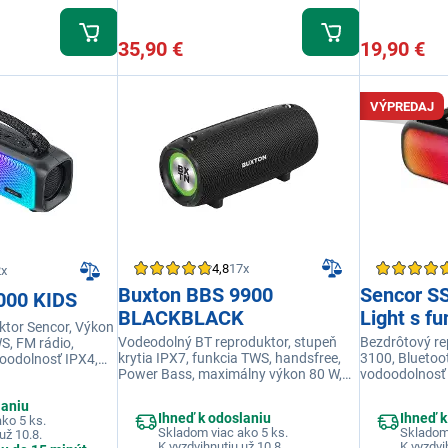
35,90 €
19,90 €
VÝPREDAJ
4,8
17x
2x
Buxton BBS 9900
Sencor S
000 KIDS
BLACKBLACK
Light s f
ktor Sencor, Výkon
Vodeodolný BT reproduktor, stupeň
Bezdrôtový r
S, FM rádio,
krytia IPX7, funkcia TWS, handsfree,
3100, Bluetoot
doodolnosť IPX4,
Power Bass, maximálny výkon 80 W,
vodoodolnosť 
ž 32 GB, Výdrž 7
funkcia svetelných efektov
svetelné efekt
laniu
mikrofónový 
Ihneď k odoslaniu
Ihneď k
ko 5 ks.
Skladom viac ako 5 ks.
Skladom 
už 10.8.
K vyzdvihnutiu už 10.8.
K vyzdvi