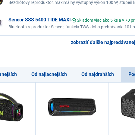
Bezdrôtový reproduktor, maximálny výstupný výkon 100 W, stupeň kr
Power Bass, integrované svetelné efekty, kovové madlo, LED indiká
výstup
Sencor SSS 5400 TIDE MAXI
Skladom viac ako 5 ks a v 70 p
Bluetooth reproduktor Sencor, funkcia TWS, doba prehrávania 10 hod
vodoodolný, krytie IPX4, Bluetooth 5.3, audio vstup Aux
zobraziť ďalšie najpredávanej
anejších
Od najlacnejších
Od najdrahších
Po