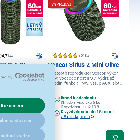
VÝPREDAJ
5,0
10x
4,7
14x
Sencor Sirius 2 Mini Olive
RIUS 2 Olive
Bluetooth reproduktor Sencor, výkon
roduktor Sencor, výkon
16 W, vodeodolnosť IPX7, výdrž až
lnosť IPX7, výdrž až
7 hodín, funkcia TWS, vstup AUX, slot
ia TWS, vstup AUX, slot
pre TF kartu, LED osvetlenie
LED osvetlenie
reproduktora, funkcia handsfree
 funkcia handsfree
Ihneď k odoslaniu
 odoslaniu
Skladom viac ako 5 ks.
viac ako 5 ks.
Rozumiem
K vyzdvihnutiu už 10.8.
hnutiu už 10.8.
K vyzdvihnutiu do 15 minút
ihnutiu do 15 minút
v 8 predajniach
dajniach
ilné nastavenie
DAJ
mietnuť všetko