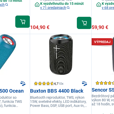
iu do 15 minút
K vyzdvihnutiu do 15 minút
K vyzdv
ach
v 71 predajniach
v 68 pr
104,90 €
59,90 €
VÝPREDAJ
4,7
10x
Sencor S
500 Ocean
Buxton BBS 4400 Black
Bezdrôtový pá
oduktor so
Bluetooth reproduktor, TWS, výkon
výkon 80 W, v
7, funkcia TWS
15W, svetelné efekty, LED indikátory,
až 18 hodín, s
o), funkcia
Power Bass, DSP, USB port, Aux-In,
TWS, Bluetoot
ógia Power Bass,
prehrávanie až 11h, integrovaný
Bass boost, f
oru: 20 W RMS,
mikrofón, funkcia hands-free, citlivosť