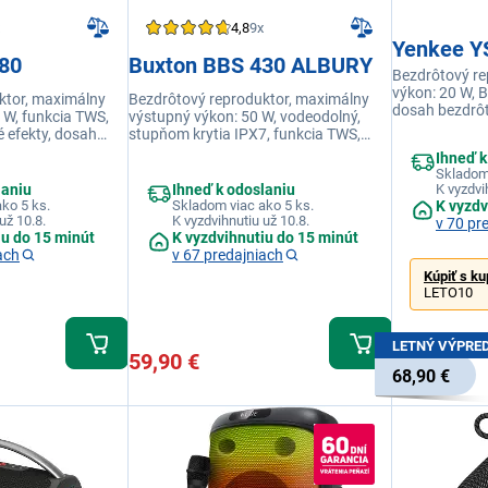
4,8
9x
Yenkee Y
80
Buxton BBS 430 ALBURY
Bezdrôtový re
výkon: 20 W, B
ktor, maximálny
Bezdrôtový reproduktor, maximálny
dosah bezdrôt
 W, funkcia TWS,
výstupný výkon: 50 W, vodeodolný,
metrov, frekve
é efekty, dosah
stupňom krytia IPX7, funkcia TWS,
kHz, odstup s
 m, doba
technológia Power Bass pre
Ihneď k
impedancia: 
ín, verzia
výraznejšie basy, integrované svetelné
Skladom 
reproduktor, 
da ochrany IPX6
efekty, funkcia handsfree
laniu
Ihneď k odoslaniu
K vyzdvi
Bluetooth verz
ko 5 ks.
Skladom viac ako 5 ks.
K vyzdv
bezdrôtového 
už 10.8.
K vyzdvihnutiu už 10.8.
v 70 pr
frekvenčný roz
iu do 15 minút
K vyzdvihnutiu do 15 minút
odstup signál
ach
v 67 predajniach
4 Ω
Kúpiť s k
LETO10
LETNÝ VÝPRE
59,90 €
68,90 €