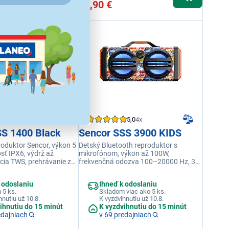
35,90 €
4,5
37x
5,0
4x
SS 1400 Black
Sencor SSS 3900 KIDS
roduktor Sencor, výkon 5
Detský Bluetooth reproduktor s
sť IPX6, výdrž až
mikrofónom, výkon až 100W,
kcia TWS, prehrávanie z
frekvenčná odozva 100–20000 Hz, 3
, funkcia
reproduktory (2 stredový + 1 výškový),
íjanie USB-C, čierna
BT 5.0, dosah až 15m, bezdrôtový
 odoslaniu
Ihneď k odoslaniu
mikrofón, výdrž až 4 hodiny
 5 ks.
Skladom viac ako 5 ks.
hnutiu už 10.8.
K vyzdvihnutiu už 10.8.
ihnutiu do 15 minút
K vyzdvihnutiu do 15 minút
edajniach
v 69 predajniach