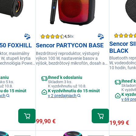
4,5
8x
Sencor S
650 FOXHILL
Sencor PARTYCON BASE
BLACK
ktor, maximálny
Bezdrôtový reproduktor, výstupný
Bluetooth rep
W, stupeň krytia
výkon 100 W, nastavenie basov a
W, vodeodolno
 technológia Power
výšok, bezdrôtový mikrofón, dosah až
10 hodín, fun
etelné efekty,
10 m, Bluetooth Audio 5.0, doba
osvetlenie rep
ndikátory stavu,
prehrávania až 5 hodín (pri 50 %
laniu
Ihneď k odoslaniu
handsfree, čie
A výstup
hlasitosti), nabíjanie cez USB-C
Ihneď k
ko 5 ks.
Skladom 3 ks.
Skladom 
už 10.8.
K vyzdvihnutiu už 10.8.
K vyzdvi
iu do 15 minút
K vyzdvihnutiu do 15 minút
K vyzdv
ach
v 2 predajniach
v 69 pr
99,90 €
19,99 €