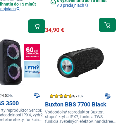
K vyzdvihnutiu do 15 minút
ihnutiu do 15 minút
v 3 predajniach
edajniach
34,90 €
4,5
24x
4,7
13x
SS 3500
Buxton BBS 7700 Black
rty reproduktor Sencor,
Vodoodolný reproduktor Buxton,
odeodolnosť IPX4, výdrž
stupeň krytia IPX7, funkcia TWS,
vetelné efekty, funkcia
funkcia svetelných efektov, handsfree,
h, AUX, USB, TF karta,
techn. Power Bass
unkcia powerbanky, vstup