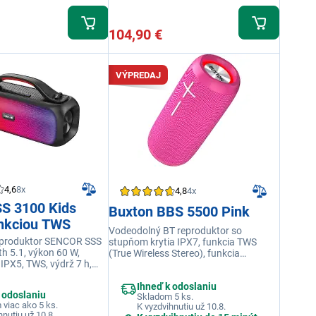
104,90 €
VÝPREDAJ
4,6
8x
4,8
4x
SS 3100 Kids
Buxton BBS 5500 Pink
unkciou TWS
Vodeodolný BT reproduktor so
eproduktor SENCOR SSS
stupňom krytia IPX7, funkcia TWS
h 5.1, výkon 60 W,
(True Wireless Stereo), funkcia
IPX5, TWS, výdrž 7 h,
handsfree, technológia Power Bass,
y, audio Aux a
výkon BT reproduktoru: 20 W RMS,
Ihneď k odoslaniu
vstup
maximálny výkon BT reproduktoru pri
 odoslaniu
Skladom 5 ks.
využití TWS: 40 W RMS
viac ako 5 ks.
K vyzdvihnutiu už 10.8.
hnutiu už 10.8.