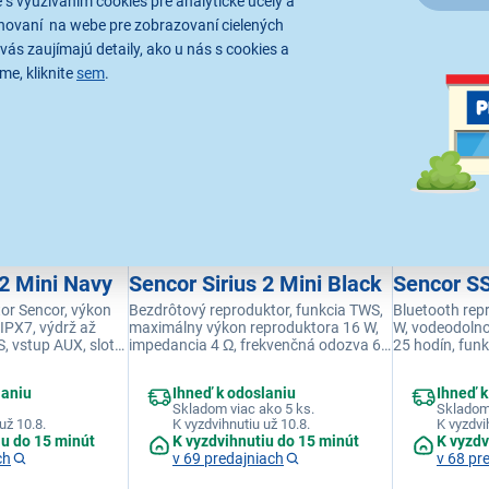
 s využívaním cookies pre analytické účely a
26,90 €
64,90 €
hovaní na webe pre zobrazovaní cielených
vás zaujímajú detaily, ako u nás s cookies a
me, kliknite
sem
.
0x
5,0
10x
 2 Mini Navy
Sencor Sirius 2 Mini Black
Sencor S
or Sencor, výkon
Bezdrôtový reproduktor, funkcia TWS,
Bluetooth rep
IPX7, výdrž až
maximálny výkon reproduktora 16 W,
W, vodeodolno
, vstup AUX, slot
impedancia 4 Ω, frekvenčná odozva 60
25 hodín, fun
vetlenie
Hz – 20 kHz, Bluetooth Audio 5.0, slot
USB, FM rádio
ia handsfree
pre TF kartu, funkcia handsfree
handsfree, nab
laniu
Ihneď k odoslaniu
Ihneď k
farba
Skladom viac ako 5 ks.
Skladom
už 10.8.
K vyzdvihnutiu už 10.8.
K vyzdvi
iu do 15 minút
K vyzdvihnutiu do 15 minút
K vyzdv
ch
v 69 predajniach
v 68 pr