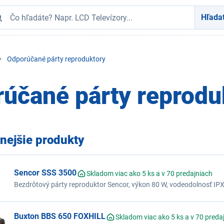
Hľada
Odporúčané párty reproduktory
účané párty reprodu
nejšie produkty
Sencor SSS 3500
Skladom viac ako 5 ks a v 70 predajniach
Bezdrôtový párty reproduktor Sencor, výkon 80 W, vodeodolnosť IPX4
svetelné efekty, funkcia TWS, Bluetooth, AUX, USB, TF karta, Bass b
vstup pre mikrofón
Buxton BBS 650 FOXHILL
Skladom viac ako 5 ks a v 70 preda