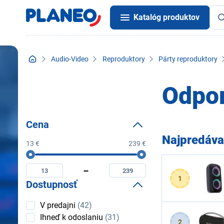
Katalóg produktov
Audio-Video
Reproduktory
Párty reproduktory
Odpor
Cena
Najpredáva
13 €
239 €
Cena
Minimální
Maximální
cena
cena
1
Dostupnosť
Dostupnosť
V predajni
(42)
Ihneď k odoslaniu
(31)
2