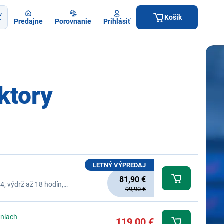
ť
Košík
Predajne
Porovnanie
Prihlásiť
ktory
LETNÝ VÝPREDAJ
81,90 €
, výdrž až 18 hodín,
99,90 €
oost, funkcia powerbanky,
jniach
119,00 €