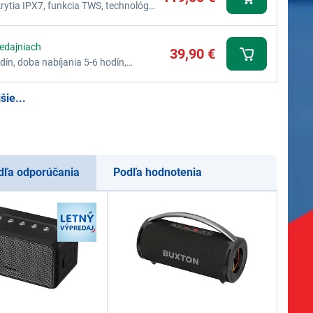
ytia IPX7, funkcia TWS, technológia
tory stavu, Powerbanka – USB-A
redajniach
39,90 €
ín, doba nabíjania 5-6 hodín,
šie...
dľa odporúčania
Podľa hodnotenia