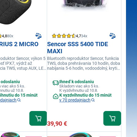
4,8
80x
4,7
34x
IRIUS 2 MICRO
Sencor SSS 5400 TIDE
MAXI
roduktor Sencor, výkon 5
Bluetooth reproduktor Sencor, funkcia
sť IPX7, výdrž až
TWS, doba prehrávania 10 hodín, doba
kcia TWS, vstup AUX, LED
nabíjania 5-6 hodín, vodoodolný, krytie
roduktora, funkcia
IPX4, Bluetooth 5.3, audio vstup Aux
rna farba
 odoslaniu
Ihneď k odoslaniu
viac ako 5 ks.
Skladom viac ako 5 ks.
hnutiu už 10.8.
K vyzdvihnutiu už 10.8.
ihnutiu do 15 minút
K vyzdvihnutiu do 15 minút
edajniach
v 70 predajniach
39,90 €