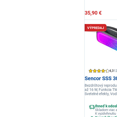
35,90 €
VÝPREDAJ
4,3
1
Sencor SSS 3
Bezdrôtový reprodu
až 16 W, Funkcia TW
Svetelné efekty, Vo
Prehrávanie z USB a
hodín
Ihneď k odos
Skladom viac a
K vyzdvihnutiu 