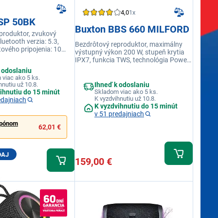
4,0
1x
SP 50BK
Buxton BBS 660 MILFORD
produktor, zvukový
luetooth verzia: 5.3,
Bezdrôtový reproduktor, maximálny
ového pripojenia: 10
výstupný výkon 200 W, stupeň krytia
nčný rozsah: 65 Hz - 20
IPX7, funkcia TWS, technológia Power
ignál-šum: 85 dB,
Bass, integrované svetelné efekty,
 odoslaniu
4 ΩBezdrôtový
kovové madlo, rýchle nabíjanie až 36 W,
viac ako 5 ks.
zvukový výkon: 20 W,
Powerbanka – USB-C výstup
Ihneď k odoslaniu
hnutiu už 10.8.
ia: 5.3,dosah
Skladom viac ako 5 ks.
ihnutiu do 15 minút
pripojenia: 10 metrov,
K vyzdvihnutiu už 10.8.
edajniach
sah: 65 Hz - 20 kHz,
K vyzdvihnutiu do 15 minút
-šum: 85 dB, impedancia:
v 51 predajniach
upónom
62,01 €
DAJ
159,00 €