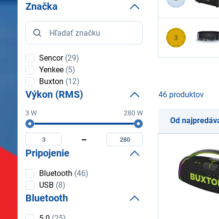
Značka
Značka
3
Sencor
(29)
Yenkee
(5)
Buxton
(12)
Výkon (RMS)
46 produktov
3 W
280 W
Od najpredáv
Výkon
Minimální
Maximální
(RMS)
výkon
výkon
(rms)
(rms)
Pripojenie
Pripojenie
Bluetooth
(46)
USB
(8)
Bluetooth
Bluetooth
5.0
(25)