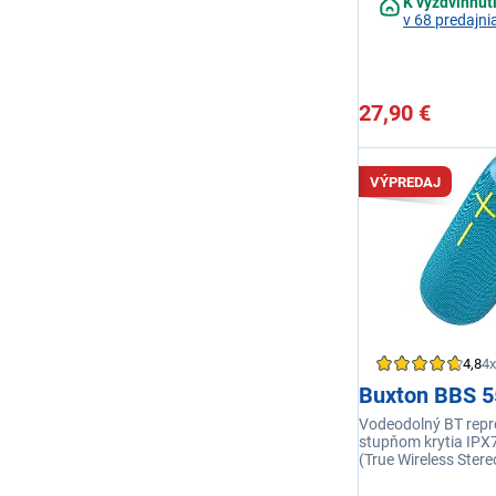
K vyzdvihnut
v 68 predajni
27,90 €
VÝPREDAJ
4,8
4x
Buxton BBS 5
Vodeodolný BT repr
stupňom krytia IPX
(True Wireless Stere
handsfree, technol
výkon BT reprodukt