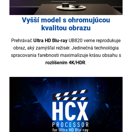
Vyšší model s ohromujúcou
kvalitou obrazu
Prehrávač
Ultra HD Blu-ray
UB820 verne reprodukuje
obraz, aký zamýšľal režisér. Jedinečná technológia
spracovania farebnosti maximalizuje krásu obsahu s
rozlíšením 4K/HDR
.