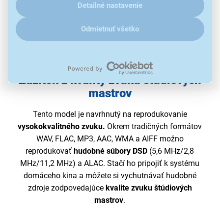
Detailné nastavenie
Odmietnuť všetko
Zážitok z kvality zvuku štúdiových
mastrov
Tento model je navrhnutý na reprodukovanie
vysokokvalitného zvuku.
Okrem tradičných formátov
WAV, FLAC, MP3, AAC, WMA a AIFF možno
reprodukovať
hudobné súbory DSD
(5,6 MHz/2,8
MHz/11,2 MHz) a ALAC. Stačí ho pripojiť k systému
domáceho kina a môžete si vychutnávať hudobné
zdroje zodpovedajúce
kvalite zvuku štúdiových
mastrov
.