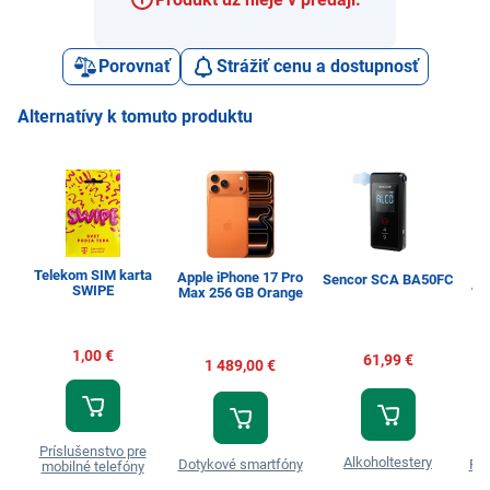
Porovnať
Strážiť cenu a dostupnosť
Alternatívy k tomuto produktu
Telekom SIM karta
Apple iPhone 17 Pro
Sencor SCA BA50FC
SWIPE
Max 256 GB Orange
WW
1,00 €
61,99 €
1 489,00 €
Príslušenstvo pre
Alkoholtestery
Dotykové smartfóny
Prá
mobilné telefóny