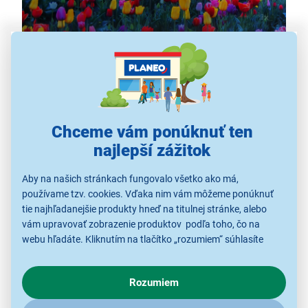
Úžasná farba a detaily
Jedinečné spracovanie
4K High-Precision
Chroma
využíva technológie divízie Panasonic
Hollywood Laboratory, ktorá je základňou pre výskum
a vývoj diskov Blu-ray Disc. Signály farieb obrazu s
Chceme vám ponúknuť ten
rozlíšením 4K
(4 : 2 : 0) sa interpolujú na rozlíšenie 4K
najlepší zážitok
(4 : 4 : 4) prostredníctvom viacvetvovej farebnosti, aby
sa dosiahli prirodzené textúry a hĺbka.
Aby na našich stránkach fungovalo všetko ako má,
používame tzv. cookies. Vďaka nim vám môžeme ponúknuť
tie najhľadanejšie produkty hneď na titulnej stránke, alebo
vám upravovať zobrazenie produktov podľa toho, čo na
webu hľadáte. Kliknutím na tlačítko „rozumiem“ súhlasíte
s využívaním cookies pre analytické účely a predaním údajov
o chovaní na webe pre zobrazovaní cielených reklám.
Rozumiem
V prípade že vás zaujímajú detaily, ako u nás s cookies a
ďalšími údaji pracujeme, kliknite
sem
.