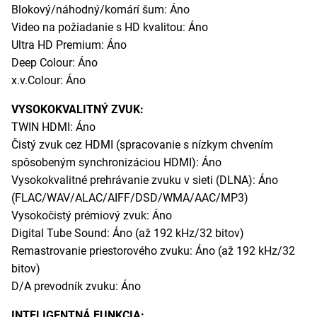
Blokový/náhodný/komárí šum: Áno
Video na požiadanie s HD kvalitou: Áno
Ultra HD Premium: Áno
Deep Colour: Áno
x.v.Colour: Áno
VYSOKOKVALITNÝ ZVUK:
TWIN HDMI: Áno
Čistý zvuk cez HDMI (spracovanie s nízkym chvením
spôsobeným synchronizáciou HDMI): Áno
Vysokokvalitné prehrávanie zvuku v sieti (DLNA): Áno
(FLAC/WAV/ALAC/AIFF/DSD/WMA/AAC/MP3)
Vysokočistý prémiový zvuk: Áno
Digital Tube Sound: Áno (až 192 kHz/32 bitov)
Remastrovanie priestorového zvuku: Áno (až 192 kHz/32
bitov)
D/A prevodník zvuku: Áno
INTELIGENTNÁ FUNKCIA: