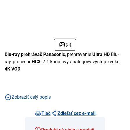
(5)
Blu-ray prehrávač Panasonic
, prehrávanie
Ultra HD
Blu-
ray, procesor
HCX
, 7.1-kanálový analógový výstup zvuku,
4K VOD
Zobraziť celý popis
Tlač
Zdieľať cez e-mail
Produkt už nieje v predaji.