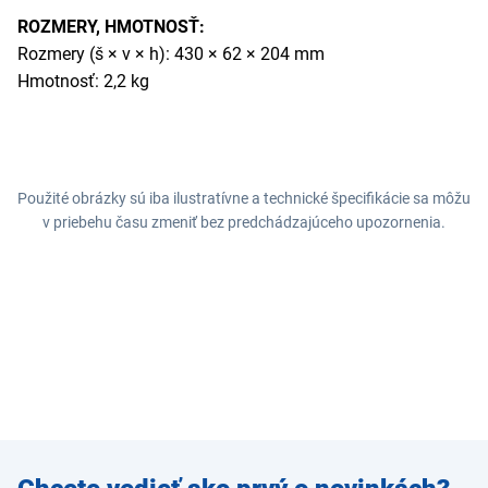
ROZMERY, HMOTNOSŤ:
Rozmery (š × v × h): 430 × 62 × 204 mm
Hmotnosť: 2,2 kg
Použité obrázky sú iba ilustratívne a technické špecifikácie sa môžu
v priebehu času zmeniť bez predchádzajúceho upozornenia.
Zadajte