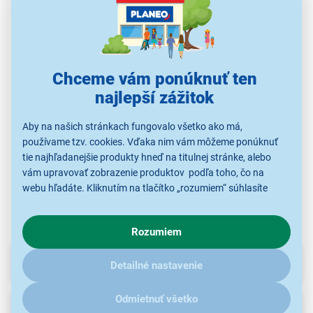
Panasonic-Eneloop
Sencor SBA HR03 2BP
Sencor SBA HR6 4BP
Sen
HR03 AAA 4MCCE/4BE
AAA NiMH 800mAh
AA NiMH 1800mAh
A
CASE N
Chceme vám ponúknuť ten
S kupónom
S kupónom
S kupónom
14,48 €
4,33 €
9,30 €
najlepší zážitok
20,69 €
6,19 €
13,29 €
Aby na našich stránkach fungovalo všetko ako má,
používame tzv. cookies. Vďaka nim vám môžeme ponúknuť
tie najhľadanejšie produkty hneď na titulnej stránke, alebo
Nabíjateľné batérie
Nabíjateľné batérie
Nabíjateľné batérie
Na
vám upravovať zobrazenie produktov podľa toho, čo na
webu hľadáte. Kliknutím na tlačítko „rozumiem“ súhlasíte
s využívaním cookies pre analytické účely a predaním údajov
o chovaní na webe pre zobrazovaní cielených reklám.
Rozumiem
V prípade že vás zaujímajú detaily, ako u nás s cookies a
ďalšími údaji pracujeme, kliknite
sem
.
Parametre
Detailné nastavenie
Odmietnuť všetko
Recenzie