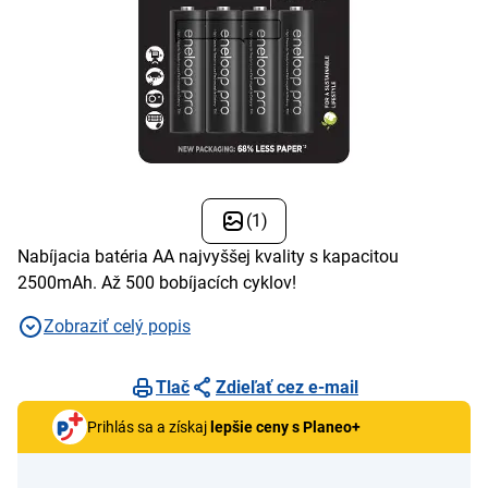
(1)
Nabíjacia batéria AA najvyššej kvality s kapacitou
2500mAh. Až 500 bobíjacích cyklov!
Zobraziť celý popis
Tlač
Zdieľať cez e-mail
Prihlás sa a získaj
lepšie ceny s Planeo+