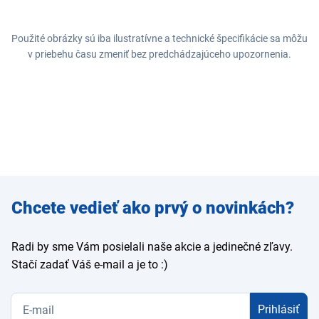
Použité obrázky sú iba ilustratívne a technické špecifikácie sa môžu
v priebehu času zmeniť bez predchádzajúceho upozornenia.
Zadajte
Chcete vedieť ako prvý o novinkách?
e-mail
Radi by sme Vám posielali naše akcie a jedinečné zľavy.
Stačí zadať Váš e-mail a je to :)
Prihlásiť