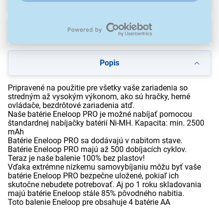
Na stiahnutie
Popis
Pripravené na použitie pre všetky vaše zariadenia so
stredným až vysokým výkonom, ako sú hračky, herné
ovládače, bezdrôtové zariadenia atď.
Naše batérie Eneloop PRO je možné nabíjať pomocou
štandardnej nabíjačky batérií Ni-MH. Kapacita: min. 2500
mAh
Batérie Eneloop PRO sa dodávajú v nabitom stave.
Batérie Eneloop PRO majú až 500 dobíjacích cyklov.
Teraz je naše balenie 100% bez plastov!
Vďaka extrémne nízkemu samovybíjaniu môžu byť vaše
batérie Eneloop PRO bezpečne uložené, pokiaľ ich
skutočne nebudete potrebovať. Aj po 1 roku skladovania
majú batérie Eneloop stále 85% pôvodného nabitia.
Toto balenie Eneloop pre obsahuje 4 batérie AA