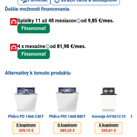
Ďalšie možnosti financovania
Splátky 11 až 48 mesiacov
od
9,85 €/mes.
Financovať
4 x mesačne
od
81,98 €/mes.
Financovať
Alternatívy k tomuto produktu
Philco PD 1466 CBIT
Philco PDI 1468 BBIT
Gorenje GV561C10
Ele
S kupónom
S kupónom
S kupónom
339,15 €
389,25 €
335,61 €