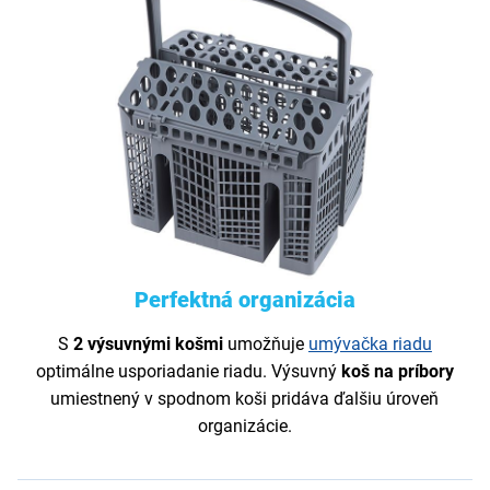
Perfektná organizácia
S
2 výsuvnými košmi
umožňuje
umývačka riadu
optimálne usporiadanie riadu. Výsuvný
koš
na
príbory
umiestnený v spodnom koši pridáva ďalšiu úroveň
organizácie.