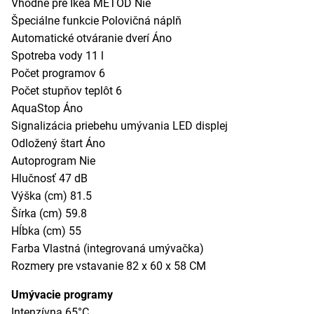
Vhodné pre Ikea METOD Nie
Špeciálne funkcie Polovičná náplň
Automatické otváranie dverí Áno
Spotreba vody 11 l
Počet programov 6
Počet stupňov teplôt 6
AquaStop Áno
Signalizácia priebehu umývania LED displej
Odložený štart Áno
Autoprogram Nie
Hlučnosť 47 dB
Výška (cm) 81.5
Šírka (cm) 59.8
Hĺbka (cm) 55
Farba Vlastná (integrovaná umývačka)
Rozmery pre vstavanie 82 x 60 x 58 CM
Umývacie programy
Intenzívna 65°C