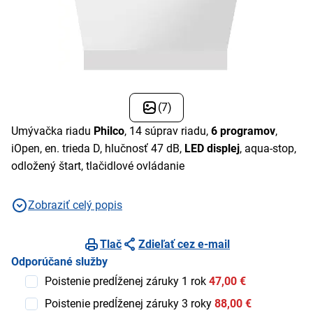
(7)
Umývačka riadu
Philco
, 14 súprav riadu,
6 programov
,
iOpen, en. trieda D, hlučnosť 47 dB,
LED
displej
, aqua-stop,
odložený štart, tlačidlové ovládanie
Zobraziť celý popis
Tlač
Zdieľať cez e-mail
Odporúčané služby
Poistenie predĺženej záruky 1 rok
47,00 €
Poistenie predĺženej záruky 3 roky
88,00 €