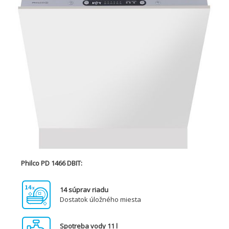
Philco PD 1466 DBIT:
14 súprav riadu
Dostatok úložného miesta
Spotreba vody 11 l