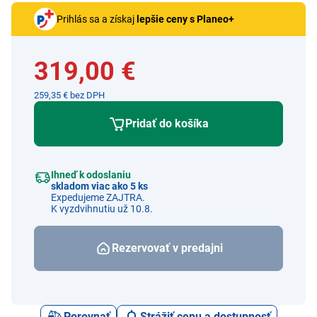
Prihlás sa a získaj
lepšie ceny s Planeo+
319,00 €
259,35 € bez DPH
Pridať do košíka
Ihneď k odoslaniu
skladom viac ako 5 ks
Expedujeme ZAJTRA.
K vyzdvihnutiu už 10.8.
Rezervovať v predajni
Porovnať
Strážiť cenu a dostupnosť