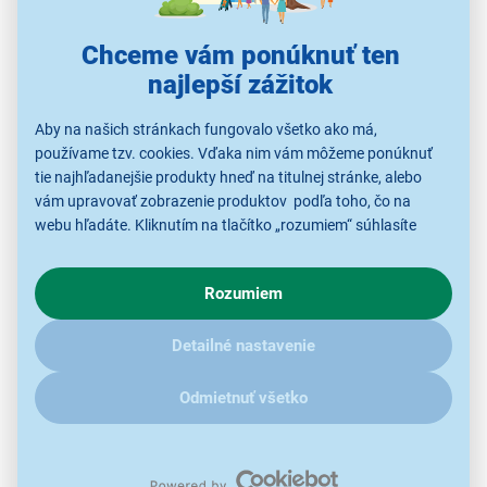
Chceme vám ponúknuť ten
najlepší zážitok
Aby na našich stránkach fungovalo všetko ako má,
používame tzv. cookies. Vďaka nim vám môžeme ponúknuť
Prehľadný LED displej
tie najhľadanejšie produkty hneď na titulnej stránke, alebo
vám upravovať zobrazenie produktov podľa toho, čo na
Elegantná a plne integrovaná umývačka riadu Philco
webu hľadáte. Kliknutím na tlačítko „rozumiem“ súhlasíte
s využívaním cookies pre analytické účely a predaním údajov
PD 1466 DBIT so
šírkou
60
cm
a energetickou triedou
o chovaní na webe pre zobrazovaní cielených reklám.
D vám ponúka možnosť umývať až 14 sád riadu. S
Rozumiem
V prípade že vás zaujímajú detaily, ako u nás s cookies a
LED
displejom
a tlačidlovým ovládaním sa postará o
ďalšími údaji pracujeme, kliknite
sem
.
jednoduchú obsluhu.
Detailné nastavenie
Odmietnuť všetko