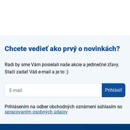
Zadajte
Chcete vedieť ako prvý o novinkách?
e-mail
Radi by sme Vám posielali naše akcie a jedinečné zľavy.
Stačí zadať Váš e-mail a je to :)
Prihlásiť
Prihlásením na odber obchodných oznámení súhlasím so
spracovaním osobných údajov