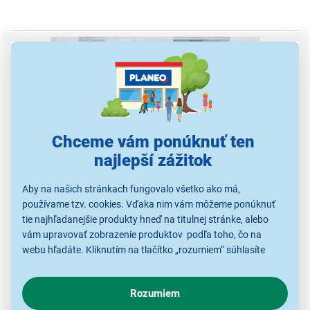
Chceme vám ponúknuť ten
najlepší zážitok
Aby na našich stránkach fungovalo všetko ako má,
používame tzv. cookies. Vďaka nim vám môžeme ponúknuť
tie najhľadanejšie produkty hneď na titulnej stránke, alebo
vám upravovať zobrazenie produktov podľa toho, čo na
Systém chladenia NoFrost
webu hľadáte. Kliknutím na tlačítko „rozumiem“ súhlasíte
s využívaním cookies pre analytické účely a predaním údajov
Systém chladenia
NoFrost
zabezpečuje, že
o chovaní na webe pre zobrazovaní cielených reklám.
odmrazovanie nie je nutné. Zaručuje rovnomerný prúd
Rozumiem
V prípade že vás zaujímajú detaily, ako u nás s cookies a
vzduchu a efektívne znižuje tvorbu vlhkosti v