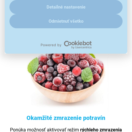
ďalšími údaji pracujeme, kliknite
sem
.
mraziacej časti. Výsledkom je, že potraviny a obaly k
Detailné nastavenie
sebe nepriľnú.
Odmietnuť všetko
Okamžité zmrazenie potravín
Ponúka možnosť aktivovať režim
rýchleho
zmrazenia