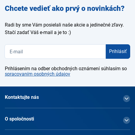
Zadajte
Chcete vedieť ako prvý o novinkách?
e-mail
Radi by sme Vám posielali naše akcie a jedinečné zľavy.
Stačí zadať Váš e-mail a je to :)
Prihlásiť
Prihlásením na odber obchodných oznámení súhlasím so
spracovaním osobných údajov
Kontaktujte nás
O spoločnosti