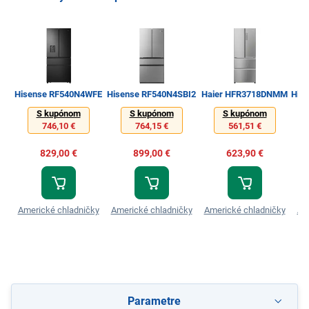
Hisense RF540N4WFE
Hisense RF540N4SBI2
Haier HFR3718DNMM
His
S kupónom
S kupónom
S kupónom
746,10 €
764,15 €
561,51 €
829,00 €
899,00 €
623,90 €
Americké chladničky
Americké chladničky
Americké chladničky
Am
Parametre