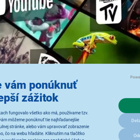
 vám ponúknuť
epší zážitok
zdrôtového pripojenia Philips Smart TV
 Philips podporujú rôzne typy bezdrôtového pripojenia, vďaka k
kach fungovalo všetko ako má, používame tzv.
nkcií a služieb, a to bez potreby použitia káblov.
vám môžeme ponúknuť tie najhľadanejšie
Deta
ulnej stránke, alebo vám upravovať zobrazenie
, čo na webu hľadáte. Kliknutím na tlačítko
Od
je pripojenie televízora na internet a sťahovanie obsahu.