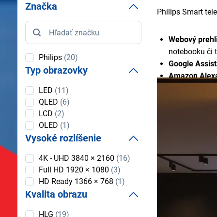
Značka
Philips Smart tele
Značka
Webový prehl
notebooku či t
Philips
(20)
Google Assist
Typ obrazovky
Amazon Alex
Inteligentný 
Typ
LED
(11)
obrazovky
prístupom k a
QLED
(6)
Apple AirPla
LCD
(2)
TV pomocou Si
OLED
(1)
Multisound
- 
Vysoké rozlíšenie
používateľ si 
Vysoké
4K - UHD 3840 × 2160
(16)
Ambilight (exk
rozlíšenie
Full HD 1920 × 1080
(3)
obrazovke.
HD Ready 1366 × 768
(1)
Prehrávač mé
Kvalita obrazu
diskov.
Zrkadlenie ob
Kvalita
HLG
(19)