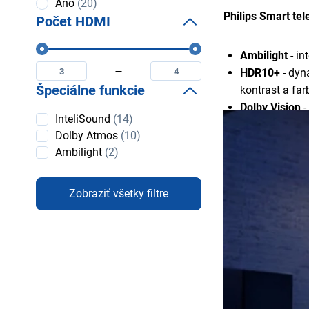
Smart
Áno
(20)
TV
Philips Smart te
Počet HDMI
Počet
Ambilight
- in
Minimální
Maximální
HDMI
počet
počet
HDR10+
- dyn
hdmi
hdmi
Špeciálne funkcie
kontrast a far
Dolby Vision
-
Špeciálne
InteliSound
(14)
bežné HDR št
funkcie
Dolby Atmos
(10)
Pixel Precise 
Ambilight
(2)
Zabezpečuje o
Micro Dimmi
kontrast v re
Zobraziť všetky filtre
Dolby Atmos
Motion Rate (
frekvenciu pa