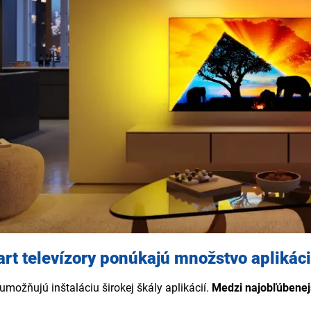
tore (pri Android TV modeloch)
- k dispozícii máte stovky aplik
služieb, fitness aplikácií a ďalších.
rt televízory ponúkajú množstvo aplikáci
umožňujú inštaláciu širokej škály aplikácií.
Medzi najobľúbenejš