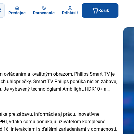
ť
Košík
Predajne
Porovnanie
Prihlásiť
hým ovládaním a kvalitným obrazom, Philips Smart TV je
ach uhlopriečky. Smart TV Philips ponúka nielen zábavu,
a. Je vybavený technológiami Ambilight, HDR10+ a
íka pre zábavu, informácie aj prácu. Inovatívne
PHI
, vďaka čomu ponúkajú užívateľom komplexné
dií či interakciami s ďalšími zariadeniami v domácnosti.