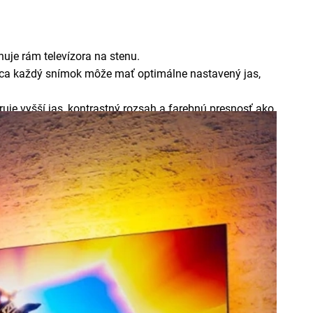
huje rám televízora na stenu.
onca každý snímok môže mať optimálne nastavený jas,
je vyšší jas, kontrastný rozsah a farebnú presnosť ako
optimalizuje každý pixel na obrazovke v reálnom čase.
u.
yzuje samostatne na základe čoho potom upravuje jas a
.
nulé zobrazenie pohybu, ktorá kombinuje obnovovaciu