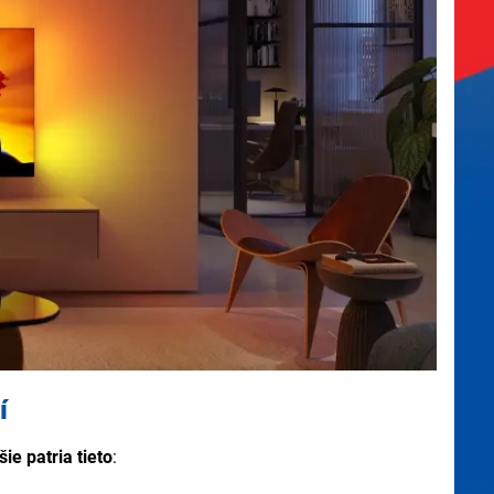
ácií dostupných na stiahnutie vrátane hier,
í
ie patria tieto
: