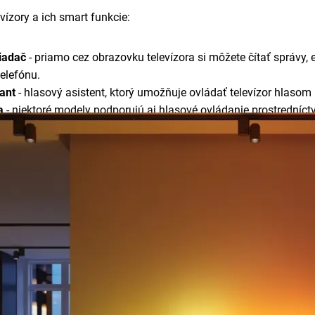
vízory a ich smart funkcie:
iadač
- priamo cez obrazovku televízora si môžete čítať správy,
elefónu.
ant
- hlasový asistent, ktorý umožňuje ovládať televízor hlasom 
a
- niektoré modely podporujú aj hlasové ovládanie prostrední
ovládač
- Philips Smart televízor disponuje šikovným diaľkový
plikáciám a možnosťou spárovania s ďalšími zariadeniami.
y a HomeKit
- podpora pre Apple ekosystém umožňuje jednoducho
ri.
umožňuje prehrávanie zvuku na viacerých výstupoch súčasne, na
môže nastaviť hlasitosť nezávisle.
luzívne pre Philips)
- dynamické podsvietenie, ktoré rozširuje v
dií
- USB multimediálny prehrávač umožňuje prehrávať videá, h
razovky (Screen Mirroring)
- umožňuje zdieľať obrazovku svoj