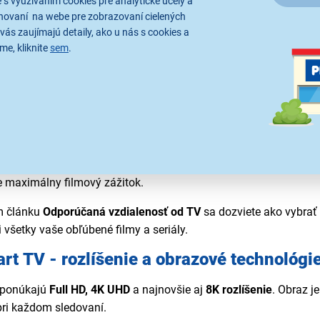
 s využívaním cookies pre analytické účely a
e pripojenie bezdrôtových slúchadiel, reproduktorov alebo ovlád
hovaní na webe pre zobrazovaní cielených
ilt-in
- Integrovaná funkcia umožňujúca prenášať obsah zo sma
vás zaujímajú detaily, ako u nás s cookies a
 2
(pri vybraných modeloch) – umožňuje zrkadlenie iPhonu, iPad
me, kliknite
sem
.
ilips vyberajte podľa veľkosti uhloprieč
cií.
vanie médií z počítača, NAS servera alebo smartfónu na televízo
ips Smart televízor venujte pozornosť aj veľkosti obrazovky. Ve
zdrôtové zrkadlenie obrazovky medzi kompatibilným smartfóno
o kuchýň a menších izieb) až po 75 palcov a viac (pre domáce k
eálne do menších miestností alebo ako sekundárna TV.
odné pre väčšinu obývačiek.
e maximálny filmový zážitok.
 článku
Odporúčaná vzdialenosť od TV
sa dozviete ako vybrať 
 všetky vaše obľúbené filmy a seriály.
rt TV - rozlíšenie a obrazové technológi
 ponúkajú
Full HD, 4K UHD
a najnovšie aj
8K rozlíšenie
. Obraz j
pri každom sledovaní.