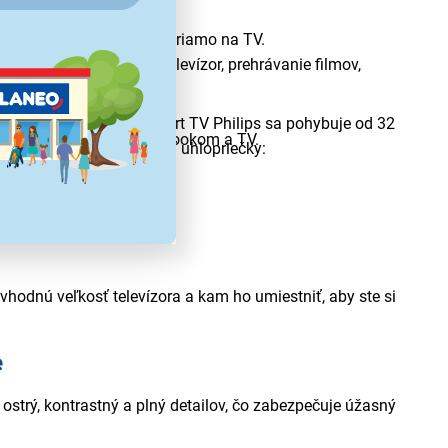
ačov,
rtfónu, alebo počítača priamo na TV.
u alebo MacBooku na televízor, prehrávanie filmov,
ky
re bez potreby internetu.
ľkosť uhlopriečky pre Smart TV Philips sa pohybuje od 32
m, tabletom alebo notebookom a TV.
iná). Odporúčaná veľkosť uhlopriečky:
vhodnú veľkosť televízora a kam ho umiestniť, aby ste si
e
e ostrý, kontrastný a plný detailov, čo zabezpečuje úžasný