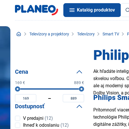
Katalóg produktov
Televízory a projektory
Televízory
Smart TV
P
Phili
Cena
Ak hľadáte inteli
skvelou voľbou. O
169 €
889 €
ale aj moderný s
Cena
Minimální
Maximální
Dolby Vision, a p
Philips Sma
cena
cena
Dostupnosť
Prítomnosť viacer
Dostupnosť
technológie Phil
V predajni
(12)
digitálne zážitky
Ihneď k odoslaniu
(12)