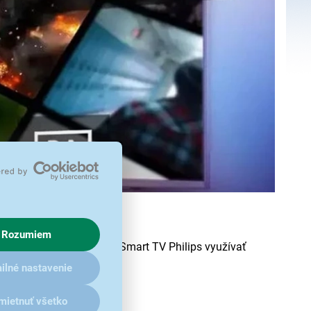
Rozumiem
torému môžete na svojom Smart TV Philips využívať
ilné nastavenie
mietnuť všetko