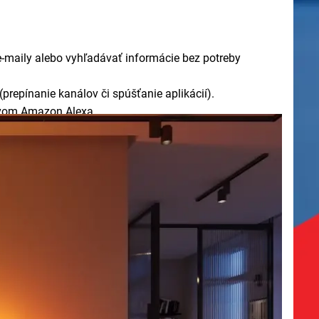
 e-maily alebo vyhľadávať informácie bez potreby
(prepínanie kanálov či spúšťanie aplikácií).
ctvom Amazon Alexa.
m ovládačom s ergonomickým dizajnom, rýchlym
 zrkadliť obsah z iPhonu, iPadu alebo Macu a ovládať
príklad z TV a bezdrôtových slúchadiel. Každý
izuálny zážitok a prispôsobuje sa farbám deja na
udbu a fotografie z externých USB kľúčov alebo pevných
ho smartfónu alebo tabletu bezdrôtovo priamo na