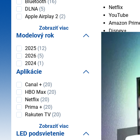
Bluetooth
(16)
Netflix
DLNA
(5)
YouTube
Apple Airplay 2
(2)
Amazon Prime
Zobraziť viac
Disney+
Modelový rok
Spotify
HBO Max
Modelový
2025
(12)
rok
Apple TV
2026
(5)
VOYO
2024
(1)
Skylink Live 
Aplikácie
ČT iVysílání
Aplikácie
Canal +
(20)
Red Bull TV
HBO Max
(20)
a mnohé ďalš
Netflix
(20)
Prima +
(20)
Rakuten TV
(20)
Zobraziť viac
LED podsvietenie