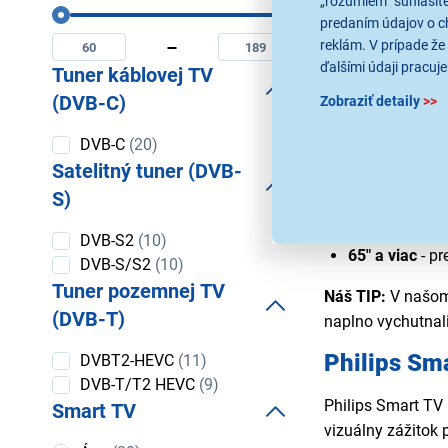
„rozumiem“ súhlasíte
Uhlopriečka
Bluetooth
- pr
predaním údajov o c
Minimální
Maximální
v cm
Chromecast bu
uhlopriečka
uhlopriečka
reklám. V prípade že 
v
v
Apple AirPlay
ďalšími údaji pracuje
Tuner káblovej TV
Smart TV Ph
cm
cm
alebo prezentá
(DVB-C)
Zobraziť detaily
>>
DLNA
- prehrá
Keď vyberáte Phil
Miracast
– be
Tuner
DVB-C
(20)
palcov (ideálne d
káblovej
Satelitný tuner (DVB-
TV
(DVB-C)
S)
32" – 43"
- id
50" – 58"
- vh
Satelitný
DVB-S2
(10)
tuner
65" a viac
- pr
DVB-S/S2
(10)
(DVB-S)
Tuner pozemnej TV
Náš TIP:
V našom
(DVB-T)
naplno vychutnali
Tuner
Philips Sma
DVBT2-HEVC
(11)
pozemnej
DVB-T/T2 HEVC
(9)
TV (DVB-
Philips Smart TV
Smart TV
T)
vizuálny zážitok 