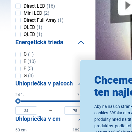
LED
Direct LED
(16)
podsvietenie
Mini LED
(2)
Direct Full Array
(1)
OLED
(1)
QLED
(1)
Energetická trieda
Energetická
D
(1)
trieda
E
(10)
F
(5)
G
(4)
Chceme
Uhlopriečka v palcoch
ten najl
Spôsoby be
24 " .
75 " .
Uhlopriečka
Minimální
Maximální
Smart televízory
v palcoch
Aby na našich strán
uhlopriečka
uhlopriečka
široké spektrum fu
cookies. Vďaka nim 
v
v
Uhlopriečka v cm
produkty hneď na tit
palcoch
palcoch
produktov podľa toho
Wi-Fi
- umožňu
60 cm
189 cm