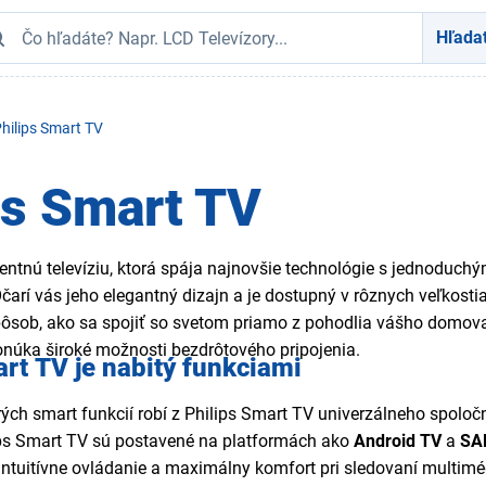
Hľada
hilips Smart TV
ps Smart TV
gentnú televíziu, ktorá spája najnovšie technológie s jednoduc
čarí vás jeho elegantný dizajn a je dostupný v rôznych veľkosti
pôsob, ako sa spojiť so svetom priamo z pohodlia vášho domov
onúka široké možnosti bezdrôtového pripojenia.
rt TV je nabitý funkciami
ých smart funkcií robí z Philips Smart TV univerzálneho spoločn
ips Smart TV sú postavené na platformách ako
Android TV
a
SA
, intuitívne ovládanie a maximálny komfort pri sledovaní multimé