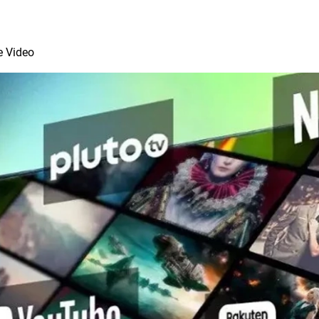
 Video
TV
ie