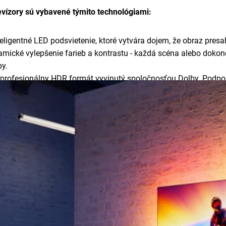
levízory sú vybavené týmito technológiami:
teligentné LED podsvietenie, ktoré vytvára dojem, že obraz presa
amické vylepšenie farieb a kontrastu - každá scéna alebo dok
by.
 profesionálny HDR formát vyvinutý spoločnosťou Dolby. Podporu
andardy.
Ultra HD
- vlastný obrazový procesor spoločnosti Philips, ktorý 
strosť, plynulosť a farebnú presnosť bez ohľadu na zdroj signál
ng Pro
- rozdeľuje obrazovku na stovky zón a každú z nich anal
álnom čase.
- priestorová zvuková technológia, ktorá vytvára dojem 3D zvuku
Perfect Motion Rate / P5 Engine)
- technológia umožňujúca ply
nela, spracovanie obrazu a lokálne stmievanie.