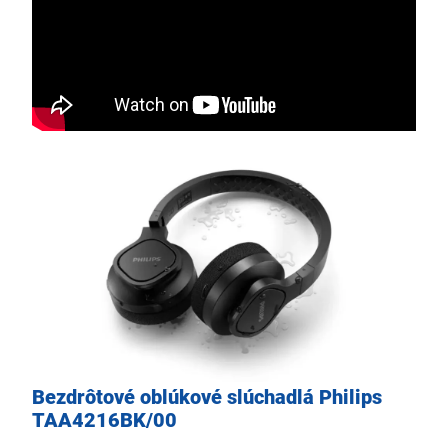
Bezdrôtové oblúkové slúchadlá Philips
TAA4216BK/00