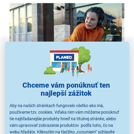
Špičkový zvuk a ďalšie funkcie
Chceme vám ponúknuť ten
O dokonalé basy, ktoré vás nenechajú v kľude, sa
starajú vyladené
40mm neodymové reproduktory
. Na
najlepší zážitok
dokonalosti zvuku sa podieľa aj
uzavretá konštrukcia
,
Aby na našich stránkach fungovalo všetko ako má,
ktorá zaisťuje bezchybnú
pasívnu izoláciu zvuku a
používame tzv. cookies. Vďaka nim vám môžeme ponúknuť
zároveň potlačenie okolitého hluku
. Slúchadlá Philips
tie najhľadanejšie produkty hneď na titulnej stránke, alebo
TAA4216BK/00 sú ďalej vybavené
multifunkčným
vám upravovať zobrazenie produktov podľa toho, čo na
tlačidlom
, ktoré umožňuje
pozastaviť skladbu,
webu hľadáte. Kliknutím na tlačítko „rozumiem“ súhlasíte