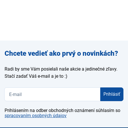
Zadajte
Chcete vedieť ako prvý o novinkách?
e-mail
Radi by sme Vám posielali naše akcie a jedinečné zľavy.
Stačí zadať Váš e-mail a je to :)
Prihlásiť
Prihlásením na odber obchodných oznámení súhlasím so
spracovaním osobných údajov