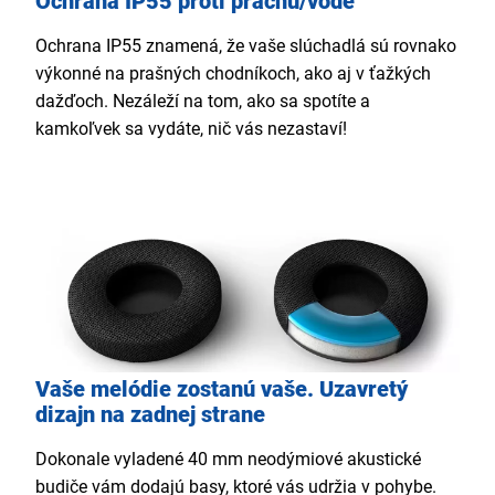
Ochrana IP55 proti prachu/vode
Ochrana IP55 znamená, že vaše slúchadlá sú rovnako
výkonné na prašných chodníkoch, ako aj v ťažkých
dažďoch. Nezáleží na tom, ako sa spotíte a
kamkoľvek sa vydáte, nič vás nezastaví!
Vaše melódie zostanú vaše. Uzavretý
dizajn na zadnej strane
Dokonale vyladené 40 mm neodýmiové akustické
budiče vám dodajú basy, ktoré vás udržia v pohybe.