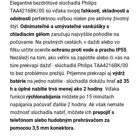
Elegantné bezdrôtové slúchadlá Philips
TAA4216BK/00 sú vďaka svojej
ľahkosti, skladnosti a
odolnosti
perfektnou voľbou nielen pre aktívny životný
štýl.
Odnímateľné a umývateľné vankúšiky s
chladiacim gélom
zaručujú najvyššie pohodlie na
počúvanie. Na prašných cestách, v daždi alebo vo
fitku určite oceníte
ochranu proti vode a prachu IP55
.
Nezáleží na tom, ako veľmi sa zapotíte alebo či vás na
túre prekvapí dážď - slúchadlá Philips TAA4216BK/00
to bez problémov prežijú. Príjemne prekvapí aj
výdrž
batérie
na jedno nabitie - slúchadlá dokážu hrať
až 35
h a úplné nabitie trvá menej ako 2 hodiny
. Vďaka
funkcii
rýchlonabíjania
môžete po 15 minútach
napájania počúvať ďalšie 2 hodiny. Ak však nemáte
možnosť slúchadla nabiť, môžete ich
prepojiť s
telefónom alebo hudobným prehrávačom za
pomocou 3,5 mm konektora.