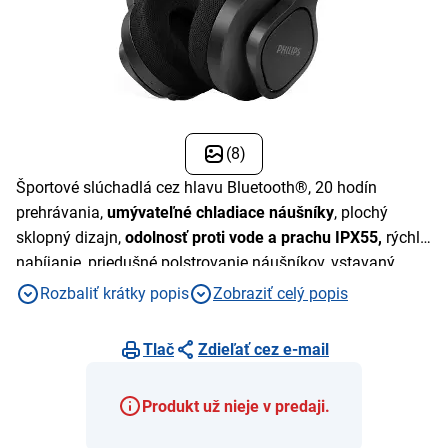
(8)
Športové slúchadlá cez hlavu Bluetooth®, 20 hodín
prehrávania,
umývateľné chladiace náušníky
, plochý
sklopný dizajn,
odolnosť proti vode a prachu IPX55,
rýchle
nabíjanie, priedušné polstrovanie náušníkov, vstavaný
mikrofón, Bluetooth
Rozbaliť krátky popis
Zobraziť celý popis
Tlač
Zdieľať cez e-mail
Produkt už nieje v predaji.