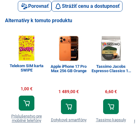
Porovnať
Strážiť cenu a dostupnosť
Alternatívy k tomuto produktu
Telekom SIM karta
Apple iPhone 17 Pro
Tassimo Jacobs
SWIPE
Max 256 GB Orange
Espresso Classico 16
ks
1,00 €
1 489,00 €
6,60 €
Príslušenstvo pre
Dotykové smartfóny
Tassimo kapsuly
mobilné telefóny
Prá