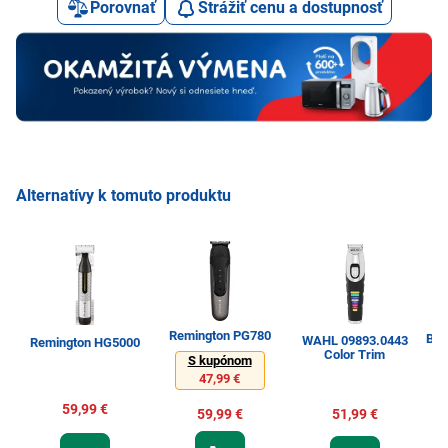
Porovnať
Strážiť cenu a dostupnosť
Alternatívy k tomuto produktu
Remington PG780
Bra
WAHL 09893.0443
Remington HG5000
Color Trim
S kupónom
47,99 €
59,99 €
59,99 €
51,99 €