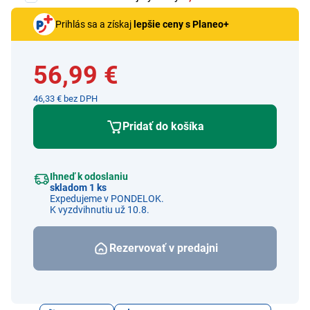
Prihlás sa a získaj
lepšie ceny s Planeo+
56,99 €
46,33 € bez DPH
Pridať do košíka
Ihneď k odoslaniu
skladom 1 ks
Expedujeme v PONDELOK.
K vyzdvihnutiu už 10.8.
Rezervovať v predajni