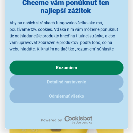
Chceme vám ponúknuť ten
najlepší zážitok
Aby na našich stránkach fungovalo všetko ako má,
používame tzv. cookies. Vďaka nim vám môžeme ponúknuť
tie najhľadanejšie produkty hneď na titulnej stránke, alebo
vám upravovať zobrazenie produktov podľa toho, čo na
Dokonalé oholenie
webu hľadáte. Kliknutím na tlačítko „rozumiem“ súhlasíte
s využívaním cookies pre analytické účely a predaním údajov
Zastrihávač Omniblade Face bol navrhnutý tak, aby
o chovaní na webe pre zobrazovaní cielených reklám.
vám poskytol
dokonalé oholenie
. Jeho nový dizajn s
Rozumiem
V prípade že vás zaujímajú detaily, ako u nás s cookies a
lisovanými a brúsenými čepeľami vám umožní
ďalšími údaji pracujeme, kliknite
sem
.
perfektné oholenie len na 0,15 mm
, takže vaša tvár
Detailné nastavenie
bude vždy dohladka.
Odmietnuť všetko