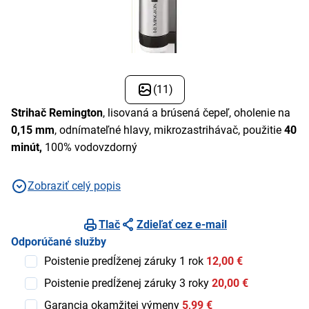
(11)
Strihač Remington
, lisovaná a brúsená čepeľ, oholenie na
0,15 mm
, odnímateľné hlavy, mikrozastrihávač, použitie
40
minút,
100% vodovzdorný
Zobraziť celý popis
Tlač
Zdieľať cez e-mail
Odporúčané služby
Poistenie predĺženej záruky 1 rok
12,00 €
Poistenie predĺženej záruky 3 roky
20,00 €
Garancia okamžitej výmeny
5,99 €