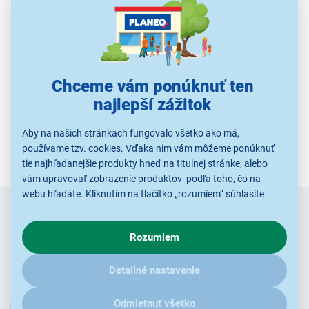
Použité obrázky sú iba ilustratívne a technické špecifikácie sa môžu
v priebehu času zmeniť bez predchádzajúceho upozornenia.
Chceme vám ponúknuť ten
najlepší zážitok
Aby na našich stránkach fungovalo všetko ako má,
používame tzv. cookies. Vďaka nim vám môžeme ponúknuť
tie najhľadanejšie produkty hneď na titulnej stránke, alebo
vám upravovať zobrazenie produktov podľa toho, čo na
webu hľadáte. Kliknutím na tlačítko „rozumiem“ súhlasíte
s využívaním cookies pre analytické účely a predaním údajov
Zadajte
Chcete vedieť ako prvý o novinkách?
o chovaní na webe pre zobrazovaní cielených reklám.
e-mail
Rozumiem
V prípade že vás zaujímajú detaily, ako u nás s cookies a
Radi by sme Vám posielali naše akcie a jedinečné zľavy.
ďalšími údaji pracujeme, kliknite
sem
.
Detailné nastavenie
Stačí zadať Váš e-mail a je to :)
Odmietnuť všetko