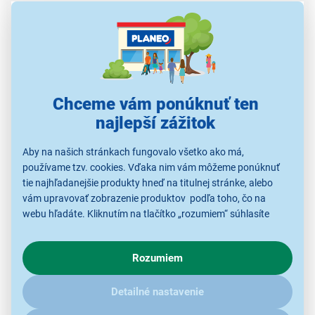
Nádoba na nečistoty 1,5 l
S jednoduchým a hygienickým vysypávaním
jednoduchým pohybom
Chceme vám ponúknuť ten
najlepší zážitok
Aby na našich stránkach fungovalo všetko ako má,
používame tzv. cookies. Vďaka nim vám môžeme ponúknuť
tie najhľadanejšie produkty hneď na titulnej stránke, alebo
vám upravovať zobrazenie produktov podľa toho, čo na
webu hľadáte. Kliknutím na tlačítko „rozumiem“ súhlasíte
s využívaním cookies pre analytické účely a predaním údajov
o chovaní na webe pre zobrazovaní cielených reklám.
Rozumiem
V prípade že vás zaujímajú detaily, ako u nás s cookies a
ďalšími údaji pracujeme, kliknite
sem
.
Komfortné upratovanie
Detailné nastavenie