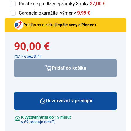
Poistenie predĺženej záruky 3 roky
27,00 €
Garancia okamžitej výmeny
9,99 €
Prihlás sa a získaj
lepšie ceny s Planeo+
90,00 €
73,17 € bez DPH
Pridať do košíka
Rezervovať v predajni
K vyzdvihnutiu do 15 minút
v 69 predajniach