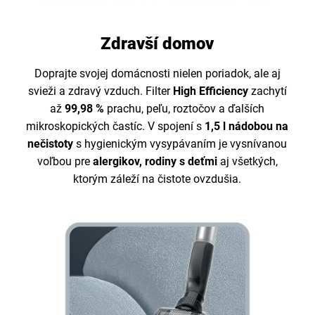
Zdravší domov
Doprajte svojej domácnosti nielen poriadok, ale aj
svieži a zdravý vzduch. Filter
High Efficiency
zachytí
až
99,98 %
prachu, peľu, roztočov a ďalších
mikroskopických častíc. V spojení s
1,5 l nádobou na
nečistoty
s hygienickým vysypávaním je vysnívanou
voľbou pre
alergikov, rodiny s deťmi
aj všetkých,
ktorým záleží na čistote ovzdušia.