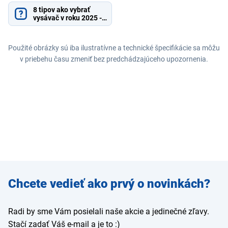
8 tipov ako vybrať
vysávač v roku 2025 -
Vyberte si podľa ceny,
výkonu a priestoru
Použité obrázky sú iba ilustratívne a technické špecifikácie sa môžu
v priebehu času zmeniť bez predchádzajúceho upozornenia.
Zadajte
Chcete vedieť ako prvý o novinkách?
e-mail
Radi by sme Vám posielali naše akcie a jedinečné zľavy.
Stačí zadať Váš e-mail a je to :)