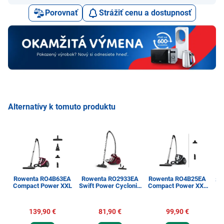
Porovnať
Strážiť cenu a dostupnosť
Alternatívy k tomuto produktu
Rowenta RO4B63EA
Rowenta RO2933EA
Rowenta RO4B25EA
Se
Compact Power XXL
Swift Power Cyclonic
Compact Power XXL
Parquet
Classic BLACK
139,90 €
81,90 €
99,90 €