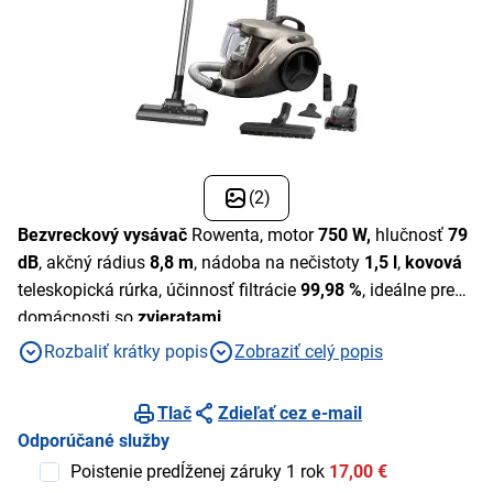
(2)
Bezvreckový vysávač
Rowenta, motor
750 W,
hlučnosť
79
dB
, akčný rádius
8,8 m
, nádoba na nečistoty
1,5 l
,
kovová
teleskopická rúrka, účinnosť filtrácie
99,98 %
, ideálne pre
domácnosti so
zvieratami
Rozbaliť krátky popis
Zobraziť celý popis
Tlač
Zdieľať cez e-mail
Odporúčané služby
Poistenie predĺženej záruky 1 rok
17,00 €