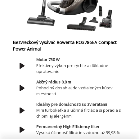
Bezvreckový vysávač Rowenta RO3786EA Compact
Power Animal
Motor 750 W
Efektívny výkon pre rýchle a dôkladné
upratovanie
Akčný rádius 8,8 m
Pohodlný dosah aj do vzdialených kútov
miestnosti
Ideálny pre domácnosti so zvieratami
Mini turbokefka a účinná filtrácia si poradia s
chlpmi aj alergénmi
Permanentný High Efficiency filter
Vysoká účinnosť filtrácie vzduchu až 99,98 %