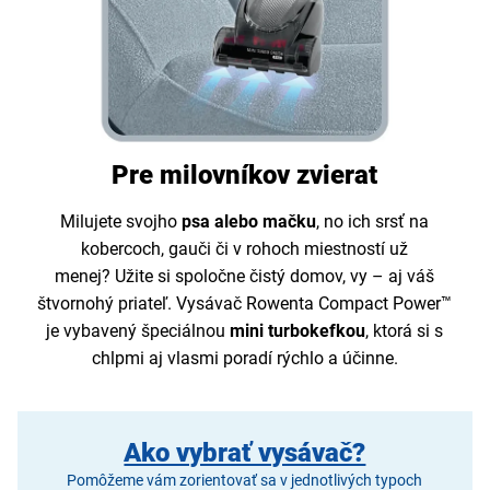
Pre milovníkov zvierat
Milujete svojho
psa alebo mačku
, no ich srsť na
kobercoch, gauči či v rohoch miestností už
menej? Užite si spoločne čistý domov, vy – aj váš
štvornohý priateľ. Vysávač Rowenta Compact Power™
je vybavený špeciálnou
mini turbokefkou
, ktorá si s
chlpmi aj vlasmi poradí rýchlo a účinne.
Ako vybrať vysávač?
Pomôžeme vám zorientovať sa v jednotlivých typoch