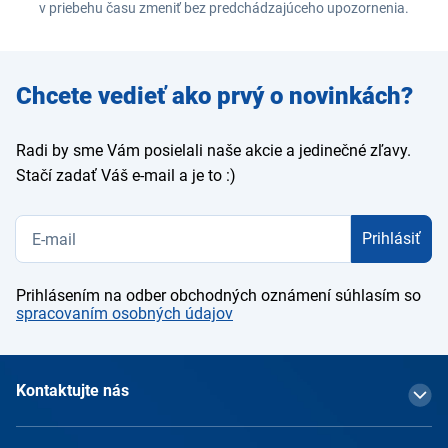
v priebehu času zmeniť bez predchádzajúceho upozornenia.
Zadajte
Chcete vedieť ako prvý o novinkách?
e-mail
Radi by sme Vám posielali naše akcie a jedinečné zľavy.
Stačí zadať Váš e-mail a je to :)
Prihlásiť
Prihlásením na odber obchodných oznámení súhlasím so
spracovaním osobných údajov
Kontaktujte nás