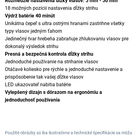
Rozmedzie nastavenia dĺžky vlasov: 3 mm - 30 mm
18 možných pozícií nastavenia dĺžky strihu
Výdrž batérie 40 minút
Unikátna čepeľ s ultra ostrými hranami zastrihne všetky
typy vlasov jedným ťahom
Jedinečný tvar hrebeňa zabraňuje zhlukovaniu vlasov pre
dokonalý výsledok strihu
Presná a bezpečná kontrola dĺžky strihu
Jednoduché používanie na strihanie vlasov
Otáčavé koliesko pre rýchle a jednoduché nastavenie a
prispôsobenie tak vašej dĺžke vlasov
LED ukazovateľ nabitia batérie
Vylepšený dizajn s dôrazom na ergonómiu a
jednoduchosť používania
Použité obrázky sú iba ilustratívne a technické špecifikácie sa môžu