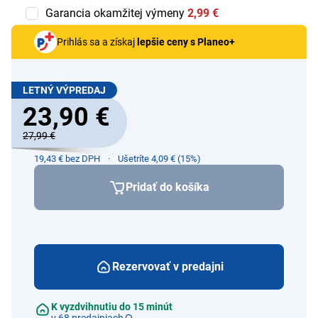
Garancia okamžitej výmeny
2,99 €
Prihlás sa a získaj
lepšie ceny s Planeo+
LETNÝ VÝPREDAJ
23,90 €
27,99 €
19,43 € bez DPH
Ušetríte 4,09 € (15%)
Pridať do košíka
Rezervovať v predajni
K vyzdvihnutiu do 15 minút
v 68 predajniach