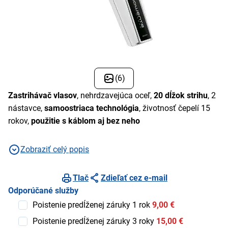
(6)
Zastrihávač vlasov
, nehrdzavejúca oceľ,
20 dĺžok strihu
, 2
nástavce,
samoostriaca technológia
, životnosť čepelí 15
rokov,
použitie s káblom aj bez neho
Zobraziť celý popis
Tlač
Zdieľať cez e-mail
Odporúčané služby
Poistenie predĺženej záruky 1 rok
9,00 €
Poistenie predĺženej záruky 3 roky
15,00 €