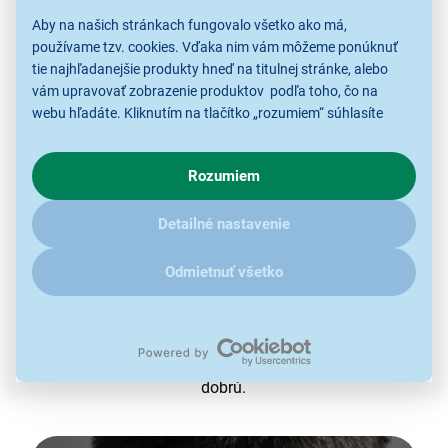
Aby na našich stránkach fungovalo všetko ako má,
používame tzv. cookies. Vďaka nim vám môžeme ponúknuť
tie najhľadanejšie produkty hneď na titulnej stránke, alebo
vám upravovať zobrazenie produktov podľa toho, čo na
webu hľadáte. Kliknutím na tlačítko „rozumiem“ súhlasíte
s využívaním cookies pre analytické účely a predaním údajov
o chovaní na webe pre zobrazovaní cielených reklám.
Samoostriace čepele
Rozumiem
V prípade že vás zaujímajú detaily, ako u nás s cookies a
pre dlhodobý výkon
ďalšími údaji pracujeme, kliknite
sem
.
Detailné nastavenie
Už žiadne žiletky, ktoré po pár použitiach stratia
pôvodnú ostrosť. Zastrihávač vlasov Rowenta
Odmietnuť všetko
TN1400F1 má
vysokokvalitné čepele z
nehrdzavejúcej ocele
, ktoré vám bude
spoľahlivo
slúžiť až 15 rokov
. Vďaka samoostriacej technológii
nemusíte nič riešiť, len si užívať precízny strih na prvú
dobrú.