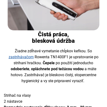
Čistá práca,
blesková údržba
Žiadne zdĺhavé vymetanie chĺpkov kefkou. So
zastrihávačom
Rowenta TN1400F1 je upratovanie po
strihaní hračkou.
Čepele
po použití jednoducho
odoberiete
,
opláchnete pod tečúcou vodou
a máte
hotovo. Zastrihávač je bleskovo čistý, stopercentne
hygienický a vy ste pripravení vyraziť.
Strihač na vlasy
2 nástavce