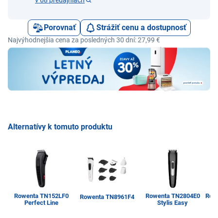
Porovnať
Strážiť cenu a dostupnosť
Najvýhodnejšia cena za posledných 30 dní: 27,99 €
Alternatívy k tomuto produktu
Rowenta TN152LF0
Rowenta TN2804E0
Rowe
Rowenta TN8961F4
Perfect Line
Stylis Easy