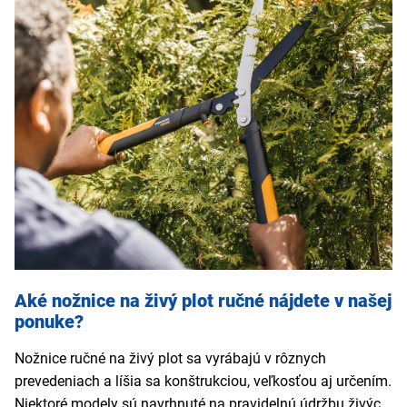
Vysoká presnosť strihu
– ideálna na tvarovanie a
finálne úpravy.
Minimálna údržba
– stačí pravidelné brúsenie a
čistenie čepelí.
Dlhá životnosť
– pri správnom používaní a skladovaní.
Aké nožnice na živý plot ručné nájdete v našej
ponuke?
Nožnice ručné na živý plot sa vyrábajú v rôznych
prevedeniach a líšia sa konštrukciou, veľkosťou aj určením.
Niektoré modely sú navrhnuté na pravidelnú údržbu živých