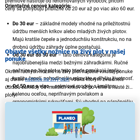
prémiové nástroje od renomovaných výrobcov, pričom
Orientačné cenové kategórie:
ceny sa pohybujú približne od 20 eur až po viac ako 60 eur.
Do 30 eur
– základné modely vhodné na príležitostnú
údržbu menších kríkov alebo mladých živých plotov.
Majú kratšie čepele a jednoduchšiu konštrukciu, no na
drobnú údržbu záhrady úplne postačujú.
Objavte všetky nožnice na živý plot v našej
Od 30 eur do 50 eur
– táto cenová kategória je
ponuke
najobľúbenejšia medzi bežnými záhradkármi. Ručné
nožnice na živý plot v tejto triede ponúkajú lepšiu
Okrem ručných nožníc na živý plot nájdete v našej ponuke
kvalitu čepelí, pohodlnejšie rukoväte a dlhšiu životnosť.
aj ďalšie
nožnice na živý plot
, vďaka ktorým zvládnete
Od 50 eur a viac
– prémiové modely s kvalitnou
údržbu záhrady od menších kríkov až po veľké a husté živé
kalenou oceľou, nepriľnavým povlakom a
ploty:
ergonomickými rukoväťami. Sú vhodné na náročnejšiu
AKU nožnice na živý plot
a častejšiu prácu, dlhé živé ploty aj hustejší porast.
Elektrické nožnice na živý plot
Benzínové nožnice na živý plot
Teleskopické nožnice na živý plot
Ručné nožnice na živý plot si môžete pohodlne objednať
Fieldmann nožnice na živý plot