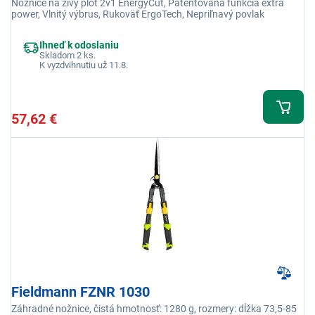
Nožnice na živý plot 2v1 EnergyCut, Patentovaná funkcia extra
power, Vlnitý výbrus, Rukoväť ErgoTech, Nepriľnavý povlak
Ihneď k odoslaniu
Skladom 2 ks.
K vyzdvihnutiu už 11.8.
57,62 €
Fieldmann FZNR 1030
Záhradné nožnice, čistá hmotnosť: 1280 g, rozmery: dĺžka 73,5-85