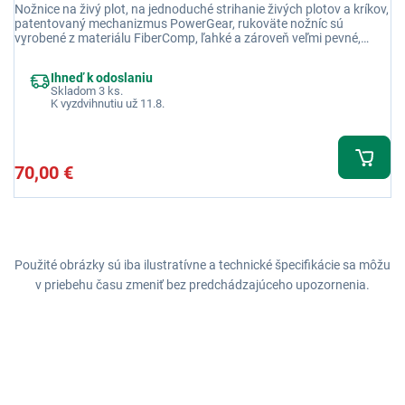
Nožnice na živý plot, na jednoduché strihanie živých plotov a kríkov,
patentovaný mechanizmus PowerGear, rukoväte nožníc sú
vyrobené z materiálu FiberComp, ľahké a zároveň veľmi pevné,
dĺžka 675 – 925 mm
Ihneď k odoslaniu
Skladom 3 ks.
K vyzdvihnutiu už 11.8.
70,00 €
Použité obrázky sú iba ilustratívne a technické špecifikácie sa môžu
v priebehu času zmeniť bez predchádzajúceho upozornenia.