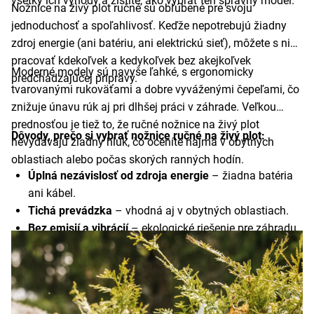
všetky ich výhody a zistite, ako vybrať ten správny model.
Nožnice na živý plot ručné sú obľúbené pre svoju
jednoduchosť a spoľahlivosť. Keďže nepotrebujú žiadny
zdroj energie (ani batériu, ani elektrickú sieť), môžete s nimi
pracovať kdekoľvek a kedykoľvek bez akejkoľvek
Moderné modely sú navyše ľahké, s ergonomicky
predchádzajúcej prípravy.
tvarovanými rukoväťami a dobre vyváženými čepeľami, čo
znižuje únavu rúk aj pri dlhšej práci v záhrade. Veľkou
prednosťou je tiež to, že ručné nožnice na živý plot
Dôvody, prečo si vybrať nožnice ručné na živý plot:
nevydávajú žiadny hluk, čo oceníte najmä v obytných
oblastiach alebo počas skorých ranných hodín.
Úplná nezávislosť od zdroja energie
– žiadna batéria
ani kábel.
Tichá prevádzka
– vhodná aj v obytných oblastiach.
Bez emisií a vibrácií
– ekologické riešenie pre záhradu.
Jednoduché ovládanie
– vhodné pre každého
záhradkára.
Nízka hmotnosť a kompaktné rozmery
– pre pohodlnú
manipuláciu.