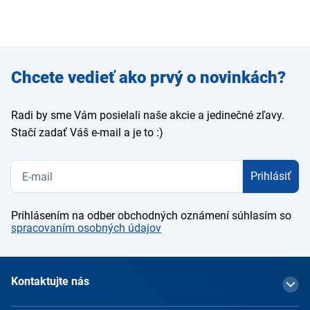
Zadajte
Chcete vedieť ako prvý o novinkách?
e-mail
Radi by sme Vám posielali naše akcie a jedinečné zľavy.
Stačí zadať Váš e-mail a je to :)
Prihlásiť
Prihlásením na odber obchodných oznámení súhlasím so
spracovaním osobných údajov
Kontaktujte nás