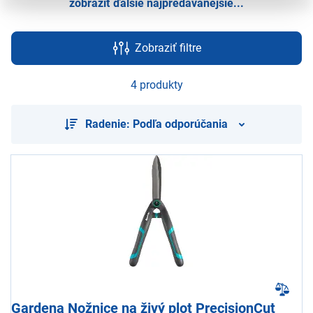
zobraziť ďalšie najpredávanejšie...
Zobraziť filtre
4 produkty
Radenie: Podľa odporúčania
Gardena Nožnice na živý plot PrecisionCut