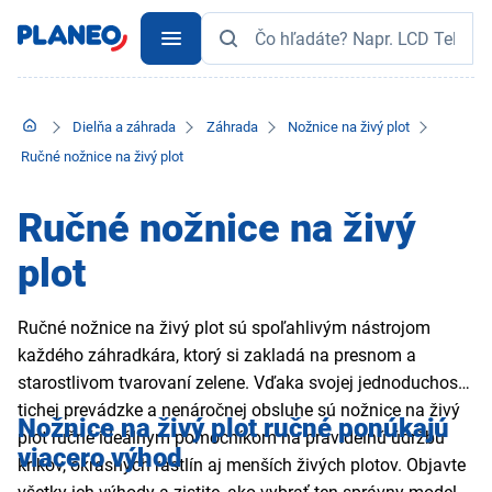
Dielňa a záhrada
Záhrada
Nožnice na živý plot
Ručné nožnice na živý plot
Ručné nožnice na živý
plot
Ručné nožnice na živý plot sú spoľahlivým nástrojom
každého záhradkára, ktorý si zakladá na presnom a
starostlivom tvarovaní zelene. Vďaka svojej jednoduchosti,
tichej prevádzke a nenáročnej obsluhe sú nožnice na živý
Nožnice na živý plot ručné ponúkajú
plot ručné ideálnym pomocníkom na pravidelnú údržbu
viacero výhod
kríkov, okrasných rastlín aj menších živých plotov. Objavte