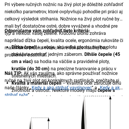
Pri výbere ručných nožníc na živý plot je dôležité zohľadniť
niekoľko parametrov, ktoré ovplyvňujú pohodlie pri práci aj
celkový výsledok strihania. Nožnice na živý plot ručné by
mali byť dostatočne ostré, dobre vyvážené a vhodné pre
Odporúčame vám zohľadniť tieto kritériá:
typ a veľkosť vašej zelene. Kľúčovú úlohu zohráva
napríklad dĺžka čepelí, kvalita ocele, ergonómia rukoväte či
Dĺžka čepelí
– určuje, akú veľkú plochu živého plotu
maximálna hrúbka vetiev, ktoré dokáže nástroj bez
dokážete ostrihať jedným záberom.
Dlhšie čepele (45
problémov odstrihúť.
cm a viac)
sa hodia na väčšie a pravidelné ploty,
kratšie (do 30 cm)
na precízne tvarovanie a prácu v
Náš TIP:
Ak vás zaujíma, ako správne používať nožnice
stiesnených miestach.
ručné na živý plot pri konkrétnych rastlinách, prečítajte si
Kvalita a materiál čepelí
– kvalitná oceľ zaručuje dlhú
naše články „
Kedy a ako strihať vavrínovec
“ a „
Kedy a ako
životnosť a ostrosť. Niektoré modely majú
čepele s
strihať ruže
“.
nepriľnavým povlakom
, ktorý znižuje odpor pri strihaní
a zabraňuje prilepeniu rastlín.
Ergonómia rukoväte – zohráva dôležitú úlohu najmä
pri dlhšej práci v záhrade.
Gumová alebo pogumovaná
rukoväť
zabraňuje šmýkaniu a znižuje zaťaženie