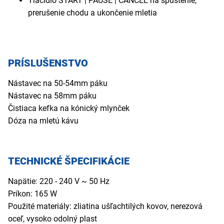
Tlačidlo START | PAUSE | CANCEL na spustenie,
prerušenie chodu a ukončenie mletia
PRÍSLUŠENSTVO
Nástavec na 50-54mm páku
Nástavec na 58mm páku
Čistiaca kefka na kónický mlynček
Dóza na mletú kávu
TECHNICKÉ ŠPECIFIKÁCIE
Napätie: 220 - 240 V ~ 50 Hz
Príkon: 165 W
Použité materiály: zliatina ušľachtilých kovov, nerezová
oceľ, vysoko odolný plast