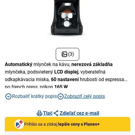
(3)
Automatický
mlynček na kávu,
nerezová základňa
mlynčeka, podsvietený
LCD displej
, vyberateľná
odkapkávacia miska,
60 nastavení
hrubosti od espressa
po french press, príkon
165 W
.
Rozbaliť krátky popis
Zobraziť celý popis
Tlač
Zdieľať cez e-mail
Prihlás sa a získaj
lepšie ceny s Planeo+