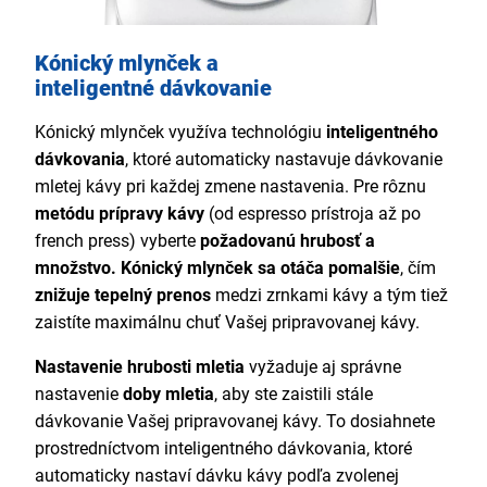
Kónický mlynček a
inteligentné dávkovanie
Kónický mlynček využíva technológiu
inteligentného
dávkovania
, ktoré automaticky nastavuje dávkovanie
mletej kávy pri každej zmene nastavenia. Pre rôznu
metódu prípravy kávy
(od espresso prístroja až po
french press) vyberte
požadovanú hrubosť a
množstvo.
Kónický mlynček sa otáča pomalšie
, čím
znižuje tepelný prenos
medzi zrnkami kávy a tým tiež
zaistíte maximálnu chuť Vašej pripravovanej kávy.
Nastavenie hrubosti mletia
vyžaduje aj správne
nastavenie
doby mletia
, aby ste zaistili stále
dávkovanie Vašej pripravovanej kávy. To dosiahnete
prostredníctvom inteligentného dávkovania, ktoré
automaticky nastaví dávku kávy podľa zvolenej