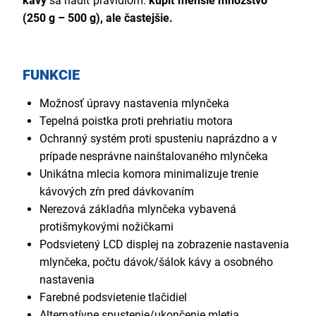
kávy
sa riadiť pravidlom:
kúpiť menšie množstvo
(250 g – 500 g), ale častejšie.
FUNKCIE
Možnosť úpravy nastavenia mlynčeka
Tepelná poistka proti prehriatiu motora
Ochranný systém proti spusteniu naprázdno a v
prípade nesprávne nainštalovaného mlynčeka
Unikátna mlecia komora minimalizuje trenie
kávových zŕn pred dávkovaním
Nerezová základňa mlynčeka vybavená
protišmykovými nožičkami
Podsvietený LCD displej na zobrazenie nastavenia
mlynčeka, počtu dávok/šálok kávy a osobného
nastavenia
Farebné podsvietenie tlačidiel
Alternatívne spustenie/ukončenie mletia