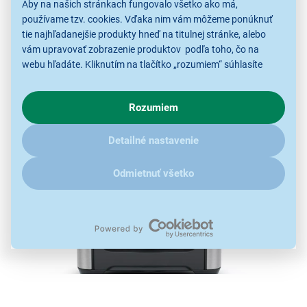
Aby na našich stránkach fungovalo všetko ako má,
nastavenia hrubosti mletia, aby ste dosiahli
používame tzv. cookies. Vďaka nim vám môžeme ponúknuť
maximálnej arómy a chuti. Mlynček na kávu je
tie najhľadanejšie produkty hneď na titulnej stránke, alebo
vybavený 60 rôznymi nastaveniami
hrubosti mletia, z
vám upravovať zobrazenie produktov podľa toho, čo na
webu hľadáte. Kliknutím na tlačítko „rozumiem“ súhlasíte
ktorých si podľa druhu pripravovanej kávy môžete
s využívaním cookies pre analytické účely a predaním údajov
vybrať to správne nastavenie.
o chovaní na webe pre zobrazovaní cielených reklám.
Rozumiem
V prípade že vás zaujímajú detaily, ako u nás s cookies a
ďalšími údaji pracujeme, kliknite
sem
.
Detailné nastavenie
Odmietnuť všetko