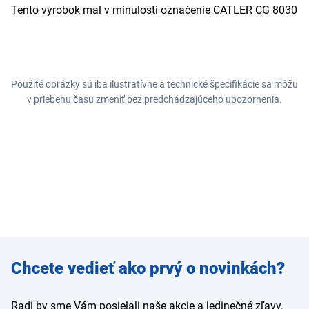
Tento výrobok mal v minulosti označenie CATLER CG 8030
Použité obrázky sú iba ilustratívne a technické špecifikácie sa môžu
v priebehu času zmeniť bez predchádzajúceho upozornenia.
Zadajte
Chcete vedieť ako prvý o novinkách?
e-mail
Radi by sme Vám posielali naše akcie a jedinečné zľavy.