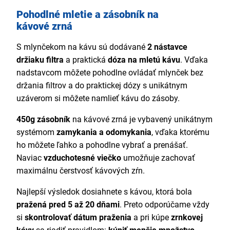
Pohodlné mletie a zásobník na
kávové zrná
S mlynčekom na kávu sú dodávané
2 nástavce
držiaku filtra
a praktická
dóza na mletú kávu
. Vďaka
nadstavcom môžete pohodlne ovládať mlynček bez
držania filtrov a do praktickej dózy s unikátnym
uzáverom si môžete namlieť kávu do zásoby.
450g zásobník
na kávové zrná je vybavený unikátnym
systémom
zamykania a odomykania
, vďaka ktorému
ho môžete ľahko a pohodlne vybrať a prenášať.
Naviac
vzduchotesné viečko
umožňuje zachovať
maximálnu čerstvosť kávových zŕn.
Najlepší výsledok dosiahnete s kávou, ktorá bola
pražená pred 5 až 20 dňami
. Preto odporúčame vždy
si
skontrolovať dátum praženia
a pri kúpe
zrnkovej