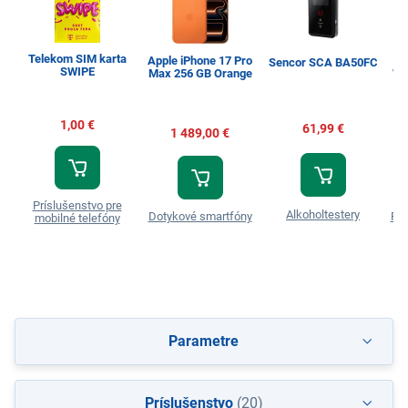
Telekom SIM karta
Apple iPhone 17 Pro
Sencor SCA BA50FC
SWIPE
Max 256 GB Orange
WW
1,00 €
61,99 €
1 489,00 €
Príslušenstvo pre
Alkoholtestery
Dotykové smartfóny
Prá
mobilné telefóny
Parametre
Príslušenstvo
(20)