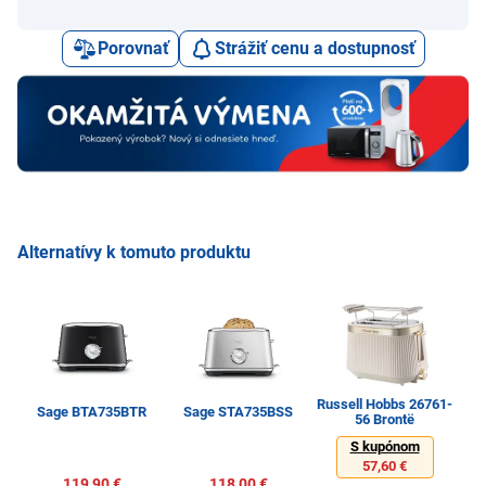
Porovnať
Strážiť cenu a dostupnosť
Alternatívy k tomuto produktu
Russell Hobbs 26761-
B
Sage BTA735BTR
Sage STA735BSS
56 Brontë
S kupónom
57,60 €
119,90 €
118,00 €