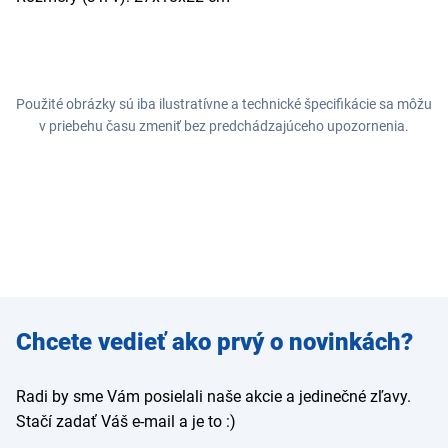
Použité obrázky sú iba ilustratívne a technické špecifikácie sa môžu
v priebehu času zmeniť bez predchádzajúceho upozornenia.
Zadajte
Chcete vedieť ako prvý o novinkách?
e-mail
Radi by sme Vám posielali naše akcie a jedinečné zľavy.
Stačí zadať Váš e-mail a je to :)