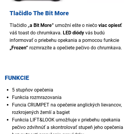
Tlačidlo The Bit More
Tlačidlo „
a Bit More“
umožní ešte o niečo
viac opiesť
váš toast do chrumkava.
LED diódy
vás budú
informovať o priebehu opekania a pomocou funkcie
„Frozen“
rozmrazíte a opečiete pečivo do chrumkava.
FUNKCIE
5 stupňov opečenia
Funkcia rozmrazovania
Funcia CRUMPET na opečenie anglických lievancov,
rozkrojených žemlí a bagiet
Funkcia LIFT&LOOK umožňuje v priebehu opekania
pečivo zdvihnúť a skontrolovať stupeň jeho opečenia