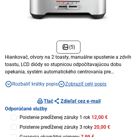
(5)
Hiankovač, otvory na 2 toasty, manuálne spustenie a zdvih
toastu, LCD diódy so stupnicou odpočítavajúcou dobu
opekania, systém automatického centrovania pre
rovnomerné opečenie, priestor na uloženie sieťového kábla
Rozbaliť krátky popis
Zobraziť celý popis
Tlač
Zdieľať cez e-mail
Odporúčané služby
Poistenie predĺženej záruky 1 rok
12,00 €
Poistenie predĺženej záruky 3 roky
20,00 €
Garancia okamžitej výmeny
7,99 €