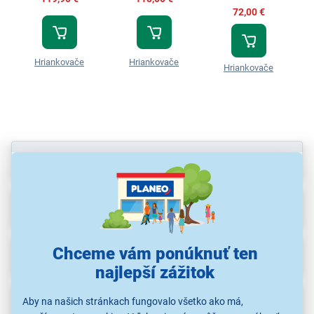
72,00 €
Hriankovače
Hriankovače
Hriankovače
Parametre
Recenzie
(2)
Chceme vám ponúknuť ten
Na stiahnutie
(1)
najlepší zážitok
Popis
Aby na našich stránkach fungovalo všetko ako má,