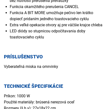
bez nutnosti prerušenia prevádzky
Funkcia okamžitého prerušenia CANCEL
Funkcia A BIT MORE umožňuje pečivo len krátko
dopiecť pridaním jedného toastovacieho cyklu
Extra veľké opekacie otvory aj pre väčšie krajce chleba
LED diódy so stupnicou odpočítavania doby
toastovacieho cyklu
PRÍSLUŠENSTVO
Vyberateľná miska na omrvinky
TECHNICKÉ ŠPECIFIKÁCIE
Príkon: 1000 W
Použité materiály: brúsená nerezová oceľ
Rozmery (š h v): 27x18x22 cm