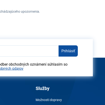
redchádzajúceho upozornenia.
Prihlásiť
odber obchodných oznámení súhlasím so
obných údajov
Služby
Možnosti dopravy