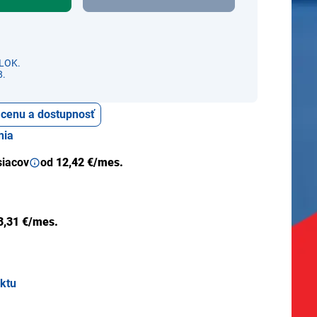
LOK.
8.
ť cenu a dostupnosť
nia
siacov
od
12,42 €/mes.
3,31 €/mes.
uktu