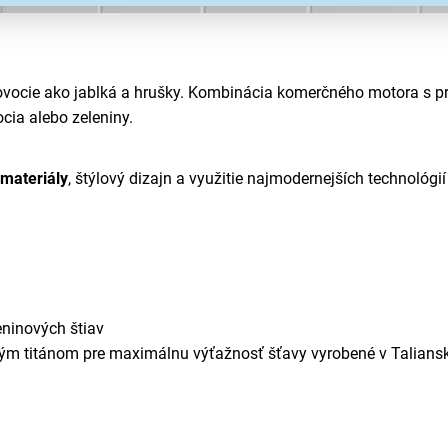
ovocie ako jablká a hrušky. Kombinácia komerčného motora s 
cia alebo zeleniny.
 materiály
, štýlový dizajn a využitie najmodernejších technoló
eninových štiav
eným titánom pre maximálnu výťažnosť šťavy vyrobené v Talians