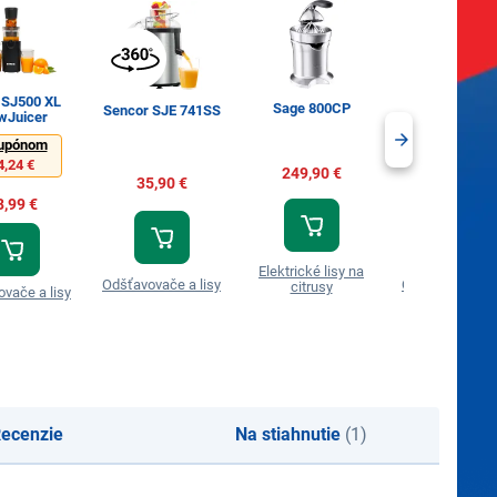
 SJ500 XL
Sage 800CP
Sencor SJE 741SS
Catler JS 80
wJuicer
upónom
4,24 €
249,90 €
35,90 €
219,00 €
8,99 €
Elektrické lisy na
Odšťavovače a lisy
Odšťavovače a 
citrusy
vače a lisy
ecenzie
Na stiahnutie
(1)