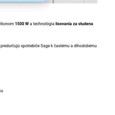
príkonom
1500 W
a technológia
lisovania za studena
gií predurčujú spotrebiče Sage k častému a dlhodobému
ku