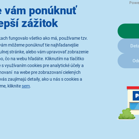
 vám ponúknuť
epší zážitok
kach fungovalo všetko ako má, používame tzv.
vám môžeme ponúknuť tie najhľadanejšie
Deta
ulnej stránke, alebo vám upravovať zobrazenie
, čo na webu hľadáte. Kliknutím na tlačítko
Od
 s využívaním cookies pre analytické účely a
hovaní na webe pre zobrazovaní cielených
vás zaujímajú detaily, ako u nás s cookies a
me, kliknite
sem
.