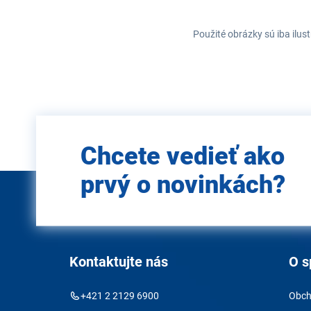
Použité obrázky sú iba ilus
Zadajte
Chcete vedieť ako
e-mail
prvý o novinkách?
Kontaktujte nás
O s
+421 2 2129 6900
Obch