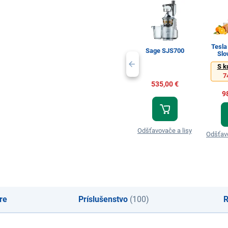
Tesla
Sage SJS700
Slo
S k
7
535,00 €
9
Odšťavovače a lisy
Odšťavo
re
Príslušenstvo
(100)
R