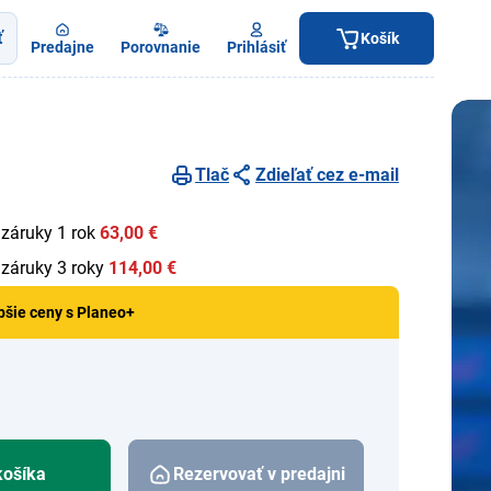
ť
Košík
Predajne
Porovnanie
Prihlásiť
Tlač
Zdieľať cez e-mail
 záruky 1 rok
63,00 €
 záruky 3 roky
114,00 €
pšie ceny s Planeo+
košíka
Rezervovať v predajni