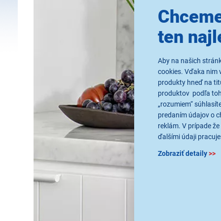
Chceme
ten najl
Aby na našich strán
cookies. Vďaka nim 
produkty hneď na tit
produktov podľa toho
„rozumiem“ súhlasíte
predaním údajov o c
reklám. V prípade že 
ďalšími údaji pracuje
Zobraziť detaily
>>