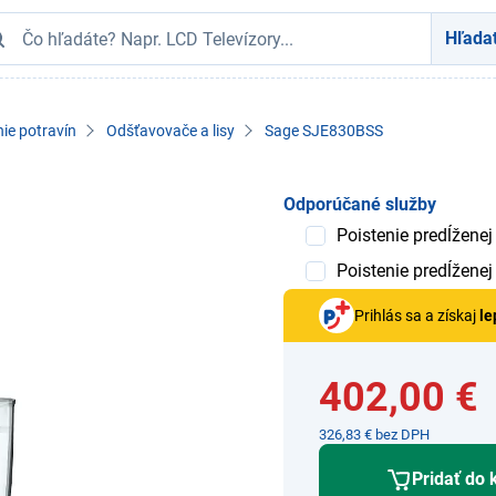
Hľada
ie potravín
Odšťavovače a lisy
Sage SJE830BSS
Odporúčané služby
Poistenie predĺženej
Poistenie predĺženej
Prihlás sa a získaj
le
402,00 €
326,83 € bez DPH
Pridať do 