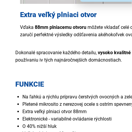
Extra veľký plniaci otvor
Vďaka
88mm plniacemu otvoru
môžete vkladať celé 
zaručí perfektné výsledky odšťavenia akéhokoľvek ovo
Dokonalé spracovanie každého detailu,
vysoko kvalitné
používaniu iv tých najnáročnejších domácnostiach.
FUNKCIE
Na ľahkú a rýchlu prípravu čerstvých ovocných a zel
Pletené mikrosito z nerezovej ocele s ostrím spevn
Extra veľký plniaci otvor 88mm
Elektronické - variabilné ovládanie rýchlosti
O 40% nižší hluk