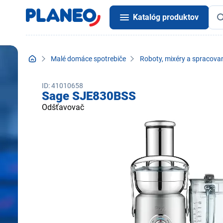
Katalóg produktov
Malé domáce spotrebiče
Roboty, mixéry a spracovan
ID: 41010658
Sage SJE830BSS
Odšťavovač