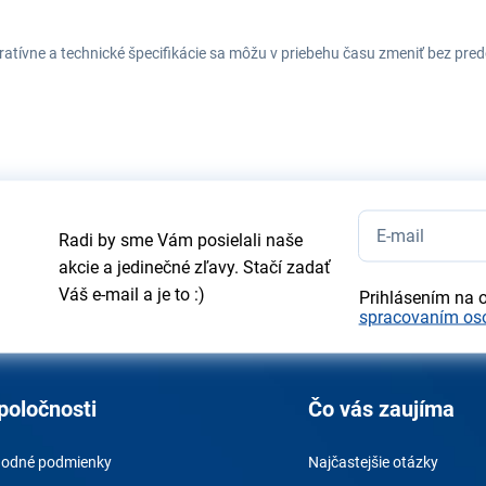
tratívne a technické špecifikácie sa môžu v priebehu času zmeniť bez p
Radi by sme Vám posielali naše
akcie a jedinečné zľavy. Stačí zadať
Váš e-mail a je to :)
Prihlásením na 
spracovaním os
poločnosti
Čo vás zaujíma
odné podmienky
Najčastejšie otázky