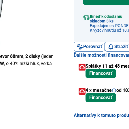
Ihneď k odoslaniu
skladom 3 ks
Expedujeme v PONDE
K vyzdvihnutiu už 10.
Porovnať
Stráži
Ďalšie možnosti financova
otvor 88mm
,
2 disky
(jeden
 W
, o 40% nižší hluk, veľká
Splátky 11 až 48 me
Financovať
4 x mesačne
od
10
Financovať
Alternatívy k tomuto prod