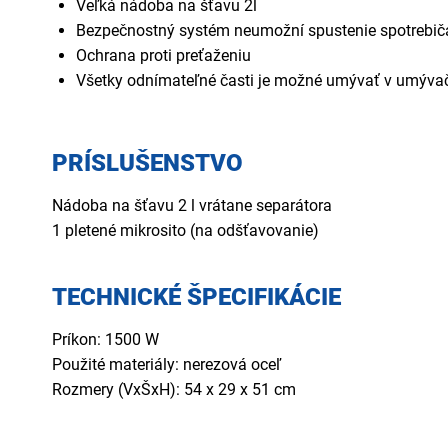
Veľká nádoba na šťavu 2l
Bezpečnostný systém neumožní spustenie spotrebiča,
Ochrana proti preťaženiu
Všetky odnímateľné časti je možné umývať v umývač
PRÍSLUŠENSTVO
Nádoba na šťavu 2 l vrátane separátora
1 pletené mikrosito (na odšťavovanie)
TECHNICKÉ ŠPECIFIKÁCIE
Príkon: 1500 W
Použité materiály: nerezová oceľ
Rozmery (VxŠxH): 54 x 29 x 51 cm