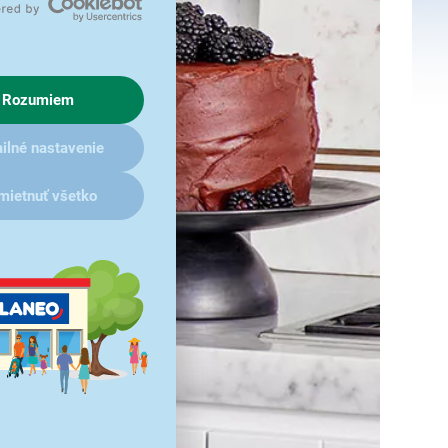
Rozumiem
ilné nastavenie
mietnuť všetko