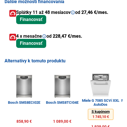
Ďalšie možnosti financovania
Splátky 11 až 48 mesiacov
od
27,46 €/mes.
Financovať
4 x mesačne
od
228,47 €/mes.
Financovať
Alternatívy k tomuto produktu
Miele G 7085 SCVi XXL
Mie
Bosch SMS8ECI02E
Bosch SMS8TCI04E
AutoDos
S kupónom
1 745,10 €
858,90 €
1 089,00 €
1 939,00 €