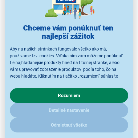
Chceme vám ponúknuť ten
najlepší zážitok
Aby na našich stránkach fungovalo všetko ako má,
používame tzv. cookies. Vďaka nim vám môžeme ponúknuť
tie najhľadanejšie produkty hneď na titulnej stránke, alebo
vám upravovať zobrazenie produktov podľa toho, čo na
webu hľadáte. Kliknutím na tlačítko „rozumiem“ súhlasíte
s využívaním cookies pre analytické účely a predaním údajov
o chovaní na webe pre zobrazovaní cielených reklám.
Dezinfikujte vnútro umývačky
Rozumiem
V prípade že vás zaujímajú detaily, ako u nás s cookies a
ďalšími údaji pracujeme, kliknite
sem
.
Udržujte interiér vašej umývačky riadu Samsung
Detailné nastavenie
DW60A8070US/EO
hygienicky čistý
s ekologickou
funkciou Self Clean, ktorá sa spustí stlačením
Odmietnuť všetko
jediného gombíka. Odstraňuje nečistoty a baktérie
spôsobujúce zápach
použitím obyčajnej vody
, takže