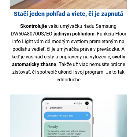
Stačí jeden pohľad a viete, či je zapnutá
Skontrolujte
vašu umývačku riadu Samsung
DW60A8070US/EO
jediným pohľadom
. Funkcia Floor
Info Light vám dá modrým svetlom premietaným na
podlahu vedieť, či je umývačka práve v prevádzke. A
keď je váš riad čistý a pripravený na vyloženie,
svetlo
automaticky zhasne
. Takže už viac nemusíte prácne
zisťovať, či spotrebič ukončil svoj program. Je to tak
jednoduché!