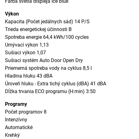
Farba svetla displeja Ice blue
Výkon
Kapacita (Počet jedálnych sád) 14 P/S
Trieda energetickej účinnosti B
Spotreba energie 64,4 kWh/100 cycles
Umývací výkon 1,13
Sušiaci výkon 1,07
Sušiaci systém Auto Door Open Dry
Priemerná spotreba vody na cyklus 8,5 l
Hladina hluku 43 dBA
Úroveň hluku - Extra tichý cyklus (dBA) 41 dBA
Dĺžka trvania ECO programu (H:min) 3:50
Programy
Počet programov 8
Intenzívny
Automatické
Krehký