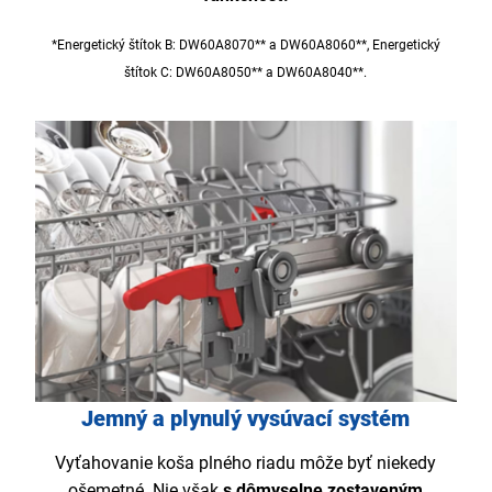
*Energetický štítok B: DW60A8070** a DW60A8060**, Energetický
štítok C: DW60A8050** a DW60A8040**.
Jemný a plynulý vysúvací systém
Vyťahovanie koša plného riadu môže byť niekedy
ošemetné. Nie však
s dômyselne zostaveným