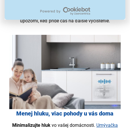
nebudete potrebovať žiadne zdraviu škodlivé čistiace
prostriedky s chemickým zložením. Navyše vás sama
upozorní, keď príde čas na ďalšie vyčistenie.
Menej hluku, viac pohody u vás doma
Minimalizujte hluk
vo vašej domácnosti.
Umývačka