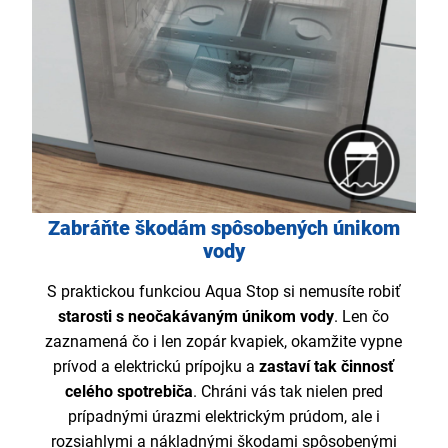
Zabráňte škodám spôsobených únikom
vody
S praktickou funkciou Aqua Stop si nemusíte robiť
starosti s neočakávaným únikom vody
. Len čo
zaznamená čo i len zopár kvapiek, okamžite vypne
prívod a elektrickú prípojku a
zastaví tak činnosť
celého spotrebiča
. Chráni vás tak nielen pred
prípadnými úrazmi elektrickým prúdom, ale i
rozsiahlymi a nákladnými škodami spôsobenými