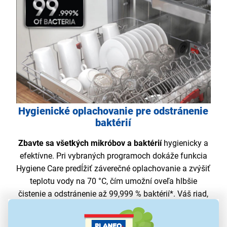
Hygienické oplachovanie pre odstránenie
baktérií
Zbavte sa všetkých mikróbov a baktérií
hygienicky a
efektívne. Pri vybraných programoch dokáže funkcia
Hygiene Care predĺžiť záverečné oplachovanie a zvýšiť
teplotu vody na 70 °C, čím umožní oveľa hlbšie
čistenie a odstránenie až 99,999 % baktérií*. Váš riad,
príbory i ostatné kuchynské nádoby tak budú
maximálne čisté
a pripravené na ďalšie použitie.