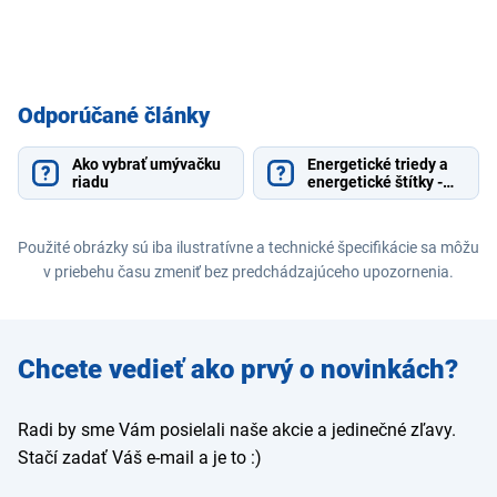
Odporúčané články
Ako vybrať umývačku
Energetické triedy a
riadu
energetické štítky -
vysvetlenie
Použité obrázky sú iba ilustratívne a technické špecifikácie sa môžu
v priebehu času zmeniť bez predchádzajúceho upozornenia.
Zadajte
Chcete vedieť ako prvý o novinkách?
e-mail
Radi by sme Vám posielali naše akcie a jedinečné zľavy.
Stačí zadať Váš e-mail a je to :)