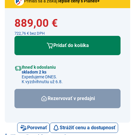
Prihlás sa a získaj
lepšie ceny s Planeo+
889,00 €
722,76 € bez DPH
Pridať do košíka
Ihneď k odoslaniu
skladom 2 ks
Expedujeme DNES.
K vyzdvihnutiu už 6.8.
Rezervovať v predajni
Porovnať
Strážiť cenu a dostupnosť