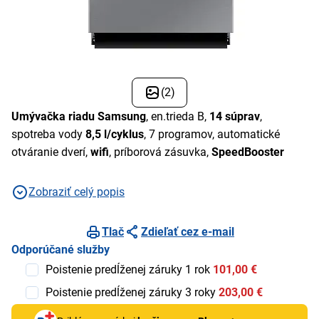
(2)
Umývačka riadu Samsung
, en.trieda B,
14 súprav
,
spotreba vody
8,5 l/cyklus
, 7 programov, automatické
otváranie dverí,
wifi
, príborová zásuvka,
SpeedBooster
Zobraziť celý popis
Tlač
Zdieľať cez e-mail
Odporúčané služby
Poistenie predĺženej záruky 1 rok
101,00 €
Poistenie predĺženej záruky 3 roky
203,00 €