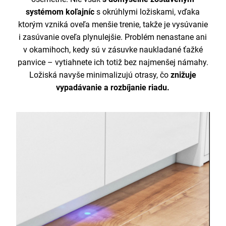
systémom koľajníc
s okrúhlymi ložiskami, vďaka
ktorým vzniká oveľa menšie trenie, takže je vysúvanie
i zasúvanie oveľa plynulejšie. Problém nenastane ani
v okamihoch, kedy sú v zásuvke naukladané ťažké
panvice – vytiahnete ich totiž bez najmenšej námahy.
Ložiská navyše minimalizujú otrasy, čo
znižuje
vypadávanie a rozbíjanie riadu.