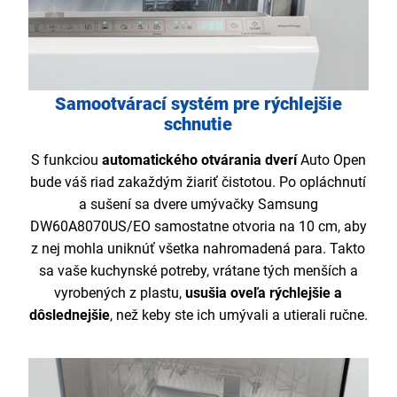
Samootvárací systém pre rýchlejšie
schnutie
S funkciou
automatického otvárania dverí
Auto Open
bude váš riad zakaždým žiariť čistotou. Po opláchnutí
a sušení sa dvere umývačky Samsung
DW60A8070US/EO samostatne otvoria na 10 cm, aby
z nej mohla uniknúť všetka nahromadená para. Takto
sa vaše kuchynské potreby, vrátane tých menších a
vyrobených z plastu,
usušia oveľa rýchlejšie a
dôslednejšie
, než keby ste ich umývali a utierali ručne.