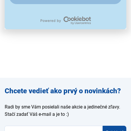
Použité obrázky sú iba ilustratívne a technické špecifikácie sa môžu
v priebehu času zmeniť bez predchádzajúceho upozornenia.
Zadajte
Chcete vedieť ako prvý o novinkách?
e-mail
Radi by sme Vám posielali naše akcie a jedinečné zľavy.
Stačí zadať Váš e-mail a je to :)