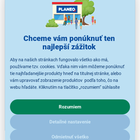
Chceme vám ponúknuť ten
4,7
76x
najlepší zážitok
Samsung Galaxy A55 5G 8/128GB Violet
Smartphone Samsung, Exynos 1380/8 jadrový, RAM 8GB, úložisko
Aby na našich stránkach fungovalo všetko ako má,
128GB, display 6,6", 2340 × 1080 px, zadný/predný fotoaparát
50/32MPx, 5G, Gorilla Glass
používame tzv. cookies. Vďaka nim vám môžeme ponúknuť
tie najhľadanejšie produkty hneď na titulnej stránke, alebo
K vyzdvihnutiu do 15 minút
vám upravovať zobrazenie produktov podľa toho, čo na
v 1 predajni
webu hľadáte. Kliknutím na tlačítko „rozumiem“ súhlasíte
s využívaním cookies pre analytické účely a predaním údajov
o chovaní na webe pre zobrazovaní cielených reklám.
Rozumiem
V prípade že vás zaujímajú detaily, ako u nás s cookies a
ďalšími údaji pracujeme, kliknite
sem
.
479,00 €
Detailné nastavenie
Odmietnuť všetko