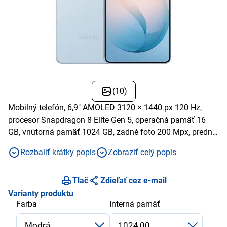
(10)
Mobilný telefón, 6,9" AMOLED 3120 × 1440 px 120 Hz,
procesor Snapdragon 8 Elite Gen 5, operačná pamäť 16
GB, vnútorná pamäť 1024 GB, zadné foto 200 Mpx, predné
foto 12 Mpx, Nano SIM, batérie 5000 mAh, modrá
Rozbaliť krátky popis
Zobraziť celý popis
Tlač
Zdieľať cez e-mail
Varianty produktu
Farba
Interná pamäť