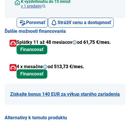
K vyzdvihnutiu do 15 minút
v 1 predajni
Porovnať
Strážiť cenu a dostupnosť
Ďalšie možnosti financovania
Splátky 11 až 48 mesiacov
od
61,75 €/mes.
Financovať
4 x mesačne
od
513,73 €/mes.
Financovať
Získajte bonus 140 EUR za výkup starého zariadenia
Alternatívy k tomuto produktu