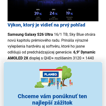
Výkon, ktorý je vidieť na prvý pohľad
Samsung Galaxy S26 Ultra
16/1 TB, Sky Blue otvára
novú kapitolu prémiového radu. Prináša výrazné
vylepšenia hardvéru aj softvéru, ktoré ho jasne
odlišujú od predchádzajúcej generácie.
6,9" Dynamic
AMOLED 2X
displej s QHD+ rozlíšením 3120 × 1440
ponúka plynulý obraz, prirodzené farby a jemné
detaily vďaka
technológii mDNIe
. Najvýkonnejší
procesor
Snapdragon 8 Elite Gen 5
pre multitasking
a graficky náročné hry zaistí stabilný výkon a hladké
víťazstvá. Vďaka procesoru a vylepšenej odparovacej
komore bude chladiaci systém efektívnejší ako
Chceme vám ponúknuť ten
kedykoľvek predtým, a to aj počas tých
najlepší zážitok
najnáročnejších hier. V spojení s 16GB operačnou