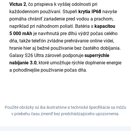
Victus 2
, čo prispieva k vyššej odolnosti pri
každodennom používaní. Stupeň
krytia IP68
navyše
pomáha chrániť zariadenie pred vodou a prachom,
napríklad pri náhodnom poliatí. Batéria s
kapacitou
5 000 mAh
je navrhnutá pre dlhú výdrž počas celého
dňa, takže telefón zvládne prehrávanie online videí,
hranie hier aj bežné používanie bez častého dobíjania.
Galaxy S26 Ultra zároveň podporuje
superrýchle
nabíjanie 3.0
, ktoré umožňuje rýchle doplnenie energie
a pohodlnejšie používanie počas dňa.
Použité obrázky sú iba ilustratívne a technické špecifikácie sa môžu
v priebehu času zmeniť bez predchádzajúceho upozornenia.