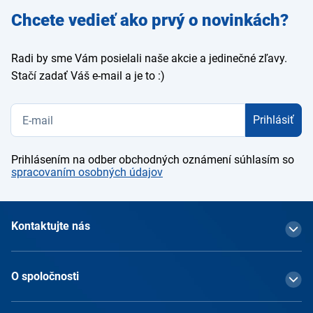
Zadajte
Chcete vedieť ako prvý o novinkách?
e-mail
Radi by sme Vám posielali naše akcie a jedinečné zľavy.
Stačí zadať Váš e-mail a je to :)
Prihlásiť
Prihlásením na odber obchodných oznámení súhlasím so
spracovaním osobných údajov
Kontaktujte nás
O spoločnosti