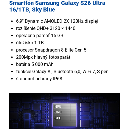
Smartfón Samsung Galaxy S26 Ultra
16/1TB, Sky Blue
6,9" Dynamic AMOLED 2X 120Hz displej
rozlíšenie QHD+ 3120 × 1440
operačná pamäť 16 GB
úložisko 1 TB
procesor Snapdragon 8 Elite Gen 5
200Mpx hlavný fotoaparát
batéria 5 000 mAh
funkcie Galaxy AI, Bluetooth 6,0, WiFi 7, S pen
štandard ochrany IP68