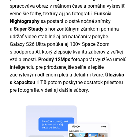
spracováva obraz v reálnom čase a pomáha vykresliť
vernejšie farby, textúry aj jas fotografií.
Funkcia
Nightography
sa postará o ostré nočné snímky
a
Super Steady
s horizontálnym zámkom pomáha
udržať video stabilné aj pri natáčaní v pohybe.
Galaxy S26 Ultra ponúka aj 100× Space Zoom
s podporou AI, ktorý zlepšuje kvalitu záberov z veľkej
vzdialenosti.
Predný 12Mpx
fotoaparát využíva umelú
inteligenciu pre prirodzenejšie selfie s lepšie
zachyteným odtieňom pleti a detailmi tváre.
Úložisko
s kapacitou 1 TB
potom poskytne dostatok priestoru
pre fotografie, videá aj ďalšie súbory.