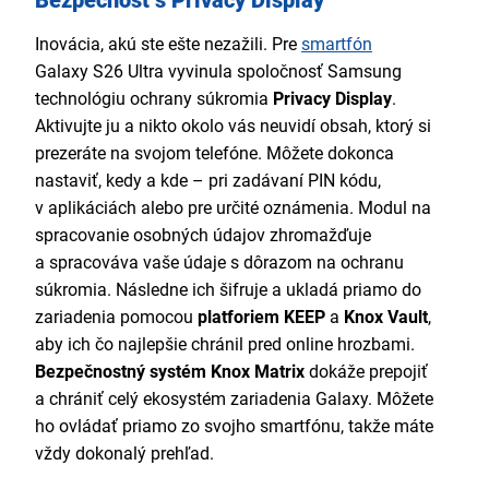
Bezpečnosť s Privacy Display
Inovácia, akú ste ešte nezažili. Pre
smartfón
Galaxy S26 Ultra vyvinula spoločnosť Samsung
technológiu ochrany súkromia
Privacy Display
.
Aktivujte ju a nikto okolo vás neuvidí obsah, ktorý si
prezeráte na svojom telefóne. Môžete dokonca
nastaviť, kedy a kde – pri zadávaní PIN kódu,
v aplikáciách alebo pre určité oznámenia. Modul na
spracovanie osobných údajov zhromažďuje
a spracováva vaše údaje s dôrazom na ochranu
súkromia. Následne ich šifruje a ukladá priamo do
zariadenia pomocou
platforiem KEEP
a
Knox Vault
,
aby ich čo najlepšie chránil pred online hrozbami.
Bezpečnostný systém Knox Matrix
dokáže prepojiť
a chrániť celý ekosystém zariadenia Galaxy. Môžete
ho ovládať priamo zo svojho smartfónu, takže máte
vždy dokonalý prehľad.