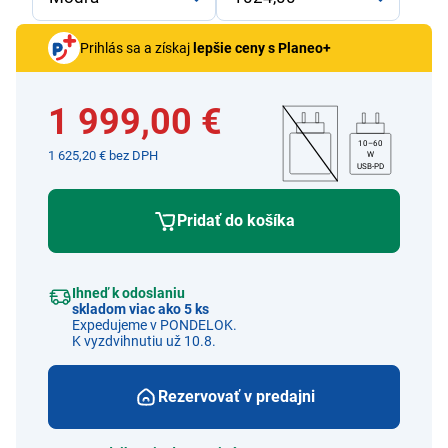
Prihlás sa a získaj
lepšie ceny s Planeo+
1 999,00 €
10–60
1 625,20 € bez DPH
W
USB-PD
Pridať do košíka
Ihneď k odoslaniu
skladom viac ako 5 ks
Expedujeme v PONDELOK.
K vyzdvihnutiu už 10.8.
Rezervovať v predajni