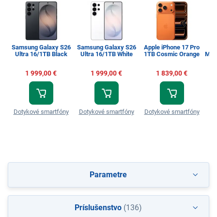
Samsung Galaxy S26
Samsung Galaxy S26
Apple iPhone 17 Pro
Ap
Ultra 16/1TB Black
Ultra 16/1TB White
1TB Cosmic Orange
Max 
1 999,00 €
1 999,00 €
1 839,00 €
Dotykové smartfóny
Dotykové smartfóny
Dotykové smartfóny
Do
Parametre
Príslušenstvo
(136)