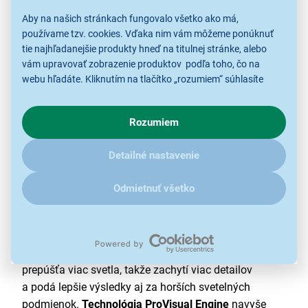
pamäťou tak
smartfón
spoľahlivo zvláda plynulý
Aby na našich stránkach fungovalo všetko ako má,
multitasking aj prácu vo viacerých oknách súčasne.
používame tzv. cookies. Vďaka nim vám môžeme ponúknuť
tie najhľadanejšie produkty hneď na titulnej stránke, alebo
vám upravovať zobrazenie produktov podľa toho, čo na
webu hľadáte. Kliknutím na tlačítko „rozumiem“ súhlasíte
s využívaním cookies pre analytické účely a predaním údajov
o chovaní na webe pre zobrazovaní cielených reklám.
Rozumiem
V prípade že vás zaujímajú detaily, ako u nás s cookies a
ďalšími údaji pracujeme, kliknite
sem
.
Detailné nastavenie
Odmietnuť všetko
Čisté a jasné snímky aj po západe slnka
Širokouhlý
200Mpx fotoaparát
so širšou clonou
prepúšťa viac svetla, takže zachytí viac detailov
a podá lepšie výsledky aj za horších svetelných
podmienok.
Technológia ProVisual Engine
navyše