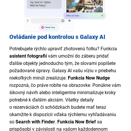
Ovládanie pod kontrolou s Galaxy AI
Potrebujete rýchlo upraviť zhotovenú fotku? Funkcia
asistent fotografií
vám umožní do záberu pridať
ďalšie objekty jednoducho tým, že slovami popíšete
požadované úpravy. Galaxy AI vašu víziu v priebehu
niekoľkých minút zrealizuje.
Funkcia Now Nudge
rozpozná, čo práve robíte na obrazovke. Ponúkne vám
šikovný návrh alebo inteligentne minimalizuje kroky
potrebné k ďalším akciám. Všetky detaily
o rezerváciách či schôdzkach budete mať teraz
okamžite k dispozícii vďaka rýchlemu vyhľadávaniu
so
Search with Finder
.
Funkcia Now Brief
sa
prispôsobí v závislosti na vašom každodennom