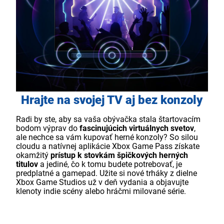
Hrajte na svojej TV aj bez konzoly
Radi by ste, aby sa vaša obývačka stala štartovacím
bodom výprav do
fascinujúcich virtuálnych svetov
,
ale nechce sa vám kupovať herné konzoly? So silou
cloudu a natívnej aplikácie Xbox Game Pass získate
okamžitý
prístup k stovkám špičkových herných
titulov
a jediné, čo k tomu budete potrebovať, je
predplatné a gamepad. Užite si nové trháky z dielne
Xbox Game Studios už v deň vydania a objavujte
klenoty indie scény alebo hráčmi milované série.