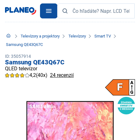
Televízory a projektory
Televízory
Smart TV
Samsung QE43Q67C
ID: 35057914
Samsung QE43Q67C
QLED televízor
4,2
(40x)
24 recenzií