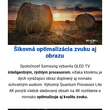
Šikovná optimalizácia zvuku aj
obrazu
Spoločnosť Samsung vybavila QLED TV
inteligentným, rýchlym procesorom
, vďaka ktorému je
dych vyrážajúci obraz doplnený aj rovnako
úchvatným audiom. Výkonný Quantum Processor Lite
4K povýši všetok sledovaný obsah na 4K rozlíšenie a
rovnako
optimalizuje aj kvalitu zvuku.