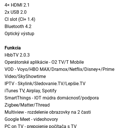
4× HDMI 2.1
2x USB 2.0
CI slot (CI+ 1.4)
Bluetooth 4.2
Optický výstup
Funkcia
HbbTV 2.0.3
Operátorské aplikácie - O2 TV/T Mobile
VOD - Voyo/HBO MAX/Dramox/Netflix/Disney+/Prime
Video/SkyShowtime
IPTV - Skylink/Sledovanie.TV/Lepšie.TV
iTunes TV, Airplay, Spotify
SmartThings - IOT múdra domácnosť/podpora
Zigbee/Matter/Thread
Multiview - rozdelenie obrazovky na 2 časti
Google Meet - videohovory
PC on TV - prepojenie počítača s TV