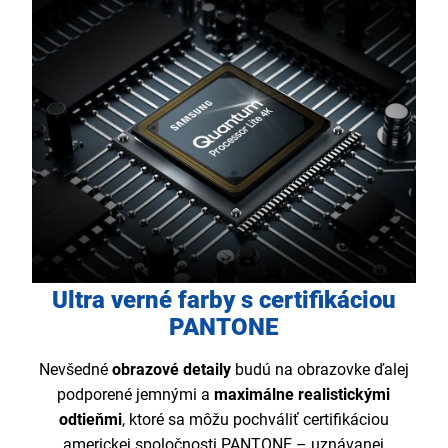
Ultra verné farby s certifikáciou
PANTONE
Nevšedné
obrazové detaily
budú na obrazovke ďalej
podporené jemnými a
maximálne realistickými
odtieňmi
, ktoré sa môžu pochváliť certifikáciou
americkej spoločnosti PANTONE – uznávanej