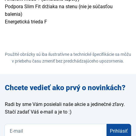
Podpora Slim Fit držiaka na stenu (nie je súčasťou
balenia)
Energetická trieda F
Použité obrázky sú iba ilustratívne a technické špecifikácie sa môžu
v priebehu času zmeniť bez predchádzajúceho upozornenia.
Zadajte
Chcete vedieť ako prvý o novinkách?
e-mail
Radi by sme Vám posielali naše akcie a jedinečné zľavy.
Stačí zadať Váš e-mail a je to :)
Prihlásiť