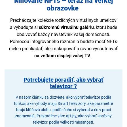
Milované NFTs – teraz na veľkej
obrazovke
Prechádzajte kolekcie rozličných virtuálnych umelcov
a vybudujte si
súkromnú virtuálnu galériu
, ktorú bude
obdivovať každý návštevník vašej domácnosti.
Pomocou integrovaného rozhrania budete môcť NFTs
nielen prehliadať, ale i nakupovať a rovno vychutnávať
na veľkom displeji vašej TV
.
Potrebujete poradiť, ako vybrať
televízor ?
V našom článku sa dozviete, ako vybrať televízor podľa
funkcií, aké výhody majú Smart televízory, aké parametre
hrajú kľúčovú úlohu, podľa čoho si vyberať a čo v praxi
znamenajú. Prezradíme vám aj tipy, ako vybrať správny
televízor, podľa veľkosti miestnosti.