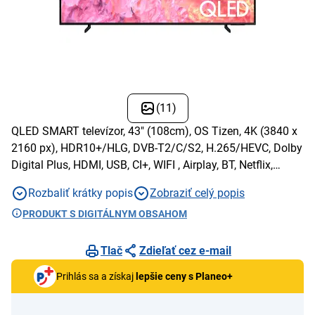
(11)
QLED SMART televízor, 43" (108cm), OS Tizen, 4K (3840 x
2160 px), HDR10+/HLG, DVB-T2/C/S2, H.265/HEVC, Dolby
Digital Plus, HDMI, USB, CI+, WIFI , Airplay, BT, Netflix,
Disney+, O2TV
Rozbaliť krátky popis
Zobraziť celý popis
PRODUKT S DIGITÁLNYM OBSAHOM
Tlač
Zdieľať cez e-mail
Prihlás sa a získaj
lepšie ceny s Planeo+