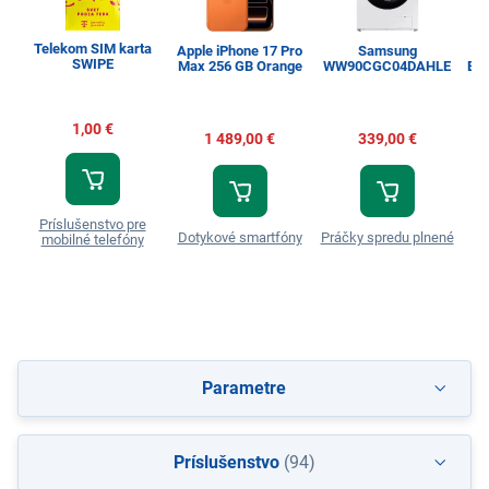
Telekom SIM karta
Apple iPhone 17 Pro
Samsung
SWIPE
Max 256 GB Orange
WW90CGC04DAHLE
Esp
1,00 €
1 489,00 €
339,00 €
Príslušenstvo pre
Dotykové smartfóny
Práčky spredu plnené
T
mobilné telefóny
Parametre
Príslušenstvo
(94)