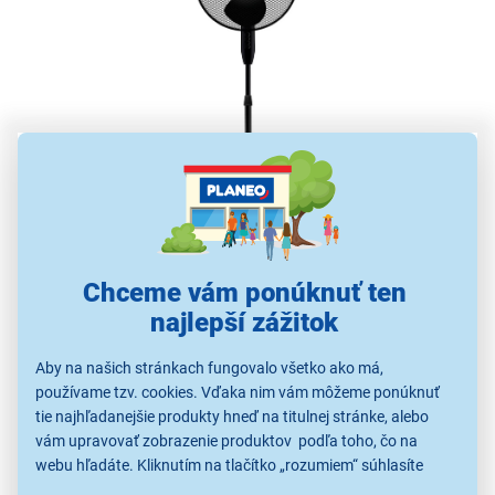
Účinný a pohodlný ventilátor
Je spoľahlivým a účinným spoločníkom na chladenie
Chceme vám ponúknuť ten
v každom dome alebo kancelárii. S tromi rýchlosťami
najlepší zážitok
vám poskytuje možnosť prispôsobiť
intenzitu
ventilácie
podľa vašich potrieb a okolností. Jeho
Aby na našich stránkach fungovalo všetko ako má,
priemer lopatiek
40 cm zabezpečuje
dostatočný
používame tzv. cookies. Vďaka nim vám môžeme ponúknuť
prietok
vzduchu aj v väčších miestnostiach, čím
tie najhľadanejšie produkty hneď na titulnej stránke, alebo
vytvára príjemné a
osviežujúce prostredie
.
vám upravovať zobrazenie produktov podľa toho, čo na
webu hľadáte. Kliknutím na tlačítko „rozumiem“ súhlasíte
s využívaním cookies pre analytické účely a predaním údajov