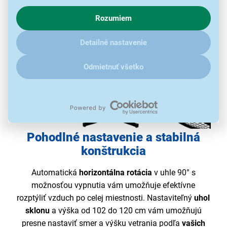
o chovaní na webe pre zobrazovaní cielených reklám.
Rozumiem
V prípade že vás zaujímajú detaily, ako u nás s cookies a
ďalšími údaji pracujeme, kliknite
sem
.
Detailné nastavenie
Odmietnuť všetko
Pohodlné nastavenie a stabilná
konštrukcia
Automatická
horizontálna rotácia
v uhle 90° s
možnosťou vypnutia vám umožňuje efektívne
rozptýliť vzduch po celej miestnosti. Nastaviteľný
uhol
sklonu
a výška od 102 do 120 cm vám umožňujú
presne nastaviť smer a výšku vetrania podľa
vašich