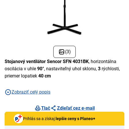
(3)
Stojanový ventilátor Sencor SFN 4031BK
, horizontálna
oscilácia v uhle
90°
, nastaviteľný uhol sklonu,
3
rýchlosti,
priemer lopatiek
40 cm
Zobraziť celý popis
Tlač
Zdieľať cez e-mail
Prihlás sa a získaj
lepšie ceny s Planeo+