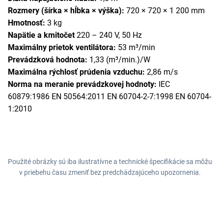
Rozmery (šírka × hĺbka × výška):
720 × 720 × 1 200 mm
Hmotnosť:
3 kg
Napätie a kmitočet
220 – 240 V, 50 Hz
Maximálny prietok ventilátora:
53 m³/min
Prevádzková hodnota:
1,33 (m³/min.)/W
Maximálna rýchlosť prúdenia vzduchu:
2,86 m/s
Norma na meranie prevádzkovej hodnoty:
IEC
60879:1986 EN 50564:2011 EN 60704-2-7:1998 EN 60704-
1:2010
Použité obrázky sú iba ilustratívne a technické špecifikácie sa môžu
v priebehu času zmeniť bez predchádzajúceho upozornenia.