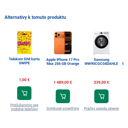
Alternatívy k tomuto produktu
Telekom SIM karta
Apple iPhone 17 Pro
Samsung
SWIPE
Max 256 GB Orange
WW90CGC04DAHLE
Esp
1,00 €
1 489,00 €
339,00 €
Príslušenstvo pre
Dotykové smartfóny
Práčky spredu plnené
T
mobilné telefóny