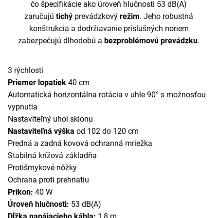
čo špecifikácie ako úroveň hlučnosti 53 dB(A)
zaručujú
tichý
prevádzkový
režim
. Jeho robustná
konštrukcia a dodržiavanie príslušných noriem
zabezpečujú dlhodobú a
bezproblémovú prevádzku
.
3 rýchlosti
Priemer lopatiek
40 cm
Automatická horizontálna rotácia v uhle 90° s možnosťou
vypnutia
Nastaviteľný uhol sklonu
Nastaviteľná výška
od 102 do 120 cm
Predná a zadná kovová ochranná mriežka
Stabilná krížová základňa
Protišmykové nôžky
Ochrana proti prehriatiu
Príkon:
40 W
Úroveň hlučnosti:
53 dB(A)
Dĺžka napájacieho kábla:
1,8 m