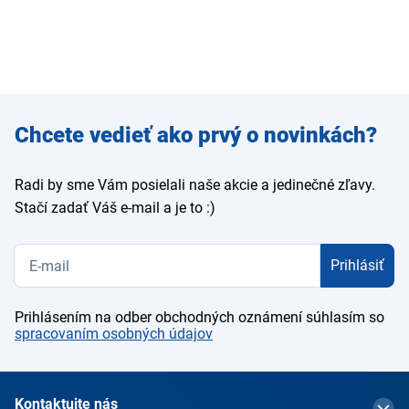
Zadajte
Chcete vedieť ako prvý o novinkách?
e-mail
Radi by sme Vám posielali naše akcie a jedinečné zľavy.
Stačí zadať Váš e-mail a je to :)
Prihlásiť
Prihlásením na odber obchodných oznámení súhlasím so
spracovaním osobných údajov
Kontaktujte nás