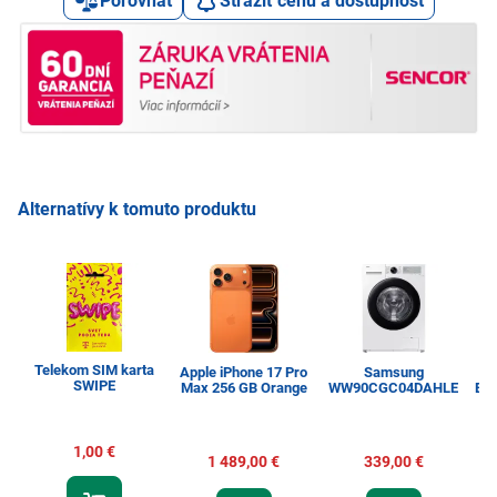
Porovnať
Strážiť cenu a dostupnosť
Alternatívy k tomuto produktu
Telekom SIM karta
Apple iPhone 17 Pro
Samsung
SWIPE
Max 256 GB Orange
WW90CGC04DAHLE
Esp
1,00 €
1 489,00 €
339,00 €