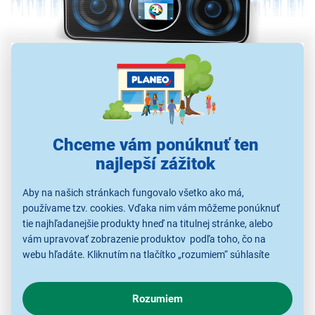
Zvuk
Celkový výkon 14W obstarajú dva 7W reproduktory tak,
aby poskytli čo najlepší zvuk
Chceme vám ponúknuť ten
najlepší zážitok
Aby na našich stránkach fungovalo všetko ako má,
používame tzv. cookies. Vďaka nim vám môžeme ponúknuť
tie najhľadanejšie produkty hneď na titulnej stránke, alebo
vám upravovať zobrazenie produktov podľa toho, čo na
webu hľadáte. Kliknutím na tlačítko „rozumiem“ súhlasíte
s využívaním cookies pre analytické účely a predaním údajov
AirMusic aplikácia
o chovaní na webe pre zobrazovaní cielených reklám.
Rozumiem
V prípade že vás zaujímajú detaily, ako u nás s cookies a
Ovládajte pomocou aplikácie dostupné na Android či iOS.