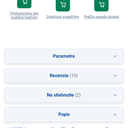
Príslušenstvo pre
Dotykové smartfóny
Práčky spredu plnené
T
mobilné telefóny
Parametre
Recenzie
(10)
Na stiahnutie
(2)
Popis