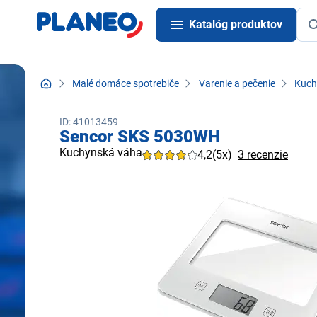
Katalóg produktov
Malé domáce spotrebiče
Varenie a pečenie
Kuch
ID: 41013459
Sencor SKS 5030WH
Kuchynská váha
4,2
(5x)
3 recenzie