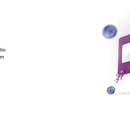
žbu
am