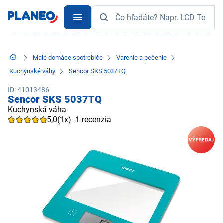
Malé domáce spotrebiče
Varenie a pečenie
Kuchynské váhy
Sencor SKS 5037TQ
ID: 41013486
Sencor SKS 5037TQ
Kuchynská váha
5,0
(1x)
1 recenzia