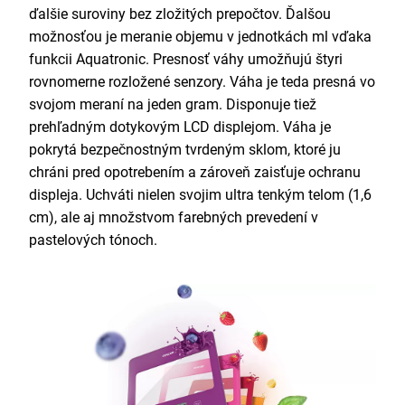
ďalšie suroviny bez zložitých prepočtov. Ďalšou
možnosťou je meranie objemu v jednotkách ml vďaka
funkcii Aquatronic. Presnosť váhy umožňujú štyri
rovnomerne rozložené senzory. Váha je teda presná vo
svojom meraní na jeden gram. Disponuje tiež
prehľadným dotykovým LCD displejom. Váha je
pokrytá bezpečnostným tvrdeným sklom, ktoré ju
chráni pred opotrebením a zároveň zaisťuje ochranu
displeja. Uchváti nielen svojim ultra tenkým telom (1,6
cm), ale aj množstvom farebných prevedení v
pastelových tónoch.