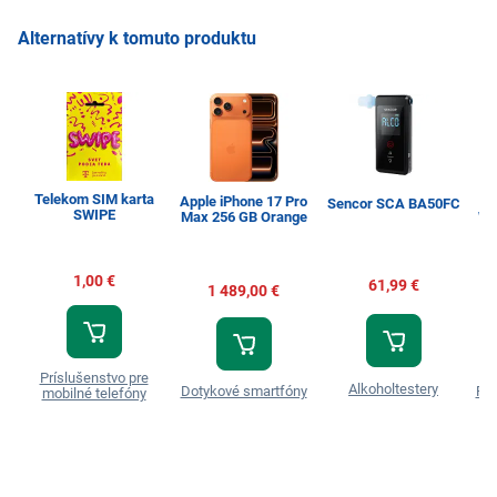
Alternatívy k tomuto produktu
Telekom SIM karta
Apple iPhone 17 Pro
Sencor SCA BA50FC
SWIPE
Max 256 GB Orange
WW
1,00 €
61,99 €
1 489,00 €
Príslušenstvo pre
Alkoholtestery
Dotykové smartfóny
Prá
mobilné telefóny