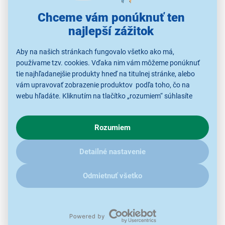
Chceme vám ponúknuť ten
najlepší zážitok
Aby na našich stránkach fungovalo všetko ako má,
používame tzv. cookies. Vďaka nim vám môžeme ponúknuť
Minimalistický vzhľad a mnoho funkcií
tie najhľadanejšie produkty hneď na titulnej stránke, alebo
vám upravovať zobrazenie produktov podľa toho, čo na
Kompaktné rozmery kuchynskej váhy od Sencor
webu hľadáte. Kliknutím na tlačítko „rozumiem“ súhlasíte
prinášajú niekoľko výhod do každej domácnosti, či už
s využívaním cookies pre analytické účely a predaním údajov
ide o minimalistický vzhľad, alebo bezproblémovú
o chovaní na webe pre zobrazovaní cielených reklám.
Rozumiem
V prípade že vás zaujímajú detaily, ako u nás s cookies a
skladnosť. Nespornou výhodou pre premiestňovanie je
ďalšími údaji pracujeme, kliknite
sem
.
aj nízka hmotnosť.
Detailné nastavenie
Odmietnuť všetko