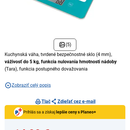
(5)
Kuchynská váha, tvrdené bezpečnostné sklo (4 mm),
váživosť do 5 kg, funkcia nulovania hmotnosti nádoby
(Tara), funkcia postupného dovažovania
Zobraziť celý popis
Tlač
Zdieľať cez e-mail
Prihlás sa a získaj
lepšie ceny s Planeo+