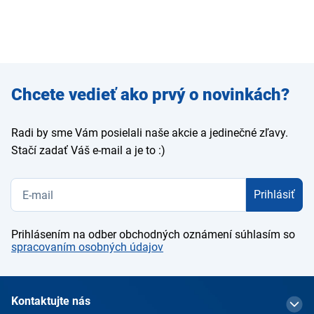
Zadajte
Chcete vedieť ako prvý o novinkách?
e-mail
Radi by sme Vám posielali naše akcie a jedinečné zľavy.
Stačí zadať Váš e-mail a je to :)
Prihlásiť
Prihlásením na odber obchodných oznámení súhlasím so
spracovaním osobných údajov
Kontaktujte nás