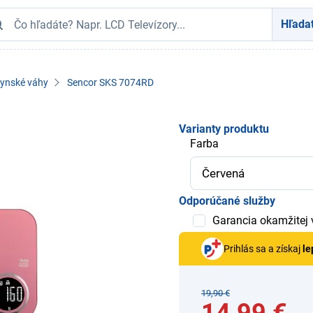
Hľada
ynské váhy
Sencor SKS 7074RD
Varianty produktu
Farba
Odporúčané služby
Garancia okamžitej
Prihlás sa a získaj
le
19,90 €