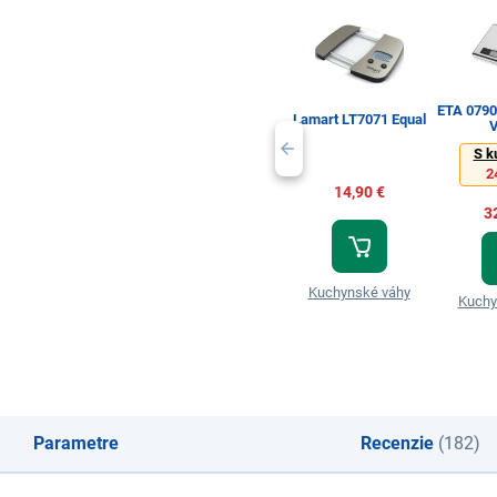
ETA 079
Lamart LT7071 Equal
V
S k
2
14,90 €
3
Kuchynské váhy
Kuchy
Parametre
Recenzie
(182)