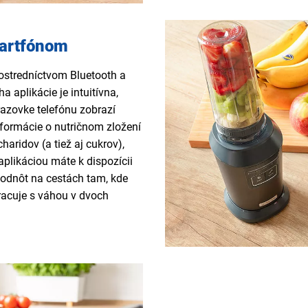
martfónom
ostredníctvom Bluetooth a
a aplikácie je intuitívna,
azovke telefónu zobrazí
nformácie o nutričnom zložení
haridov (a tiež aj cukrov),
 aplikáciou máte k dispozícii
hodnôt na cestách tam, kde
pracuje s váhou v dvoch