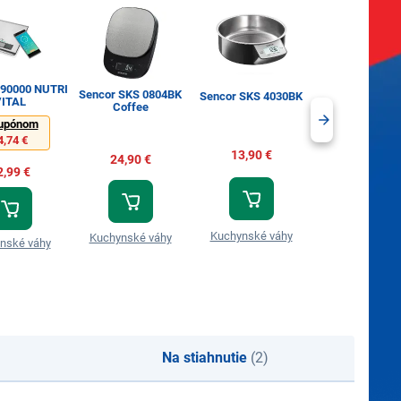
090000 NUTRI
Sencor SKS 0804BK
Sencor SKS 4030BK
Catler KS 40
ITAL
Coffee
upónom
4,74 €
13,90 €
26,99 €
24,90 €
2,99 €
Kuchynské váhy
Kuchynské v
Kuchynské váhy
nské váhy
Na stiahnutie
(2)