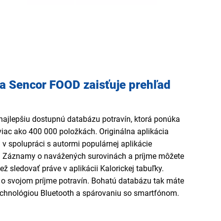
ia Sencor FOOD zaisťuje prehľad
najlepšiu dostupnú databázu potravín, ktorá ponúka
viac ako 400 000 položkách. Originálna aplikácia
v spolupráci s autormi populárnej aplikácie
T). Záznamy o navážených surovinách a príjme môžete
ž sledovať práve v aplikácii Kalorickej tabuľky.
 o svojom príjme potravín. Bohatú databázu tak máte
echnológiou Bluetooth a spárovaniu so smartfónom.