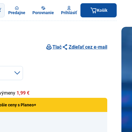
ť
Košík
Predajne
Porovnanie
Prihlásiť
Tlač
Zdieľať cez e-mail
 výmeny
1,99 €
pšie ceny s Planeo+