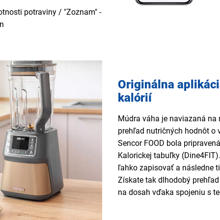
tnosti potraviny / "Zoznam" -
ín
Originálna aplikác
kalórií
Múdra váha je naviazaná na 
prehľad nutričných hodnôt o 
Sencor FOOD bola pripravená 
Kalorickej tabuľky (Dine4FI
ľahko zapisovať a následne tie
Získate tak dlhodobý prehľad
na dosah vďaka spojeniu s t