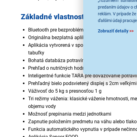
„rozumiem“ súhlasíte
predaním údajov o c
reklám. V prípade že 
Základné vlastnosti produktu:
ďalšími údaji pracuje
Bluetooth pre bezproblémové a rýchle pripojenie 
Zobraziť detaily
>>
Originálna bezplatná aplikácia Sencor FOOD dost
Aplikácia vytvorená v spolupráci s tvorcami populá
tabuľky
Bohatá databáza potravín s viac ako 400 000 pol
Prehľad o nutričných hodnotách potravín
Inteligentné funkcie TARA pre dovažovanie potraví
Prehľadný bielo podsvietený displej s 2cm veľkými
Váživosť do 5 kg s presnosťou 1 g
Tri režimy váženia: klasické váženie hmotnosti, m
objemu vody
Možnosť prepínania medzi jednotkami
Zapnutie položením predmetu na váhu alebo tlak
Funkcia automatického vypnutia v prípade nečinno
Aplikácia Sencor FOOD