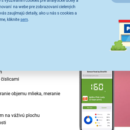
 s využívaním cookies pre analytické účely a
hovaní na webe pre zobrazovaní cielených
vás zaujímajú detaily, ako u nás s cookies a
me, kliknite
sem
.
váhy k smartfónu
upná pre iOS a Android
rnej aplikácie Kalorické
ožkami
n
 číslicami
eranie objemu mlieka, meranie
om na váživú plochu
sti