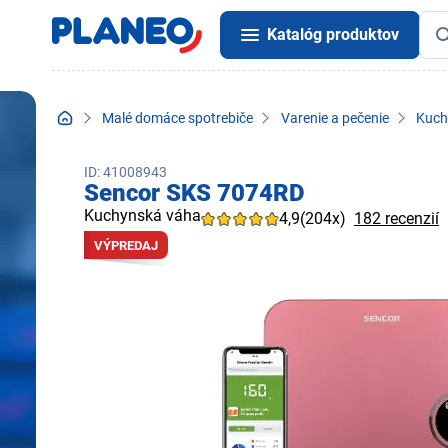
Katalóg produktov
Malé domáce spotrebiče
Varenie a pečenie
Kuch
ID: 41008943
Sencor SKS 7074RD
Kuchynská váha
4,9
(204x)
182 recenzií
VÝPREDAJ