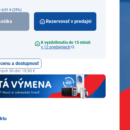
e 4,91 € (25%)
košíka
Rezervovať v predajni
K vyzdvihnutiu do 15 minút
v 12 predajniach
ť cenu a dostupnosť
ých 30 dní: 19,90 €
uktu