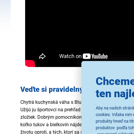
Chceme
Veďte si pravidelný záznam o tom
ten najl
Chytrá kuchynská váha s Bluetooth SKS 7074RD od Se
Aby na našich strán
Užijú ju športovci na prehľad kalorického príjmu a nut
cookies. Vďaka nim 
zložiek. Dobrým pomocníkom bude aj pre tých, ktorí r
produkty hneď na tit
koľko tukov a bielkovín nájdete v pripravovanom plá
produktov podľa toho
životu oproti, a tých, ktorí sa snažia zhodiť pár kíl.