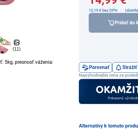
14,99 €
12,19 € bez DPH
Ušetrít
Pridať do 
(11)
ť: 5kg, presnosť váženia:
Porovnať
Stráži
Najvýhodnejšia cena za posledn
Alternatívy k tomuto prod