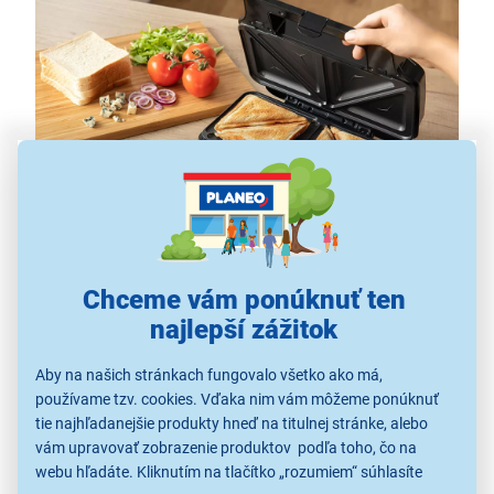
Trojuholníkové toasty na večeru aj desiatu
Ak ste práve prišli z práce a nechce sa vám nič variť,
Chceme vám ponúknuť ten
využite sendvičovač a jeho dosku na pečenie na
najlepší zážitok
prípravu trojuholníkových toastov. Behom pár minút a
bez prílišného vynaloženého úsilia vykúzlite
Aby na našich stránkach fungovalo všetko ako má,
jednoduchú, avšak obľúbenú večeru či desiatu. U tejto
používame tzv. cookies. Vďaka nim vám môžeme ponúknuť
tie najhľadanejšie produkty hneď na titulnej stránke, alebo
obľúbenej kulinárskej rýchlovky
získavate priestor na
vám upravovať zobrazenie produktov podľa toho, čo na
experimentovanie
, či už so syrmi, korením (napr.
webu hľadáte. Kliknutím na tlačítko „rozumiem“ súhlasíte
sladká paprika), či zeleninou (paradajky). Voľba