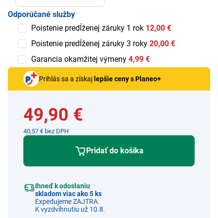
Odporúčané služby
Poistenie predĺženej záruky 1 rok
12,00 €
Poistenie predĺženej záruky 3 roky
20,00 €
Garancia okamžitej výmeny
4,99 €
Prihlás sa a získaj
lepšie ceny s Planeo+
49,90 €
40,57 € bez DPH
Pridať do košíka
Ihneď k odoslaniu
skladom viac ako 5 ks
Expedujeme ZAJTRA.
K vyzdvihnutiu už 10.8.