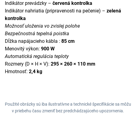
Indikátor prevádzky –
červená kontrolka
Indikátor nahriatia (pripravenosti na pečenie) –
zelená
kontrolka
Možnosť uloženia vo zvislej polohe
Bezpečnostná tepelná poistka
Dĺžka napájacieho kábla :
85 cm
Menovitý výkon:
900 W
Automatická regulácia teploty
Rozmery (D × H × V):
295 × 260 × 110 mm
Hmotnosť:
2,4 kg
Použité obrázky sú iba ilustratívne a technické špecifikácie sa môžu
v priebehu času zmeniť bez predchádzajúceho upozornenia.