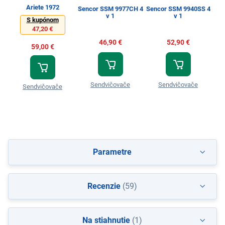
Ariete 1972
Sencor SSM 9977CH 4
Sencor SSM 9940SS 4
v 1
v 1
U
S kupónom
47,20 €
46,90 €
52,90 €
59,00 €
Sendvičovače
Sendvičovače
Sendvičovače
Parametre
Recenzie
(59)
Na stiahnutie
(1)