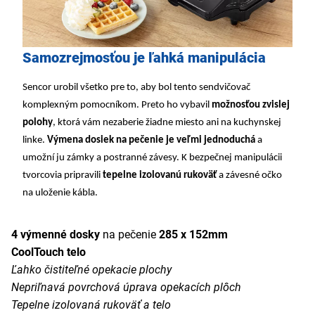
Samozrejmosťou je ľahká manipulácia
Sencor urobil všetko pre to, aby bol tento sendvičovač
komplexným pomocníkom. Preto ho vybavil
možnosťou zvislej
polohy
, ktorá vám nezaberie žiadne miesto ani na kuchynskej
linke.
Výmena dosiek na pečenie je veľmi jednoduchá
a
umožní ju zámky a postranné závesy. K bezpečnej manipulácii
tvorcovia pripravili
tepelne izolovanú rukoväť
a závesné očko
na uloženie kábla.
4 výmenné dosky
na pečenie
285 x 152mm
CoolTouch telo
Ľahko čistiteľné opekacie plochy
Nepriľnavá povrchová úprava opekacích plôch
Tepelne izolovaná rukoväť a telo