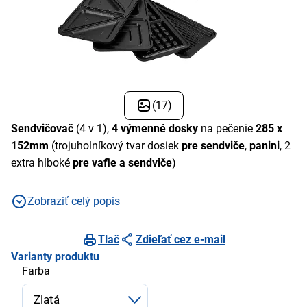
(17)
Sendvičovač
(4 v 1),
4 výmenné dosky
na pečenie
285 x
152mm
(trojuholníkový tvar dosiek
pre sendviče
,
panini
, 2
extra hlboké
pre vafle a sendviče
)
Zobraziť celý popis
Tlač
Zdieľať cez e-mail
Varianty produktu
Farba