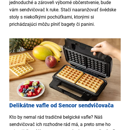
jednoduché a zároveň výborné občerstvenie, bude
vám sendvičovač k ruke. Stačí naaranžovať švédske
stoly s niekoľkými pochúťkami, ktorými si
prichádzajúci môžu plniť bagety či panini.
Delikátne vafle od Sencor sendvičovača
Kto by nemal rád tradičné belgické vafle? Náš
sendvičovač ich rozhodne rád má, a preto sme ho