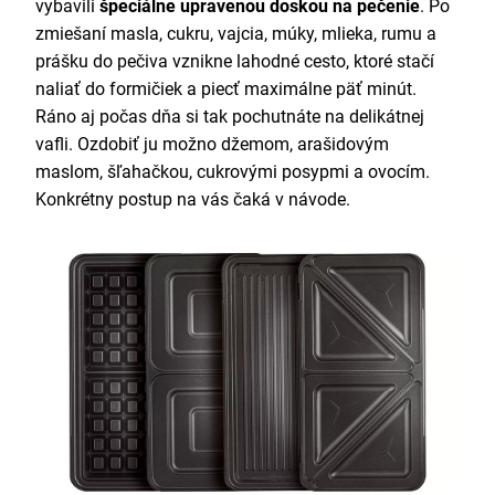
vybavili
špeciálne upravenou doskou na pečenie
. Po
zmiešaní masla, cukru, vajcia, múky, mlieka, rumu a
prášku do pečiva vznikne lahodné cesto, ktoré stačí
naliať do formičiek a piecť maximálne päť minút.
Ráno aj počas dňa si tak pochutnáte na delikátnej
vafli. Ozdobiť ju možno džemom, arašidovým
maslom, šľahačkou, cukrovými posypmi a ovocím.
Konkrétny postup na vás čaká v návode.