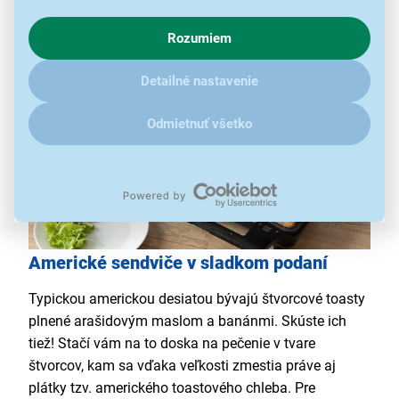
s využívaním cookies pre analytické účely a predaním údajov
toastového chleba je tiež úplne na vás.
o chovaní na webe pre zobrazovaní cielených reklám.
Rozumiem
V prípade že vás zaujímajú detaily, ako u nás s cookies a
ďalšími údaji pracujeme, kliknite
sem
.
Detailné nastavenie
Odmietnuť všetko
Americké sendviče v sladkom podaní
Typickou americkou desiatou bývajú štvorcové toasty
plnené arašidovým maslom a banánmi. Skúste ich
tiež! Stačí vám na to doska na pečenie v tvare
štvorcov, kam sa vďaka veľkosti zmestia práve aj
plátky tzv. amerického toastového chleba. Pre