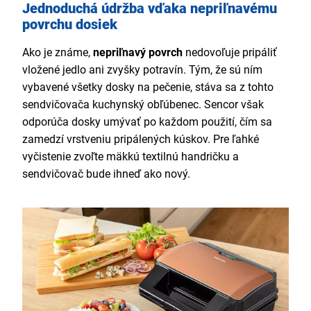
Jednoduchá údržba vďaka nepriľnavému
povrchu dosiek
Ako je známe,
nepriľnavý povrch
nedovoľuje pripáliť
vložené jedlo ani zvyšky potravín. Tým, že sú ním
vybavené všetky dosky na pečenie, stáva sa z tohto
sendvičovača kuchynský obľúbenec. Sencor však
odporúča dosky umývať po každom použití, čím sa
zamedzí vrstveniu pripálených kúskov. Pre ľahké
vyčistenie zvoľte mäkkú textilnú handričku a
sendvičovač bude ihneď ako nový.