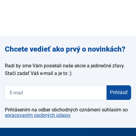
Zadajte
Chcete vedieť ako prvý o novinkách?
e-mail
Radi by sme Vám posielali naše akcie a jedinečné zľavy.
Stačí zadať Váš e-mail a je to :)
Prihlásiť
Prihlásením na odber obchodných oznámení súhlasím so
spracovaním osobných údajov