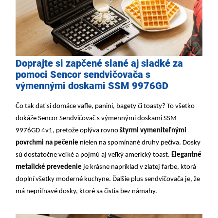
Doprajte si zapčené slané aj sladké za
pomoci Sencor sendvičovača s
výmennými doskami SSM 9976GD
Čo tak dať si domáce vafle, panini, bagety či toasty? To všetko
dokáže Sencor Sendvičovač s výmennými doskami SSM
9976GD 4v1, pretože oplýva rovno
štyrmi vymeniteľnými
povrchmi na pečenie
nielen na spomínané druhy pečiva. Dosky
sú dostatočne veľké a pojmú aj veľký americký toast.
Elegantné
metalické prevedenie
je krásne napríklad v zlatej farbe, ktorá
doplní všetky moderné kuchyne. Ďalšie plus sendvičovača je, že
má nepriľnavé dosky, ktoré sa čistia bez námahy.