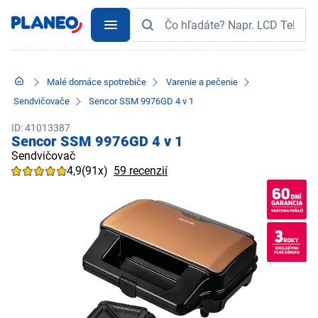
Malé domáce spotrebiče
Varenie a pečenie
Sendvičovače
Sencor SSM 9976GD 4 v 1
ID: 41013387
Sencor SSM 9976GD 4 v 1
Sendvičovač
4,9
(91x)
59 recenzií