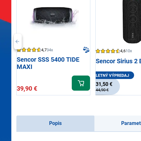
4,7
34x
4,6
10x
Sencor SSS 5400 TIDE
Sencor Sirius 2 
MAXI
LETNÝ VÝPREDAJ
31,50 €
39,90 €
44,90 €
Popis
Paramet