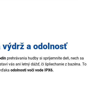
 výdrž a odolnosť
odín
prehrávania hudby si spríjemníte deň, nech sa
taví vás ani letný dážď, či špliechanie z bazéna. To
 vďaka
odolnosti voči vode IPX6.