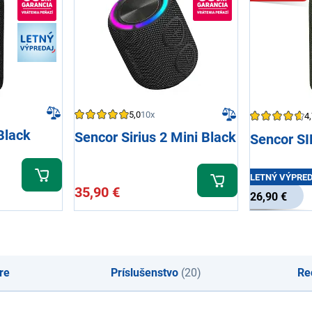
5,0
10x
4,
Black
Sencor Sirius 2 Mini Black
Sencor SI
LETNÝ VÝPRE
35,90 €
26,90 €
re
Príslušenstvo
(20)
Re