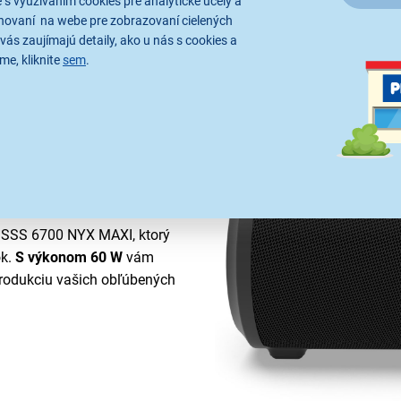
 s využívaním cookies pre analytické účely a
hovaní na webe pre zobrazovaní cielených
vás zaujímajú detaily, ako u nás s cookies a
me, kliknite
sem
.
očník
 SSS 6700 NYX MAXI, ktorý
ok.
S výkonom 60 W
vám
produkciu vašich obľúbených