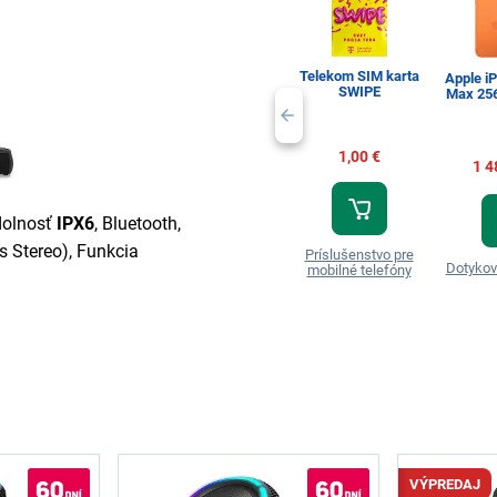
Telekom SIM karta
Apple i
SWIPE
Max 25
1,00 €
1 4
dolnosť
IPX6
, Bluetooth,
s Stereo), Funkcia
Príslušenstvo pre
Dotykov
mobilné telefóny
VÝPREDAJ