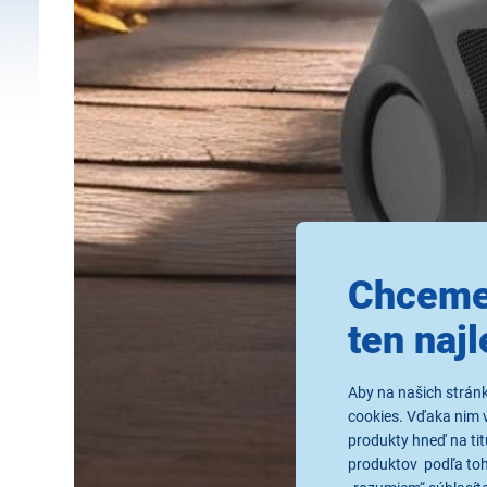
Chceme
ten najl
Aby na našich strán
cookies. Vďaka nim 
produkty hneď na tit
produktov podľa toho