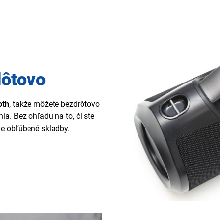
dôtovo
oth
, takže môžete bezdrôtovo
a. Bez ohľadu na to, či ste
je obľúbené skladby.