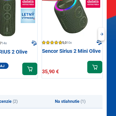
5,0
10x
7
14x
Sencor Sirius 2 Mini Olive
Sen
RIUS 2 Olive
DAJ
35,90 €
35,
cenzie
(2)
Na stiahnutie
(1)