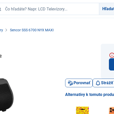
Hľada
ry
Sencor SSS 6700 NYX MAXI
e
Porovnať
Stráži
Alternatívy k tomuto prod