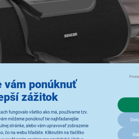
 vám ponúknuť
epší zážitok
kach fungovalo všetko ako má, používame tzv.
vám môžeme ponúknuť tie najhľadanejšie
Deta
ulnej stránke, alebo vám upravovať zobrazenie
, čo na webu hľadáte. Kliknutím na tlačítko
Od