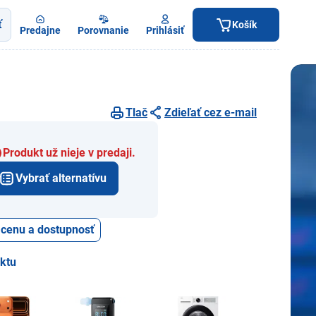
ť
Košík
Predajne
Porovnanie
Prihlásiť
Tlač
Zdieľať cez e-mail
Produkt už nieje v predaji.
Vybrať alternatívu
ť cenu a dostupnosť
uktu