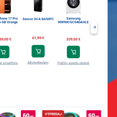
Phone 17 Pro
Samsung
Tassimo Jac
Sencor SCA BA50FC
6 GB Orange
WW90CGC04DAHLE
Espresso Classi
ks
61,99 €
89,00 €
339,00 €
6,60 €
Alkoholtestery
é smartfóny
Práčky spredu plnené
Tassimo kaps
VÝPREDAJ
VÝP