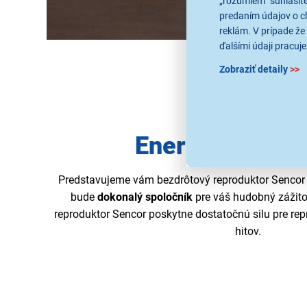
„rozumiem“ súhlasíte
predaním údajov o c
reklám. V prípade že 
ďalšími údaji pracuje
Zobraziť detaily
>>
Energický spol
Predstavujeme vám bezdrôtový reproduktor Sencor
bude
dokonalý spoločník
pre váš hudobný zážit
reproduktor Sencor poskytne dostatočnú silu pre re
hitov.