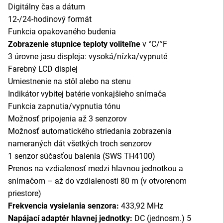
Digitálny čas a dátum
12-/24-hodinový formát
Funkcia opakovaného budenia
Zobrazenie stupnice teploty voliteľne
v °C/°F
3 úrovne jasu displeja: vysoká/nízka/vypnuté
Farebný LCD displej
Umiestnenie na stôl alebo na stenu
Indikátor vybitej batérie vonkajšieho snímača
Funkcia zapnutia/vypnutia tónu
Možnosť pripojenia až 3 senzorov
Možnosť automatického striedania zobrazenia
nameraných dát všetkých troch senzorov
1 senzor súčasťou balenia (SWS TH4100)
Prenos na vzdialenosť medzi hlavnou jednotkou a
snímačom – až do vzdialenosti 80 m (v otvorenom
priestore)
Frekvencia vysielania senzora:
433,92 MHz
Napájací adaptér hlavnej jednotky:
DC (jednosm.) 5