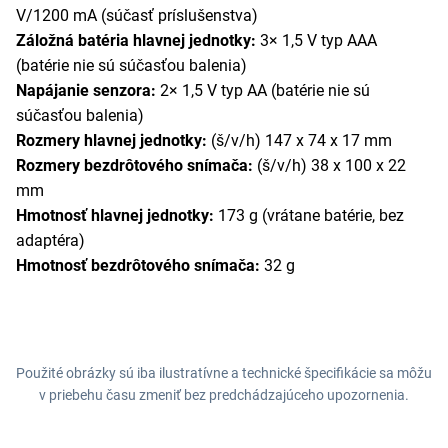
V/1200 mA (súčasť príslušenstva)
Záložná batéria hlavnej jednotky:
3× 1,5 V typ AAA
(batérie nie sú súčasťou balenia)
Napájanie senzora:
2× 1,5 V typ AA (batérie nie sú
súčasťou balenia)
Rozmery hlavnej jednotky:
(š/v/h) 147 x 74 x 17 mm
Rozmery bezdrôtového snímača:
(š/v/h) 38 x 100 x 22
mm
Hmotnosť hlavnej jednotky:
173 g (vrátane batérie, bez
adaptéra)
Hmotnosť bezdrôtového snímača:
32 g
Použité obrázky sú iba ilustratívne a technické špecifikácie sa môžu
v priebehu času zmeniť bez predchádzajúceho upozornenia.