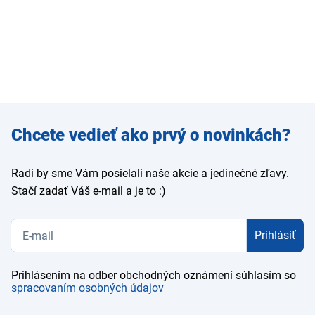
Zadajte
Chcete vedieť ako prvý o novinkách?
e-mail
Radi by sme Vám posielali naše akcie a jedinečné zľavy.
Stačí zadať Váš e-mail a je to :)
Prihlásiť
Prihlásením na odber obchodných oznámení súhlasím so
spracovaním osobných údajov