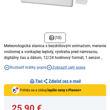
(10)
Meteorologická stanica s bezdrôtovým snímačom, meranie
vnútornej a vonkajšej teploty, výstraha pred námrazou,
digitálny čas a dátum, 12/24 hodinový formát, 1 senzor
súčasťou balenia
Rozbaliť krátky popis
Zobraziť celý popis
Tlač
Zdieľať cez e-mail
Prihlás sa a získaj
lepšie ceny s Planeo+
25,90 €