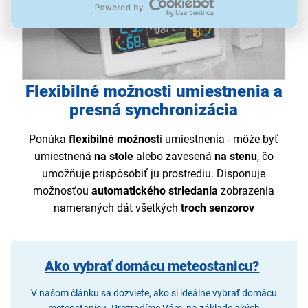
Flexibilné možnosti umiestnenia a
presná synchronizácia
Ponúka
flexibilné možnost
i umiestnenia - môže byť
umiestnená
na stole
alebo zavesená
na stenu
, čo
umožňuje prispôsobiť ju prostrediu. Disponuje
možnosťou
automatického striedania
zobrazenia
nameraných dát všetkých
troch senzorov
Ako vybrať domácu meteostanicu?
V našom článku sa dozviete, ako si ideálne vybrať domácu
meteostanicu. Prezradíme Vám, na základe akých