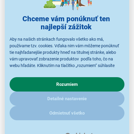
Chceme vám ponúknuť ten
Farebný LCD displej a bohatá
najlepší zážitok
funkcionalita
Aby na našich stránkach fungovalo všetko ako má,
Displej s ikonami
predpovede počasia
umožňuje
používame tzv. cookies. Vďaka nim vám môžeme ponúknuť
rýchle a
jednoduché čítanie
aktuálnych podmienok.
tie najhľadanejšie produkty hneď na titulnej stránke, alebo
Vnútorné a vonkajšie merania teploty a vlhkosti sú
vám upravovať zobrazenie produktov podľa toho, čo na
vizualizované prostredníctvom ukazovateľov vývoja,
webu hľadáte. Kliknutím na tlačítko „rozumiem“ súhlasíte
ktoré vám umožňujú sledovať zmeny v priebehu
s využívaním cookies pre analytické účely a predaním údajov
času.
o chovaní na webe pre zobrazovaní cielených reklám.
Rozumiem
V prípade že vás zaujímajú detaily, ako u nás s cookies a
ďalšími údaji pracujeme, kliknite
sem
.
Detailné nastavenie
Odmietnuť všetko