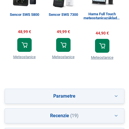
Hama Full Touch
Sencor SWS 5800
Sencor SWS 7300
S
meteostanicazákladňa
+ bezdrôtový senzor
48,99 €
49,99 €
44,90 €
Meteostanice
Meteostanice
Meteostanice
Parametre
Recenzie
(19)