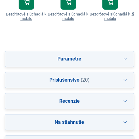
Bezd
Bezdrôtové slúchadlá k
Bezdrôtové slúchadlá k
Bezdrôtové slúchadlá k
mobilu
mobilu
mobilu
Parametre
Príslušenstvo
(20)
Recenzie
Na stiahnutie