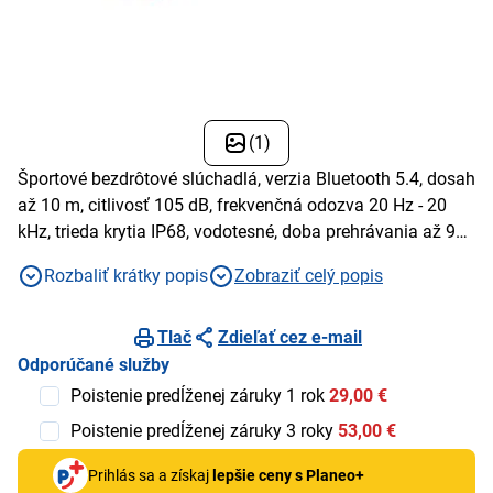
(1)
Športové bezdrôtové slúchadlá, verzia Bluetooth 5.4, dosah
až 10 m, citlivosť 105 dB, frekvenčná odozva 20 Hz - 20
kHz, trieda krytia IP68, vodotesné, doba prehrávania až 9
hodín
Rozbaliť krátky popis
Zobraziť celý popis
Tlač
Zdieľať cez e-mail
Odporúčané služby
Poistenie predĺženej záruky 1 rok
29,00 €
Poistenie predĺženej záruky 3 roky
53,00 €
Prihlás sa a získaj
lepšie ceny s Planeo+