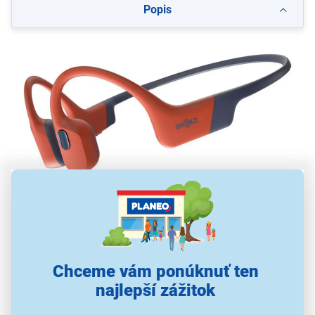
Popis
Športové slúchadlá Shokz OpenSwim Pro
USB-C, červené
otvorená konštrukcia
vhodné na plávanie
Chceme vám ponúknuť ten
režimy Bluetooth a MP3
najlepší zážitok
vnútorná pamäť 32 GB