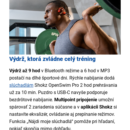
Výdrž, ktorá zvládne celý tréning
Výdrž až 9 hod
v Bluetooth režime a 6 hod v MP3
postačí na dlhé športové dni. Rýchle nabíjanie dodá
slúchadlám
Shokz OpenSwim Pro 2 hod prehrávania
už za 10 min. Puzdro s USB-C navyše podporuje
bezdrôtové nabíjanie.
Multipoint pripojenie
umožní
spárovať 2 zariadenia súčasne a v
aplikácii Shokz
si
nastavíte ekvalizér, ovládanie aj prepínanie režimov.
Funkcia „Nájdi moje slúchadlá“ pomôže pri hľadaní,
pokiaľ skončia mimo dohľadu.