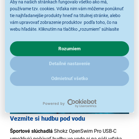
výdrž až 9 hod
Aby na našich stránkach fungovalo všetko ako má,
Multipoint pripojenie
používame tzv. cookies. Vďaka nim vám môžeme ponúknuť
tie najhľadanejšie produkty hneď na titulnej stránke, alebo
technológia PremiumPitch 2.0+
vám upravovať zobrazenie produktov podľa toho, čo na
tlačidlá navrhnuté na ovládanie mokrými rukami
webu hľadáte. Kliknutím na tlačítko „rozumiem“ súhlasíte
stupeň krytia IP68
s využívaním cookies pre analytické účely a predaním údajov
o chovaní na webe pre zobrazovaní cielených reklám.
Rozumiem
V prípade že vás zaujímajú detaily, ako u nás s cookies a
ďalšími údaji pracujeme, kliknite
sem
.
Detailné nastavenie
Odmietnuť všetko
Vezmite si hudbu pod vodu
Športové slúchadlá
Shokz OpenSwim Pro USB-C
umožňujú počúvať hudbu vo vode aj na súši vďaka