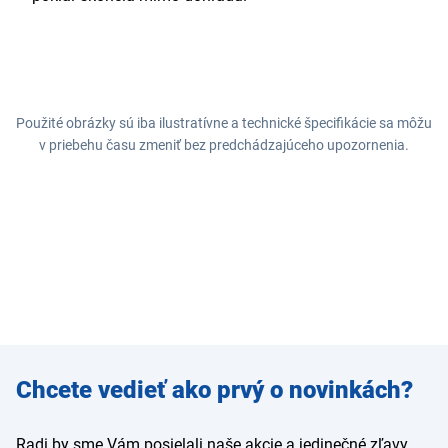
Použité obrázky sú iba ilustratívne a technické špecifikácie sa môžu
v priebehu času zmeniť bez predchádzajúceho upozornenia.
Zadajte
Chcete vedieť ako prvý o novinkách?
e-mail
Radi by sme Vám posielali naše akcie a jedinečné zľavy.