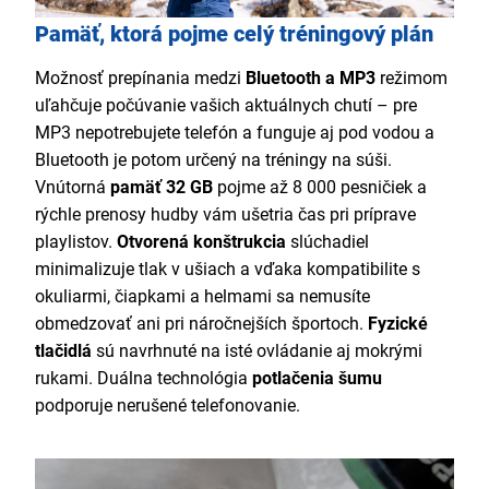
Pamäť, ktorá pojme celý tréningový plán
Možnosť prepínania medzi
Bluetooth a MP3
režimom
uľahčuje počúvanie vašich aktuálnych chutí – pre
MP3 nepotrebujete telefón a funguje aj pod vodou a
Bluetooth je potom určený na tréningy na súši.
Vnútorná
pamäť 32 GB
pojme až 8 000 pesničiek a
rýchle prenosy hudby vám ušetria čas pri príprave
playlistov.
Otvorená konštrukcia
slúchadiel
minimalizuje tlak v ušiach a vďaka kompatibilite s
okuliarmi, čiapkami a helmami sa nemusíte
obmedzovať ani pri náročnejších športoch.
Fyzické
tlačidlá
sú navrhnuté na isté ovládanie aj mokrými
rukami. Duálna technológia
potlačenia šumu
podporuje nerušené telefonovanie.