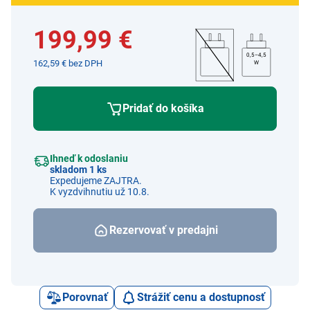
199,99 €
0,5–4,5
162,59 € bez DPH
W
Pridať do košíka
Ihneď k odoslaniu
skladom 1 ks
Expedujeme ZAJTRA.
K vyzdvihnutiu už 10.8.
Rezervovať v predajni
Porovnať
Strážiť cenu a dostupnosť