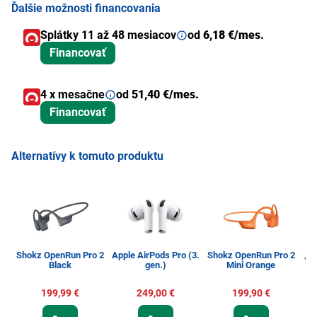
Ďalšie možnosti financovania
Splátky 11 až 48 mesiacov
od
6,18 €/mes.
Financovať
4 x mesačne
od
51,40 €/mes.
Financovať
Alternatívy k tomuto produktu
Shokz OpenRun Pro 2
Apple AirPods Pro (3.
Shokz OpenRun Pro 2
JBL
Black
gen.)
Mini Orange
199,99 €
249,00 €
199,90 €