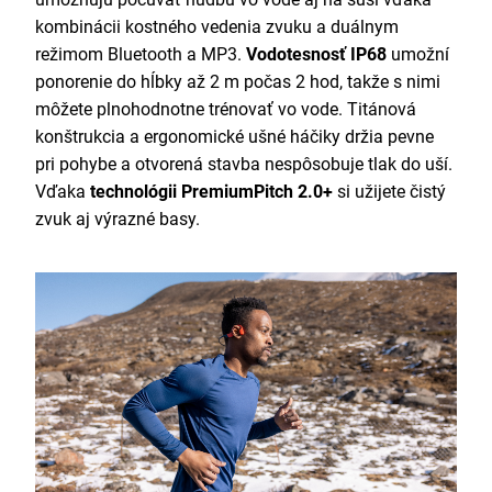
kombinácii kostného vedenia zvuku a duálnym
režimom Bluetooth a MP3.
Vodotesnosť IP68
umožní
ponorenie do hĺbky až 2 m počas 2 hod, takže s nimi
môžete plnohodnotne trénovať vo vode. Titánová
konštrukcia a ergonomické ušné háčiky držia pevne
pri pohybe a otvorená stavba nespôsobuje tlak do uší.
Vďaka
technológii PremiumPitch 2.0+
si užijete čistý
zvuk aj výrazné basy.