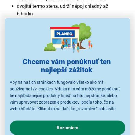
dvojitá termo stena, udrží nápoj chladný až
6 hodín
odolné vyhotovenie z Tritanu bez BPA
rysky na dávkovanie vody a príchutí
dve samostatné hrdlá
rozložiteľné vyhotovenie vhodné do umývačky
riadu
pútko na prenášanie
Chceme vám ponúknuť ten
kompatibilná s výrobníkmi GAIA, TERRA, E-TERRA,
najlepší zážitok
ART a ENSO
Aby na našich stránkach fungovalo všetko ako má,
používame tzv. cookies. Vďaka nim vám môžeme ponúknuť
tie najhľadanejšie produkty hneď na titulnej stránke, alebo
vám upravovať zobrazenie produktov podľa toho, čo na
webu hľadáte. Kliknutím na tlačítko „rozumiem“ súhlasíte
s využívaním cookies pre analytické účely a predaním údajov
o chovaní na webe pre zobrazovaní cielených reklám.
Rozumiem
V prípade že vás zaujímajú detaily, ako u nás s cookies a