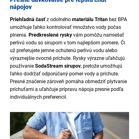
nápojov
Priehľadná časť
z odolného
materiálu Tritan
bez BPA
umožňuje ľahko kontrolovať množstvo vody počas
plnenia.
Predkreslené rysky
vám pomôžu namiešať
perlivú vodu so sirupom v tom najlepšom pomere
.
Či
už preferujete jemne ochutenú perlivú vodu alebo
výraznejšie ovocné príchute. Rysky výrazne uľahčujú
používanie
SodaStream sirupov
, pretože umožňujú
ľahko dodržať odporúčaný pomer vody a príchute.
Presné značenie zároveň pomáha obmedziť plytvanie
príchuťami a uľahčuje prípravu nápoja presne podľa
individuálnych preferencií.