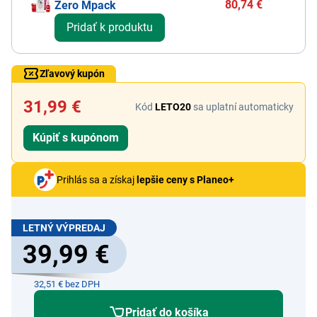
80,74 €
Zero Mpack
Pridať k produktu
Zľavový kupón
31,99 €
Kód
LETO20
sa uplatní automaticky
Kúpiť s kupónom
Prihlás sa a získaj
lepšie ceny s Planeo+
LETNÝ VÝPREDAJ
39,99 €
32,51 € bez DPH
Pridať do košíka