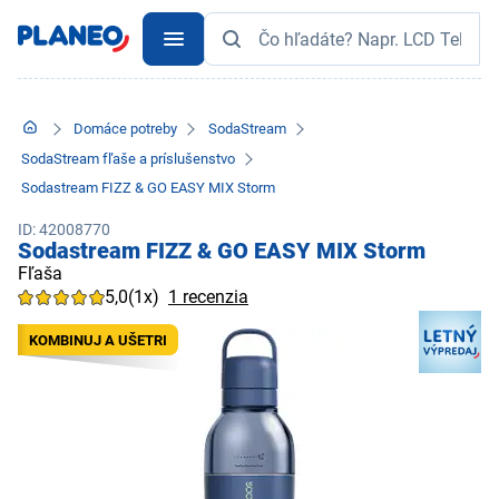
Domáce potreby
SodaStream
SodaStream fľaše a príslušenstvo
Sodastream FIZZ & GO EASY MIX Storm
ID: 42008770
Sodastream FIZZ & GO EASY MIX Storm
Fľaša
5,0
(1x)
1 recenzia
KOMBINUJ A UŠETRI