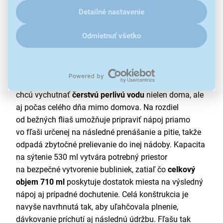
ďalšími údaji pracujeme, kliknite
sem
.
Detailné nastavenie
Odmietnuť všetko
Jedna fľaša na prípravu aj prenášanie
perlivej vody
Termofľaša
SodaStream Fizz&Go EASY MIX STORM
predstavuje praktické riešenie pre všetkých, ktorí si
chcú vychutnať
čerstvú perlivú vodu
nielen doma, ale
aj počas celého dňa mimo domova. Na rozdiel
od bežných fliaš umožňuje pripraviť nápoj priamo
vo fľaši určenej na následné prenášanie a pitie, takže
odpadá zbytočné prelievanie do inej nádoby. Kapacita
na sýtenie 530 ml vytvára potrebný priestor
na bezpečné vytvorenie bubliniek, zatiaľ čo
celkový
objem 710 ml
poskytuje dostatok miesta na výsledný
nápoj aj prípadné dochutenie. Celá konštrukcia je
navyše navrhnutá tak, aby uľahčovala plnenie,
dávkovanie príchutí aj následnú údržbu. Fľašu tak