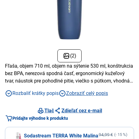
(2)
Fľaša, objem 710 ml, objem na sýtenie 530 ml, konštrukcia
bez BPA, nerezová spodná časť, ergonomický kužeľový
tvar, náustok pre pohodlné pitie, viečko s pútkom, vhodná
do umývačky riadu, kompatibilná s výrobníkmi
Rozbaliť krátky popis
Zobraziť celý popis
Sodastream
Tlač
Zdieľať cez e-mail
Pridajte výhodne k produktu
94,99 €
(- 15 %)
Sodastream TERRA White Malina