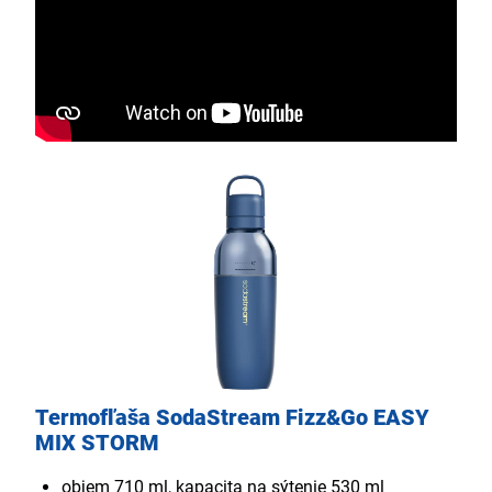
Termofľaša SodaStream Fizz&Go EASY
MIX STORM
objem 710 ml, kapacita na sýtenie 530 ml