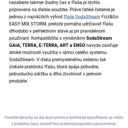
nezaberie takmer žiadny čas a fľaša je rýchlo
pripravená na ďalšie použitie. Práve ľahké čistenie je
jednou z najväčších výhod
fľaše SodaStream
Fizz&Go
EASY MIX STORM, pretože pomáha udržiavať fľašu
dlhodobo v perfektnom stave aj pri pravidelnom
používaní. Kompatibilita s výrobníkmi
SodaStream
GAIA, TERRA, E-TERRA, ART a ENSO
navyše zaisťuje
široké možnosti využitia v rámci celého systému
SodaStream. V ďaka premyslenému riešeniu tak
získate praktickú fľašu, ktorá spája pohodlie,
jednoduchú údržbu a dlhú životnosť v jednom
produkte.
Použité obrázky sú iba ilustratívne a technické špecifikácie sa môžu
v priebehu času zmeniť bez predchádzajúceho upozornenia.