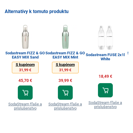
Alternatívy k tomuto produktu
Sodastream FIZZ & GO
Sodastream FIZZ & GO
So
Sodastream FUSE 2x1l
EASY MIX Sand
EASY MIX Mint
White
S kupónom
S kupónom
31,99 €
31,99 €
18,49 €
45,70 €
39,99 €
SodaStream fľaše a
SodaStream fľaše a
SodaStream fľaše a
So
príslušenstvo
príslušenstvo
príslušenstvo