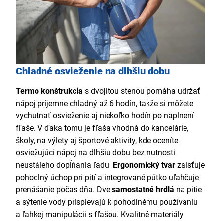
Chladné osvieženie na dlhšiu dobu
Termo konštrukcia
s dvojitou stenou pomáha udržať
nápoj príjemne chladný až 6 hodín, takže si môžete
vychutnať osvieženie aj niekoľko hodín po naplnení
fľaše. V ďaka tomu je fľaša vhodná do kancelárie,
školy, na výlety aj športové aktivity, kde oceníte
osviežujúci nápoj na dlhšiu dobu bez nutnosti
neustáleho dopĺňania ľadu.
Ergonomický tvar
zaisťuje
pohodlný úchop pri pití a integrované pútko uľahčuje
prenášanie počas dňa. Dve
samostatné hrdlá
na pitie
a sýtenie vody prispievajú k pohodlnému používaniu
a ľahkej manipulácii s fľašou. Kvalitné materiály